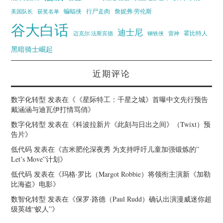
蝙蝠侠
行尸走肉
美国队长
詹妮弗·劳伦斯
获奖名单
谷大白话
迪士尼
霍比特人
迈克尔·法斯宾德
钢铁侠
雷神
黑暗骑士崛起
近期评论
数字化转型
发表在《
《星际特工：千星之城》首曝中文先行预告
戴涵涵与迪瓦伊打情骂俏
》
数字化转型
发表在《
科波拉新片《此刻与日出之间》（Twixt）预
告片
》
低代码
发表在《
吉米肥伦深夜秀 为支持呼吁儿童加强锻炼的”
Let’s Move”计划
》
低代码
发表在《
玛格·罗比（Margot Robbie）将领衔主演新《加勒
比海盗》电影
》
数智化转型
发表在《
保罗·路德（Paul Rudd）确认出演漫威迷你超
级英雄“蚁人”
》