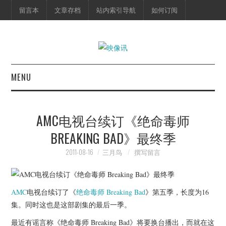
留言本
文章存档
站内索引导航
如何订阅
MENU
首页
AMC电视台续订《绝命毒师
映像快讯
BREAKING BAD》最终季
预告片
2011-08-16
三月鸟
撰写留言
海报剧照
AMC
电视台续订了《
绝命毒师
Breaking Bad
》第五季，长度为16
脱口秀
集。同时这也是这部剧集的最后一季。
最近有谣言称《绝命毒师 Breaking Bad》将要换台播出，而就在这