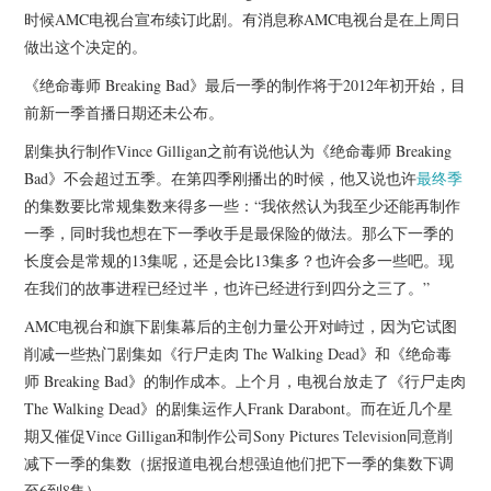
杂七杂八
时候AMC电视台宣布续订此剧。有消息称AMC电视台是在上周日
做出这个决定的。
美剧英剧
《绝命毒师 Breaking Bad》最后一季的制作将于2012年初开始，目
前新一季首播日期还未公布。
电影档期
剧集执行制作Vince Gilligan之前有说他认为《绝命毒师 Breaking
推荐电影
Bad》不会超过五季。在第四季刚播出的时候，他又说也许
最终季
的集数要比常规集数来得多一些：“我依然认为我至少还能再制作
一季，同时我也想在下一季收手是最保险的做法。那么下一季的
长度会是常规的13集呢，还是会比13集多？也许会多一些吧。现
在我们的故事进程已经过半，也许已经进行到四分之三了。”
AMC电视台和旗下剧集幕后的主创力量公开对峙过，因为它试图
削减一些热门剧集如《行尸走肉 The Walking Dead》和《绝命毒
师 Breaking Bad》的制作成本。上个月，电视台放走了《行尸走肉
The Walking Dead》的剧集运作人Frank Darabont。而在近几个星
期又催促Vince Gilligan和制作公司Sony Pictures Television同意削
减下一季的集数（据报道电视台想强迫他们把下一季的集数下调
至6到8集）。