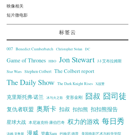
映像相关
短片微电影
标签云
007
Benedict Cumberbatch
Christopher Nolan
DC
Jon Stewart
Game of Thrones
J·J·艾布拉姆斯
HBO
The Colbert report
Stephen Colbert
Star Wars
The Daily Show
The Dark Knight Rises
X战警
囧叔
囧司徒
克里斯托弗·诺兰
变形金刚
冰与火之歌
奥斯卡
复仇者联盟
扣叔
扣扣熊报告
扣扣熊
每日秀
权力的游戏
星球大战
本尼迪克特·康伯巴奇
漫威
管鑫Sam
汤姆·克鲁斯
约翰尼·德普
美国电影艺术与科学学院