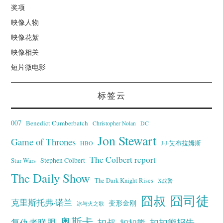
奖项
映像人物
映像花絮
映像相关
短片微电影
标签云
007
Benedict Cumberbatch
Christopher Nolan
DC
Jon Stewart
Game of Thrones
J·J·艾布拉姆斯
HBO
The Colbert report
Stephen Colbert
Star Wars
The Daily Show
The Dark Knight Rises
X战警
囧叔
囧司徒
克里斯托弗·诺兰
变形金刚
冰与火之歌
奥斯卡
复仇者联盟
扣叔
扣扣熊报告
扣扣熊