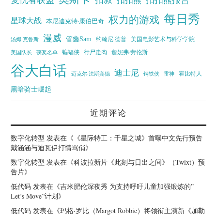
每日秀
权力的游戏
星球大战
本尼迪克特·康伯巴奇
漫威
管鑫Sam
汤姆·克鲁斯
约翰尼·德普
美国电影艺术与科学学院
蝙蝠侠
行尸走肉
美国队长
詹妮弗·劳伦斯
获奖名单
谷大白话
迪士尼
霍比特人
迈克尔·法斯宾德
钢铁侠
雷神
黑暗骑士崛起
近期评论
数字化转型
发表在《
《星际特工：千星之城》首曝中文先行预告
戴涵涵与迪瓦伊打情骂俏
》
数字化转型
发表在《
科波拉新片《此刻与日出之间》（Twixt）预
告片
》
低代码
发表在《
吉米肥伦深夜秀 为支持呼吁儿童加强锻炼的”
Let’s Move”计划
》
低代码
发表在《
玛格·罗比（Margot Robbie）将领衔主演新《加勒