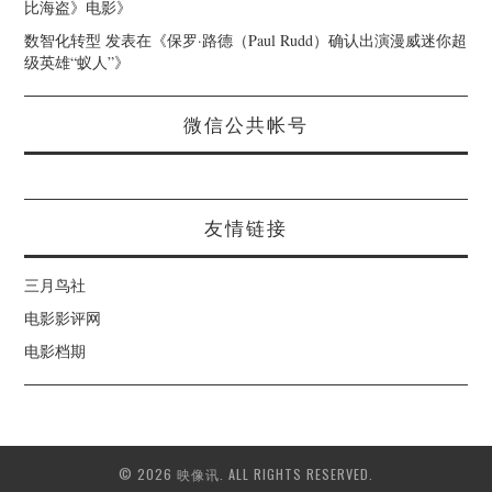
比海盗》电影
》
数智化转型
发表在《
保罗·路德（Paul Rudd）确认出演漫威迷你超
级英雄“蚁人”
》
微信公共帐号
友情链接
三月鸟社
电影影评网
电影档期
© 2026 映像讯. ALL RIGHTS RESERVED.