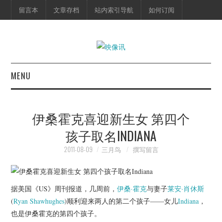
留言本
文章存档
站内索引导航
如何订阅
MENU
首页
伊桑霍克喜迎新生女 第四个
映像快讯
孩子取名INDIANA
预告片
2011-08-09
三月鸟
撰写留言
海报剧照
据美国《US》周刊报道，几周前，
伊桑·霍克
与妻子
莱安·肖休斯
脱口秀
(
Ryan Shawhughes
)顺利迎来两人的第二个孩子——女儿
Indiana
，
也是伊桑霍克的第四个孩子。