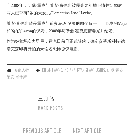
杂七杂八
自2008年，伊桑·霍克与莱安·肖休斯被曝光两年地下情并结婚后，
两人已育有3岁的大女儿Clementine Jane Hawke。
美剧英剧
莱安·肖休斯曾是霍克与前妻乌玛·瑟曼的两个孩子——13岁的Maya
和9岁的Levon的保姆，2008年与伊桑·霍克恋情曝光并结婚。
电影档期
作为好莱坞实力男星，霍克日前已正式签约，确定参演斯科特·德
推荐电影
瑞克森即将开拍的未命名恐怖惊悚电影。
映像人物
ETHAN HAWKE
,
INDIANA
,
RYAN SHAWHUGHES
,
伊桑·霍克
,
莱安·肖休斯
三月鸟
MORE POSTS
Post
PREVIOUS ARTICLE
NEXT ARTICLE