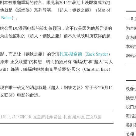
剧本被推翻重写的传言。眼见着2015年暑期上映即将成为泡
就是《蝙蝠侠》系列导演、《超人：钢铁之躯》（Man of
r Nolan
）。
一号
纳公司DC漫画电影的策划兼顾问，这不仅是因为他所导演的
为本
为由他监制的《超人：钢铁之躯》前不久试映时所获得的超
京东
本站
影，而是让《钢铁之躯》的导演
扎克·斯奈德
（
Zack Snyder
）
网站
来“正义联盟”的构想，转而拍摄只有“蝙蝠侠”和“超人”两人
ill）饰演，蝙蝠侠继续由克里斯蒂安·贝尔（Christian Bale）
现在唯一确定的消息就是《超人：钢铁之躯》将于今年6月14
映像
义联盟》电影的命运。
预告
脱口
海报
 LEAGUE
,
ZACK SNYDER
,
克里斯托弗·诺兰
,
扎克·斯奈德
,
正义联盟
美剧
奖项