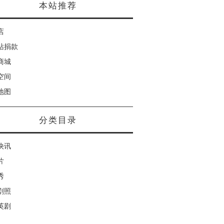
本站推荐
店
站捐款
商城
空间
地图
分类目录
快讯
片
秀
剧照
英剧