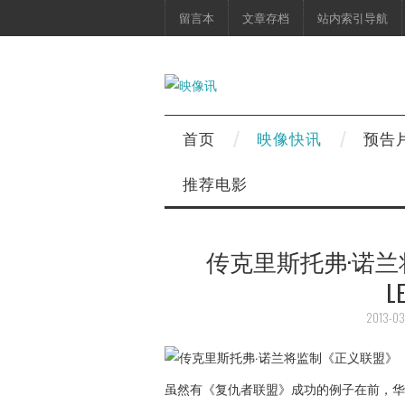
留言本
文章存档
站内索引导航
首页
映像快讯
预告
推荐电影
传克里斯托弗·诺兰将
L
2013-03
虽然有《复仇者联盟》成功的例子在前，华