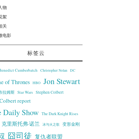
人物
花絮
相关
微电影
标签云
Benedict Cumberbatch
Christopher Nolan
DC
Jon Stewart
e of Thrones
HBO
·艾布拉姆斯
Stephen Colbert
Star Wars
Colbert report
e Daily Show
The Dark Knight Rises
克里斯托弗·诺兰
变形金刚
冰与火之歌
叔
囧司徒
复仇者联盟