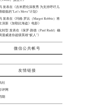
码
发表在《
吉米肥伦深夜秀 为支持呼吁儿
锻炼的”Let’s Move”计划
》
码
发表在《
玛格·罗比（Margot Robbie）将
主演新《加勒比海盗》电影
》
化转型
发表在《
保罗·路德（Paul Rudd）确
演漫威迷你超级英雄“蚁人”
》
微信公共帐号
友情链接
鸟社
影评网
档期