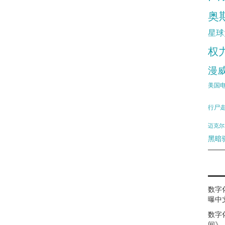
奥
星球
权
漫
美国
行尸
迈克尔
黑暗
数字
曝中
数字
间》（