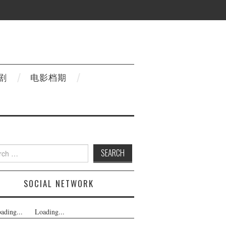
剧
电影档期
h
SOCIAL NETWORK
ading...
Loading...