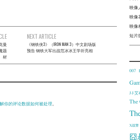
映像
映像
映像
CLE
NEXT ARTICLE
短片
克曼
《钢铁侠3》（IRON MAN 3）中文剧场版
驱魔题
预告 钢铁大军出战范冰冰王学圻亮相
材
007
Gam
J·J
The 
解你的评论数据如何被处理
。
Th
X战警
囧