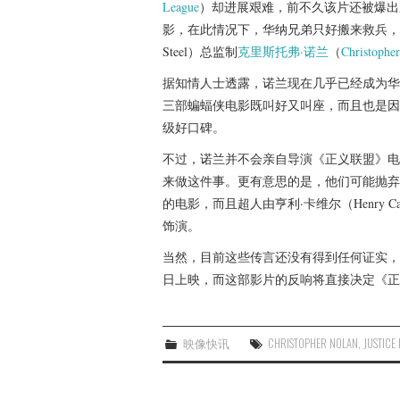
League
）却进展艰难，前不久该片还被爆出
影，在此情况下，华纳兄弟只好搬来救兵，他
Steel）总监制
克里斯托弗·诺兰
（
Christophe
据知情人士透露，诺兰现在几乎已经成为华
三部蝙蝠侠电影既叫好又叫座，而且也是因
级好口碑。
不过，诺兰并不会亲自导演《正义联盟》电
来做这件事。更有意思的是，他们可能抛弃原
的电影，而且超人由亨利·卡维尔（Henry Cav
饰演。
当然，目前这些传言还没有得到任何证实，
日上映，而这部影片的反响将直接决定《正
映像快讯
CHRISTOPHER NOLAN
,
JUSTICE