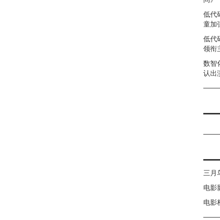
低代
童加强
低代
领衔
数智
认出
三月
电影
电影