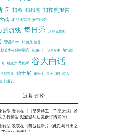
斯卡
扣叔
扣扣熊报告
扣扣熊
大战
本尼迪克特·康伯巴奇
每日秀
力的游戏
汤姆·克鲁斯
威
管鑫Sam
约翰尼·德普
蝙蝠侠
电影艺术与科学学院
美国队长
获奖名单
谷大白话
走肉
詹妮弗·劳伦斯
迪士尼
霍比特人
·法斯宾德
钢铁侠
雷神
骑士崛起
近期评论
化转型
发表在《
《星际特工：千星之城》首
文先行预告 戴涵涵与迪瓦伊打情骂俏
》
化转型
发表在《
科波拉新片《此刻与日出之
Twixt）预告片
》