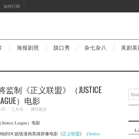
如何订阅
片
海报剧照
脱口秀
杂七杂八
美剧英
监制《正义联盟》（JUSTICE
Searc
EAGUE）电影
for:
-05
三月鸟
撰写留言
Lo
纳的DC超级漫画英雄群像电影《
正义联盟
》（
Justice