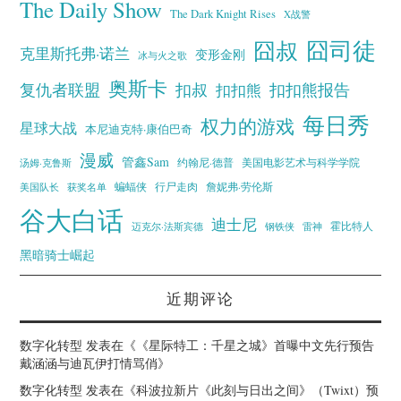
The Daily Show
The Dark Knight Rises
X战警
囧叔
囧司徒
克里斯托弗·诺兰
变形金刚
冰与火之歌
奥斯卡
复仇者联盟
扣叔
扣扣熊报告
扣扣熊
每日秀
权力的游戏
星球大战
本尼迪克特·康伯巴奇
漫威
管鑫Sam
汤姆·克鲁斯
约翰尼·德普
美国电影艺术与科学学院
蝙蝠侠
行尸走肉
美国队长
詹妮弗·劳伦斯
获奖名单
谷大白话
迪士尼
霍比特人
迈克尔·法斯宾德
钢铁侠
雷神
黑暗骑士崛起
近期评论
数字化转型
发表在《
《星际特工：千星之城》首曝中文先行预告
戴涵涵与迪瓦伊打情骂俏
》
数字化转型
发表在《
科波拉新片《此刻与日出之间》（Twixt）预