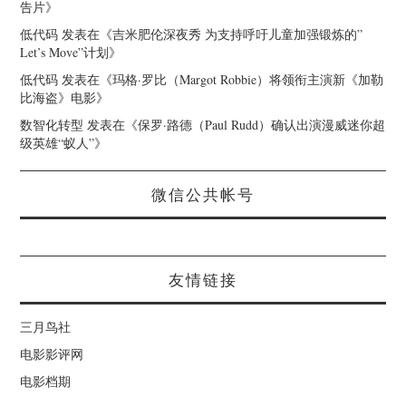
告片
》
低代码
发表在《
吉米肥伦深夜秀 为支持呼吁儿童加强锻炼的”
Let’s Move”计划
》
低代码
发表在《
玛格·罗比（Margot Robbie）将领衔主演新《加勒
比海盗》电影
》
数智化转型
发表在《
保罗·路德（Paul Rudd）确认出演漫威迷你超
级英雄“蚁人”
》
微信公共帐号
友情链接
三月鸟社
电影影评网
电影档期