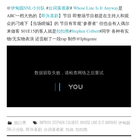
杂七杂八
@
伊甸园SNL小分队
#
台词落谁家
#
Whose Line Is It Anyway
是
ABC一档大热的【
即兴喜剧
】节目 即整场节目都是在主持人和观
美剧英剧
众的刁难下【当场瞎编】的 节目有常规”参赛者” 但也会有人偶尔
来做客 S01E15的客人就是
扣扣熊
#
Stephen Colbert
#同学 各种有实
电影档期
物/无实物表演 还贡献了一段rap 制作@Iphigenie
推荐电影
脱口秀
IMPROV
,
STEPHEN COLBERT
,
WHOSE LINE IS IT ANYWAY
,
伊甸园
SNL小分队
,
即兴喜剧
,
台词落谁家
,
扣叔
,
扣扣熊