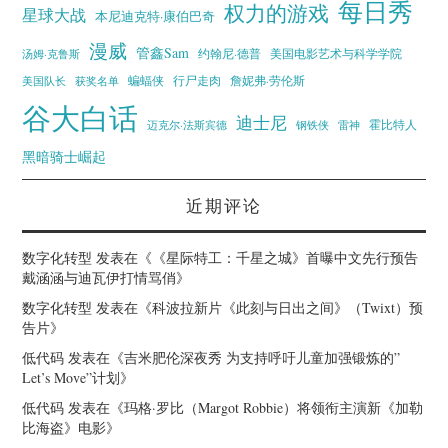
每日秀
权力的游戏
星球大战
本尼迪克特·康伯巴奇
漫威
管鑫Sam
汤姆·克鲁斯
约翰尼·德普
美国电影艺术与科学学院
蝙蝠侠
行尸走肉
美国队长
詹妮弗·劳伦斯
获奖名单
谷大白话
迪士尼
霍比特人
迈克尔·法斯宾德
钢铁侠
雷神
黑暗骑士崛起
近期评论
数字化转型
发表在《
《星际特工：千星之城》首曝中文先行预告
戴涵涵与迪瓦伊打情骂俏
》
数字化转型
发表在《
科波拉新片《此刻与日出之间》（Twixt）预
告片
》
低代码
发表在《
吉米肥伦深夜秀 为支持呼吁儿童加强锻炼的”
Let’s Move”计划
》
低代码
发表在《
玛格·罗比（Margot Robbie）将领衔主演新《加勒
比海盗》电影
》