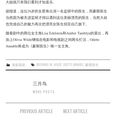
杂七杂八
大姐就只有我们看到才知道乐。
据报道，这位26岁的女星将出演一名监狱中的医生，而豪斯医生
美剧英剧
当然因为被关进监狱才得以遇到这位美丽漂亮的医生，当然大叔
也凭借自己的魅力再次把漂亮女医生招至自己旗下。
电影档期
随着剧中的两位女主角Lisa Edelstein和Amber Tamblyn的退出，再
加上Olivia Wilde继续在电影和电视剧之间两头忙活，Odette
推荐电影
Annable将成为《豪斯医生》唯一女主角。
美剧英剧
BREAKING IN
,
HOUSE
,
ODETTE ANNABLE
,
豪斯医生
三月鸟
MORE POSTS
Post
PREVIOUS ARTICLE
NEXT ARTICLE