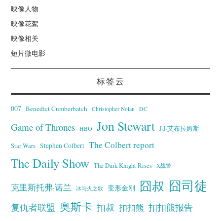
映像人物
映像花絮
映像相关
短片微电影
标签云
007
Benedict Cumberbatch
Christopher Nolan
DC
Jon Stewart
Game of Thrones
J·J·艾布拉姆斯
HBO
The Colbert report
Stephen Colbert
Star Wars
The Daily Show
The Dark Knight Rises
X战警
囧叔
囧司徒
克里斯托弗·诺兰
变形金刚
冰与火之歌
奥斯卡
复仇者联盟
扣叔
扣扣熊报告
扣扣熊