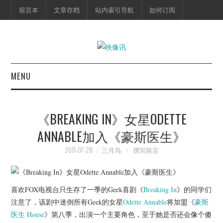
留言本
文章存档
站内索引导航
如何订阅
MENU
首页
《BREAKING IN》女星ODETTE
映像快讯
ANNABLE加入《豪斯医生》
预告片
2011-07-28
三月鸟
撰写留言
海报剧照
喜欢FOX电视台只生存了一季的Geek喜剧《
Breaking In
》的同学们
脱口秀
注意了，该剧中迷倒所有Geek的女星
Odette Annable
将加盟《
豪斯
医生
House
》第八季，出演一个主要角色，至于她是否还会像个傻