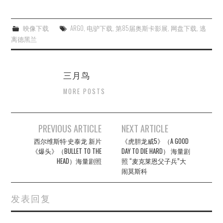
映像下载
ARGO
,
电驴下载
,
第85届奥斯卡影展
,
网盘下载
,
逃
离德黑兰
三月鸟
MORE POSTS
Post
PREVIOUS ARTICLE
NEXT ARTICLE
navigation
西尔维斯特·史泰龙 新片
《虎胆龙威5》（A GOOD
《爆头》（BULLET TO THE
DAY TO DIE HARD） 海量剧
HEAD）海量剧照
照 “麦克莱恩父子兵”大
闹莫斯科
发表回复