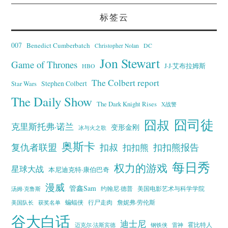
标签云
007
Benedict Cumberbatch
Christopher Nolan
DC
Jon Stewart
Game of Thrones
J·J·艾布拉姆斯
HBO
The Colbert report
Stephen Colbert
Star Wars
The Daily Show
The Dark Knight Rises
X战警
囧叔
囧司徒
克里斯托弗·诺兰
变形金刚
冰与火之歌
奥斯卡
复仇者联盟
扣叔
扣扣熊报告
扣扣熊
每日秀
权力的游戏
星球大战
本尼迪克特·康伯巴奇
漫威
管鑫Sam
汤姆·克鲁斯
约翰尼·德普
美国电影艺术与科学学院
蝙蝠侠
行尸走肉
美国队长
詹妮弗·劳伦斯
获奖名单
谷大白话
迪士尼
霍比特人
迈克尔·法斯宾德
钢铁侠
雷神