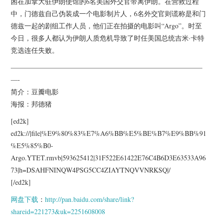
困在加拿大驻伊朗使馆的6名美国外交官带离伊朗。在营救过程
中，门德兹自己伪装成一个电影制片人，6名外交官则谎称是和门
德兹一起的剧组工作人员，他们正在拍摄的电影叫“Argo”。时至
今日，很多人都认为伊朗人质危机导致了时任美国总统吉米·卡特
竞选连任失败。
————————————————————————————
—-
简介：豆瓣电影
海报：邦德猪
[ed2k]
ed2k://|file|%E9%80%83%E7%A6%BB%E5%BE%B7%E9%BB%91
%E5%85%B0-
Argo.YTET.rmvb|593625412|31F522E61422E76C4B6D3E63533A96
73|h=DSAHFNINQW4PSG5CC4ZIAYTNQVVNRKSQ|/
[/ed2k]
网盘下载
：
http://pan.baidu.com/share/link?
shareid=221273&uk=2251608008