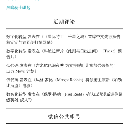
黑暗骑士崛起
近期评论
数字化转型
发表在《
《星际特工：千星之城》首曝中文先行预告
戴涵涵与迪瓦伊打情骂俏
》
数字化转型
发表在《
科波拉新片《此刻与日出之间》（Twixt）预
告片
》
低代码
发表在《
吉米肥伦深夜秀 为支持呼吁儿童加强锻炼的”
Let’s Move”计划
》
低代码
发表在《
玛格·罗比（Margot Robbie）将领衔主演新《加勒
比海盗》电影
》
数智化转型
发表在《
保罗·路德（Paul Rudd）确认出演漫威迷你超
级英雄“蚁人”
》
微信公共帐号