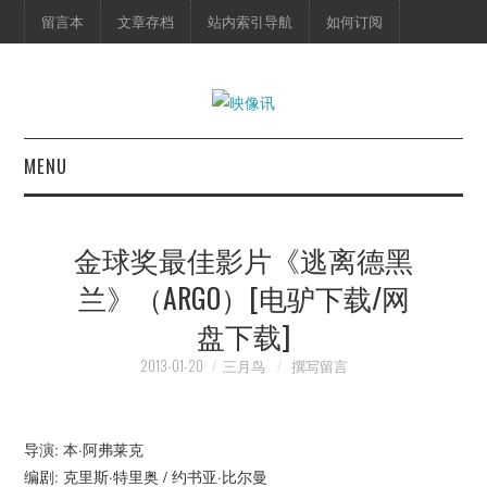
留言本
文章存档
站内索引导航
如何订阅
MENU
首页
金球奖最佳影片《逃离德黑
映像快讯
兰》（ARGO）[电驴下载/网
盘下载]
预告片
2013-01-20
三月鸟
撰写留言
海报剧照
脱口秀
导演: 本·阿弗莱克
编剧: 克里斯·特里奥 / 约书亚·比尔曼