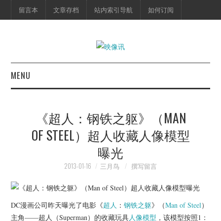
留言本
文章存档
站内索引导航
如何订阅
MENU
首页
《超人：钢铁之躯》（MAN
映像快讯
OF STEEL）超人收藏人像模型
曝光
预告片
2013-01-16
三月鸟
撰写留言
海报剧照
脱口秀
DC漫画公司昨天曝光了电影《
超人
：
钢铁之躯
》（
Man of Steel
）
主角——超人（Superman）的收藏玩具
人像模型
，该模型按照1：