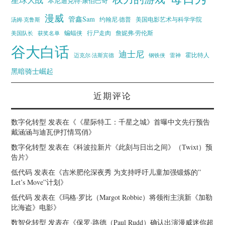
本尼迪克特·康伯巴奇
漫威
管鑫Sam
汤姆·克鲁斯
约翰尼·德普
美国电影艺术与科学学院
蝙蝠侠
行尸走肉
美国队长
詹妮弗·劳伦斯
获奖名单
谷大白话
迪士尼
霍比特人
迈克尔·法斯宾德
钢铁侠
雷神
黑暗骑士崛起
近期评论
数字化转型
发表在《
《星际特工：千星之城》首曝中文先行预告
戴涵涵与迪瓦伊打情骂俏
》
数字化转型
发表在《
科波拉新片《此刻与日出之间》（Twixt）预
告片
》
低代码
发表在《
吉米肥伦深夜秀 为支持呼吁儿童加强锻炼的”
Let’s Move”计划
》
低代码
发表在《
玛格·罗比（Margot Robbie）将领衔主演新《加勒
比海盗》电影
》
数智化转型
发表在《
保罗·路德（Paul Rudd）确认出演漫威迷你超