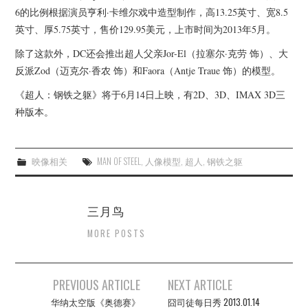
杂七杂八
6的比例根据演员亨利·卡维尔戏中造型制作，高13.25英寸、宽8.5
英寸、厚5.75英寸，售价129.95美元，上市时间为2013年5月。
美剧英剧
除了这款外，DC还会推出超人父亲Jor-El（拉塞尔·克劳 饰）、大
反派Zod（迈克尔·香农 饰）和Faora（Antje Traue 饰）的模型。
电影档期
《超人：钢铁之躯》将于6月14日上映，有2D、3D、IMAX 3D三
推荐电影
种版本。
映像相关
MAN OF STEEL
,
人像模型
,
超人
,
钢铁之躯
三月鸟
MORE POSTS
Post
PREVIOUS ARTICLE
NEXT ARTICLE
navigation
华纳太空版《奥德赛》
囧司徒每日秀 2013.01.14