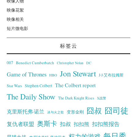
映像人物
映像花絮
映像相关
短片微电影
标签云
007
Benedict Cumberbatch
Christopher Nolan
DC
Jon Stewart
Game of Thrones
J·J·艾布拉姆斯
HBO
The Colbert report
Stephen Colbert
Star Wars
The Daily Show
The Dark Knight Rises
X战警
囧叔
囧司徒
克里斯托弗·诺兰
变形金刚
冰与火之歌
奥斯卡
复仇者联盟
扣叔
扣扣熊报告
扣扣熊
每日秀
权力的游戏
星球大战