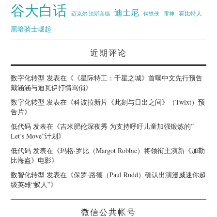
谷大白话
迪士尼
霍比特人
迈克尔·法斯宾德
钢铁侠
雷神
黑暗骑士崛起
近期评论
数字化转型
发表在《
《星际特工：千星之城》首曝中文先行预告
戴涵涵与迪瓦伊打情骂俏
》
数字化转型
发表在《
科波拉新片《此刻与日出之间》（Twixt）预
告片
》
低代码
发表在《
吉米肥伦深夜秀 为支持呼吁儿童加强锻炼的”
Let’s Move”计划
》
低代码
发表在《
玛格·罗比（Margot Robbie）将领衔主演新《加勒
比海盗》电影
》
数智化转型
发表在《
保罗·路德（Paul Rudd）确认出演漫威迷你超
级英雄“蚁人”
》
微信公共帐号