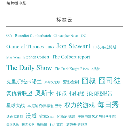
短片微电影
标签云
007
Benedict Cumberbatch
Christopher Nolan
DC
Jon Stewart
Game of Thrones
J·J·艾布拉姆斯
HBO
The Colbert report
Stephen Colbert
Star Wars
The Daily Show
The Dark Knight Rises
X战警
囧叔
囧司徒
克里斯托弗·诺兰
变形金刚
冰与火之歌
奥斯卡
复仇者联盟
扣叔
扣扣熊报告
扣扣熊
每日秀
权力的游戏
星球大战
本尼迪克特·康伯巴奇
漫威
管鑫Sam
汤姆·克鲁斯
约翰尼·德普
美国电影艺术与科学学院
蝙蝠侠
行尸走肉
美国队长
詹妮弗·劳伦斯
获奖名单