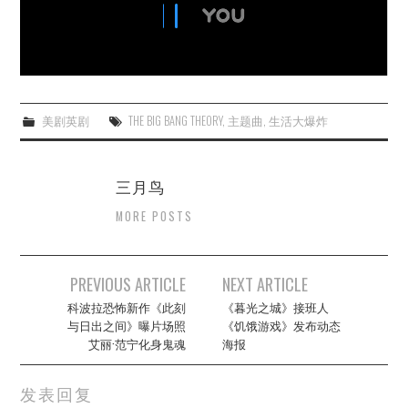
杂七杂八
美剧英剧
电影档期
美剧英剧
THE BIG BANG THEORY
,
主题曲
,
生活大爆炸
推荐电影
三月鸟
MORE POSTS
Post
PREVIOUS ARTICLE
NEXT ARTICLE
navigation
科波拉恐怖新作《此刻
《暮光之城》接班人
与日出之间》曝片场照
《饥饿游戏》发布动态
艾丽·范宁化身鬼魂
海报
发表回复