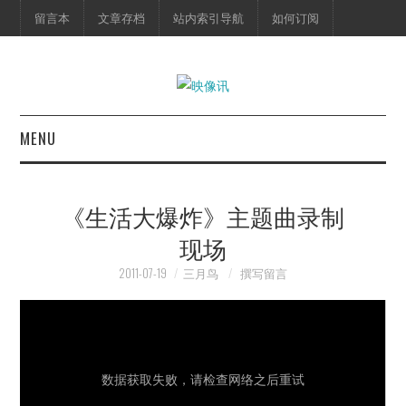
留言本
文章存档
站内索引导航
如何订阅
MENU
首页
《生活大爆炸》主题曲录制
映像快讯
现场
预告片
2011-07-19
三月鸟
撰写留言
海报剧照
脱口秀