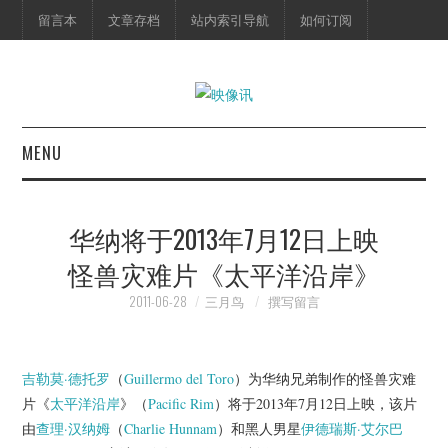
留言本
文章存档
站内索引导航
如何订阅
MENU
首页
华纳将于2013年7月12日上映
映像快讯
怪兽灾难片《太平洋沿岸》
预告片
2011-06-28
三月鸟
撰写留言
海报剧照
吉勒莫·德托罗
（
Guillermo del Toro
）为华纳兄弟制作的怪兽灾难
片《
太平洋沿岸
》（
Pacific Rim
）将于2013年7月12日上映，该片
脱口秀
由
查理·汉纳姆
（
Charlie Hunnam
）和黑人男星
伊德瑞斯·艾尔巴