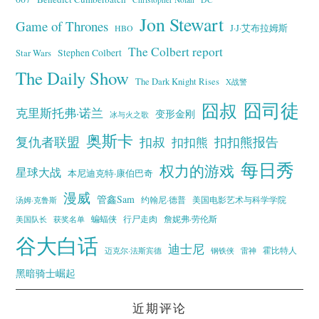
Jon Stewart
Game of Thrones
J·J·艾布拉姆斯
HBO
The Colbert report
Stephen Colbert
Star Wars
The Daily Show
The Dark Knight Rises
X战警
囧叔
囧司徒
克里斯托弗·诺兰
变形金刚
冰与火之歌
奥斯卡
复仇者联盟
扣叔
扣扣熊报告
扣扣熊
每日秀
权力的游戏
星球大战
本尼迪克特·康伯巴奇
漫威
管鑫Sam
汤姆·克鲁斯
约翰尼·德普
美国电影艺术与科学学院
蝙蝠侠
行尸走肉
美国队长
詹妮弗·劳伦斯
获奖名单
谷大白话
迪士尼
霍比特人
迈克尔·法斯宾德
钢铁侠
雷神
黑暗骑士崛起
近期评论