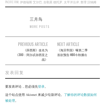
PACIFIC RIM
,
伊德瑞斯·艾尔巴
,
吉勒莫·德托罗
,
太平洋沿岸
,
查理·汉纳姆
三月鸟
MORE POSTS
Post
PREVIOUS ARTICLE
NEXT ARTICLE
navigation
《薛西斯》改名为
《海滨帝国》曝第二季
《300：阿尔忒弥西亚之
首款预告 HBO今秋播出
战》
发表回复
要发表评论，您必须先
登录
。
这个站点使用 Akismet 来减少垃圾评论。
了解你的评论数据如何
被处理
。