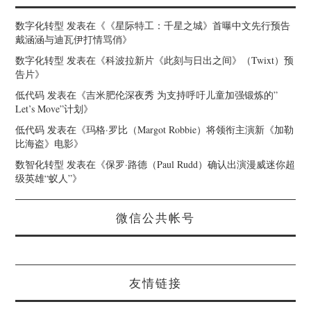
数字化转型
发表在《
《星际特工：千星之城》首曝中文先行预告
戴涵涵与迪瓦伊打情骂俏
》
数字化转型
发表在《
科波拉新片《此刻与日出之间》（Twixt）预
告片
》
低代码
发表在《
吉米肥伦深夜秀 为支持呼吁儿童加强锻炼的”
Let’s Move”计划
》
低代码
发表在《
玛格·罗比（Margot Robbie）将领衔主演新《加勒
比海盗》电影
》
数智化转型
发表在《
保罗·路德（Paul Rudd）确认出演漫威迷你超
级英雄“蚁人”
》
微信公共帐号
友情链接