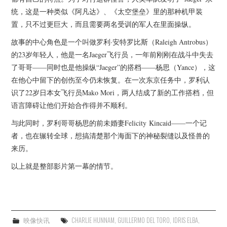
统，这是一种类似《阿凡达》、《太空堡垒》里的那种机甲装
置，只不过更巨大，而且需要两名受训的军人在里面操纵。
故事的中心角色是一个叫做罗利·安特罗比斯（Raleigh Antrobus）
的23岁年轻人，他是一名Jaeger飞行员，一年前刚刚在战斗中失去
了哥哥——同时也是他操纵“Jaeger”的搭档——杨思（Yance），这
在他心中留下的创伤至今仍未恢复。在一次东京任务中，罗利认
识了22岁日本女飞行员Mako Mori，两人结成了新的工作搭档，但
语言障碍让他们开始合作得并不顺利。
与此同时，罗利哥哥杨思的前未婚妻Felicity Kincaid——一个记
者，也在辗转全球，想搞清楚那个海面下的神秘裂缝以及怪兽的
来历。
以上就是整部影片第一幕的情节。
映像快讯
CHARLIE HUNNAM
,
GUILLERMO DEL TORO
,
IDRIS ELBA
,