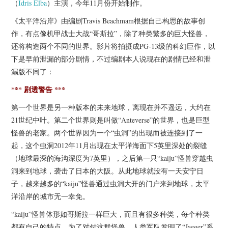
（
Idris Elba
）主演，今年11月份开始制作。
杂七杂八
《太平洋沿岸》由编剧Travis Beachmam根据自己构思的故事创
美剧英剧
作，有点像机甲战士大战“哥斯拉”，除了种类繁多的巨大怪兽，
还将构造两个不同的世界。影片将拍摄成PG-13级的科幻巨作，以
电影档期
下是早前泄漏的部分剧情，不过编剧本人说现在的剧情已经和泄
漏版不同了：
推荐电影
*** 剧透警告 ***
第一个世界是另一种版本的未来地球，离现在并不遥远，大约在
21世纪中叶。第二个世界则是叫做“Anteverse”的世界，也是巨型
怪兽的老家。两个世界因为一个“虫洞”的出现而被连接到了一
起，这个虫洞2012年11月出现在太平洋海面下5英里深处的裂缝
（地球最深的海沟深度为7英里），之后第一只“kaiju”怪兽穿越虫
洞来到地球，袭击了日本的大阪。从此地球就没有一天安宁日
子，越来越多的“kaiju”怪兽通过虫洞大开的门户来到地球，太平
洋沿岸的城市无一幸免。
“kaiju”怪兽体形如哥斯拉一样巨大，而且有很多种类，每个种类
都有自己的特点。为了对付这群怪兽，人类军队发明了“Jaeger”系