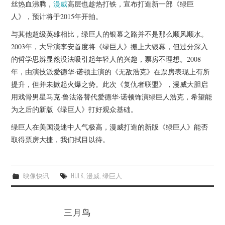
杂七杂八
丝热血沸腾，
漫威
高层也趁热打铁，宣布打造新一部《绿巨
人》，预计将于2015年开拍。
美剧英剧
与其他超级英雄相比，绿巨人的银幕之路并不是那么顺风顺水。
2003年，大导演李安首度将《绿巨人》搬上大银幕，但过分深入
电影档期
的哲学思辨显然没法吸引起年轻人的兴趣，票房不理想。2008
年，由演技派爱德华·诺顿主演的《无敌浩克》在票房表现上有所
推荐电影
提升，但并未掀起火爆之势。此次《复仇者联盟》，漫威大胆启
用戏骨男星马克·鲁法洛替代爱德华·诺顿饰演绿巨人浩克，希望能
为之后的新版《绿巨人》打好观众基础。
绿巨人在美国漫迷中人气极高，漫威打造的新版《绿巨人》能否
取得票房大捷，我们拭目以待。
映像快讯
HULK
,
漫威
,
绿巨人
三月鸟