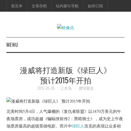
留言本
文章存档
站内索引导航
如何订阅
MENU
首页
漫威将打造新版《绿巨人》
映像快讯
预计2015年开拍
预告片
2012-05-05
三月鸟
撰写留言
海报剧照
北美时间5月4日，人气爆棚的《复仇者联盟》以1870万美元的午
脱口秀
夜场票房，成功超越《蝙蝠侠前传2：黑暗骑士》，成为史上午夜
场票房最高的超级英雄电影。而片中
绿巨人
浩克的表现让众多粉