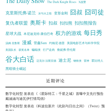
The Daily Show
The Dark Knight Rises
X战警
囧叔
囧司徒
克里斯托弗·诺兰
变形金刚
冰与火之歌
奥斯卡
复仇者联盟
扣叔
扣扣熊报告
扣扣熊
每日秀
权力的游戏
星球大战
本尼迪克特·康伯巴奇
漫威
管鑫Sam
汤姆·克鲁斯
约翰尼·德普
美国电影艺术与科学学院
蝙蝠侠
行尸走肉
美国队长
詹妮弗·劳伦斯
获奖名单
谷大白话
迪士尼
霍比特人
迈克尔·法斯宾德
钢铁侠
雷神
黑暗骑士崛起
近期评论
数字化转型
发表在《
《星际特工：千星之城》首曝中文先行预告
戴涵涵与迪瓦伊打情骂俏
》
数字化转型
发表在《
科波拉新片《此刻与日出之间》（Twixt）预
告片
》