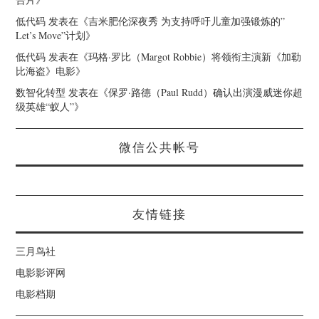
低代码
发表在《
吉米肥伦深夜秀 为支持呼吁儿童加强锻炼的”
Let’s Move”计划
》
低代码
发表在《
玛格·罗比（Margot Robbie）将领衔主演新《加勒
比海盗》电影
》
数智化转型
发表在《
保罗·路德（Paul Rudd）确认出演漫威迷你超
级英雄“蚁人”
》
微信公共帐号
友情链接
三月鸟社
电影影评网
电影档期