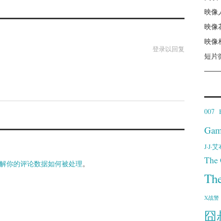
映像
映像
映像
登录以回复
短片
007
Gam
J·J
The 
解你的评论数据如何被处理
。
Th
X战警
囧