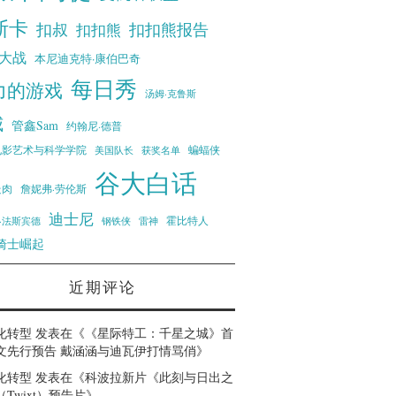
斯卡
扣叔
扣扣熊报告
扣扣熊
大战
本尼迪克特·康伯巴奇
每日秀
力的游戏
汤姆·克鲁斯
威
管鑫Sam
约翰尼·德普
蝙蝠侠
电影艺术与科学学院
美国队长
获奖名单
谷大白话
走肉
詹妮弗·劳伦斯
迪士尼
霍比特人
·法斯宾德
钢铁侠
雷神
骑士崛起
近期评论
化转型
发表在《
《星际特工：千星之城》首
文先行预告 戴涵涵与迪瓦伊打情骂俏
》
化转型
发表在《
科波拉新片《此刻与日出之
Twixt）预告片
》