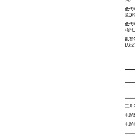
低代
童加强
低代
领衔
数智
认出
三月
电影
电影