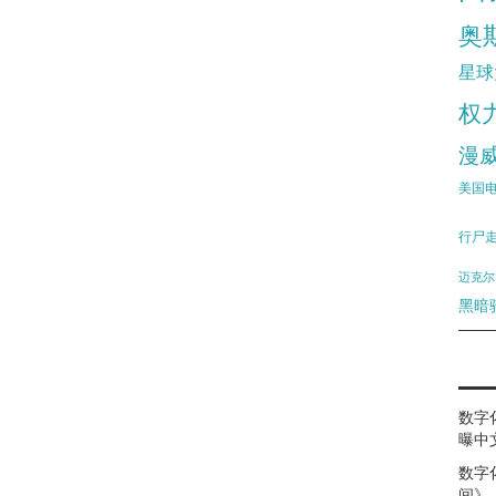
奥
星球
权
漫
美国
行尸
迈克尔
黑暗
数字
曝中
数字
间》（