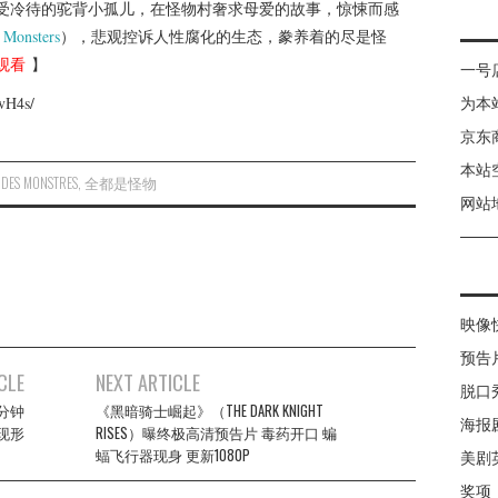
受冷待的驼背小孤儿，在怪物村奢求母爱的故事，惊悚而感
e Monsters
），悲观控诉人性腐化的生态，豢养着的尽是怪
观看
】
一号
vH4s/
为本
京东
本站
 DES MONSTRES
,
全都是怪物
网站
映像
预告
CLE
NEXT ARTICLE
脱口
3分钟
《黑暗骑士崛起》（THE DARK KNIGHT
海报
现形
RISES）曝终极高清预告片 毒药开口 蝙
蝠飞行器现身 更新1080P
美剧
奖项