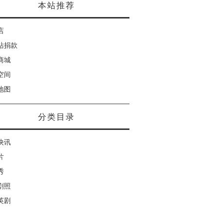
本站推荐
店
站捐款
商城
空间
地图
分类目录
快讯
片
秀
剧照
英剧