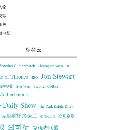
人物
花絮
相关
微电影
标签云
Benedict Cumberbatch
Christopher Nolan
DC
Jon Stewart
e of Thrones
HBO
·艾布拉姆斯
Stephen Colbert
Star Wars
Colbert report
e Daily Show
The Dark Knight Rises
克里斯托弗·诺兰
变形金刚
冰与火之歌
叔
囧司徒
复仇者联盟