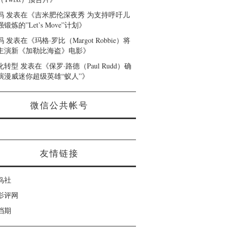
码
发表在《
吉米肥伦深夜秀 为支持呼吁儿
锻炼的”Let’s Move”计划
》
码
发表在《
玛格·罗比（Margot Robbie）将
主演新《加勒比海盗》电影
》
化转型
发表在《
保罗·路德（Paul Rudd）确
演漫威迷你超级英雄“蚁人”
》
微信公共帐号
友情链接
鸟社
影评网
档期