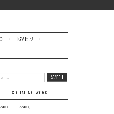
剧
电影档期
h
SOCIAL NETWORK
ading...
Loading...