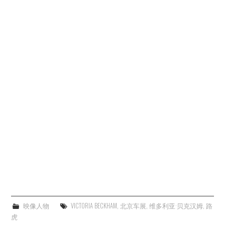
映像人物
VICTORIA BECKHAM
,
北京车展
,
维多利亚·贝克汉姆
,
路
虎