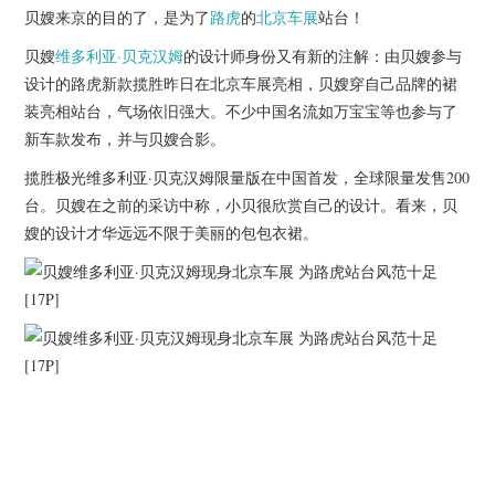
杂七杂八
贝嫂来京的目的了，是为了
路虎
的
北京车展
站台！
贝嫂
维多利亚·贝克汉姆
的设计师身份又有新的注解：由贝嫂参与
美剧英剧
设计的路虎新款揽胜昨日在北京车展亮相，贝嫂穿自己品牌的裙
装亮相站台，气场依旧强大。不少中国名流如万宝宝等也参与了
电影档期
新车款发布，并与贝嫂合影。
推荐电影
揽胜极光维多利亚·贝克汉姆限量版在中国首发，全球限量发售200
台。贝嫂在之前的采访中称，小贝很欣赏自己的设计。看来，贝
嫂的设计才华远远不限于美丽的包包衣裙。