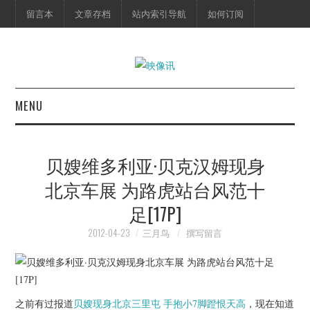
留言本
文章存档
站内索引导航
如何订阅
MENU
首页
贝嫂维多利亚·贝克汉姆现身
映像快讯
北京车展 为路虎站台风范十
足[17P]
预告片
2012-04-23
三月鸟
撰写留言
海报剧照
脱口秀
之前有过报道
贝嫂现身北京三里屯 手抱小7脚蹬恨天高
，现在知道