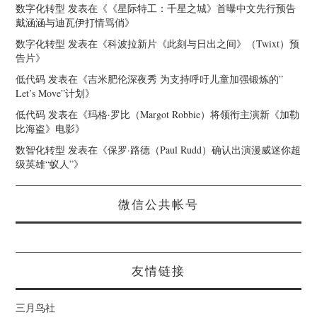
数字化转型
发表在《
《星际特工：千星之城》首曝中文先行预告
戴涵涵与迪瓦伊打情骂俏
》
数字化转型
发表在《
科波拉新片《此刻与日出之间》（Twixt）预
告片
》
低代码
发表在《
吉米肥伦深夜秀 为支持呼吁儿童加强锻炼的”
Let’s Move”计划
》
低代码
发表在《
玛格·罗比（Margot Robbie）将领衔主演新《加勒
比海盗》电影
》
数智化转型
发表在《
保罗·路德（Paul Rudd）确认出演漫威迷你超
级英雄“蚁人”
》
微信公共帐号
友情链接
三月鸟社