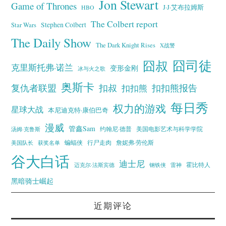
Jon Stewart
Game of Thrones
J·J·艾布拉姆斯
HBO
The Colbert report
Stephen Colbert
Star Wars
The Daily Show
The Dark Knight Rises
X战警
囧叔
囧司徒
克里斯托弗·诺兰
变形金刚
冰与火之歌
奥斯卡
复仇者联盟
扣叔
扣扣熊报告
扣扣熊
每日秀
权力的游戏
星球大战
本尼迪克特·康伯巴奇
漫威
管鑫Sam
汤姆·克鲁斯
约翰尼·德普
美国电影艺术与科学学院
蝙蝠侠
行尸走肉
美国队长
詹妮弗·劳伦斯
获奖名单
谷大白话
迪士尼
霍比特人
迈克尔·法斯宾德
钢铁侠
雷神
黑暗骑士崛起
近期评论