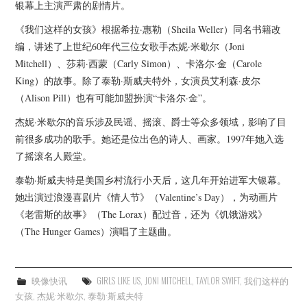
杂七杂八
银幕上主演严肃的剧情片。
《我们这样的女孩》根据希拉·惠勒（Sheila Weller）同名书籍改
美剧英剧
编，讲述了上世纪60年代三位女歌手杰妮·米歇尔（Joni
Mitchell）、莎莉·西蒙（Carly Simon）、卡洛尔·金（Carole
电影档期
King）的故事。除了泰勒·斯威夫特外，女演员艾利森·皮尔
（Alison Pill）也有可能加盟扮演“卡洛尔·金”。
推荐电影
杰妮·米歇尔的音乐涉及民谣、摇滚、爵士等众多领域，影响了目
前很多成功的歌手。她还是位出色的诗人、画家。1997年她入选
了摇滚名人殿堂。
泰勒·斯威夫特是美国乡村流行小天后，这几年开始进军大银幕。
她出演过浪漫喜剧片《情人节》（Valentine’s Day），为动画片
《老雷斯的故事》（The Lorax）配过音，还为《饥饿游戏》
（The Hunger Games）演唱了主题曲。
映像快讯
GIRLS LIKE US
,
JONI MITCHELL
,
TAYLOR SWIFT
,
我们这样的
女孩
,
杰妮·米歇尔
,
泰勒·斯威夫特