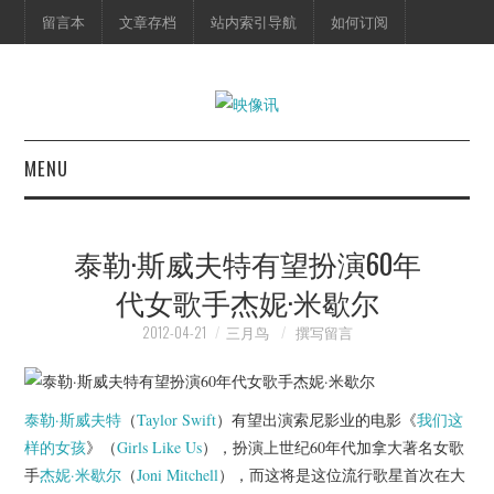
留言本
文章存档
站内索引导航
如何订阅
MENU
首页
泰勒·斯威夫特有望扮演60年
映像快讯
代女歌手杰妮·米歇尔
预告片
2012-04-21
三月鸟
撰写留言
海报剧照
泰勒·斯威夫特
（
Taylor Swift
）有望出演索尼影业的电影《
我们这
脱口秀
样的女孩
》（
Girls Like Us
），扮演上世纪60年代加拿大著名女歌
手
杰妮·米歇尔
（
Joni Mitchell
），而这将是这位流行歌星首次在大