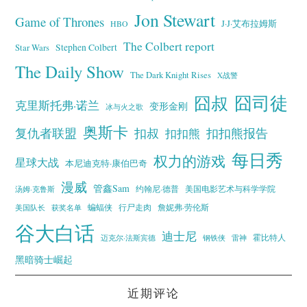
Jon Stewart
Game of Thrones
J·J·艾布拉姆斯
HBO
The Colbert report
Stephen Colbert
Star Wars
The Daily Show
The Dark Knight Rises
X战警
囧叔
囧司徒
克里斯托弗·诺兰
变形金刚
冰与火之歌
奥斯卡
复仇者联盟
扣叔
扣扣熊报告
扣扣熊
每日秀
权力的游戏
星球大战
本尼迪克特·康伯巴奇
漫威
管鑫Sam
汤姆·克鲁斯
约翰尼·德普
美国电影艺术与科学学院
蝙蝠侠
行尸走肉
美国队长
詹妮弗·劳伦斯
获奖名单
谷大白话
迪士尼
霍比特人
迈克尔·法斯宾德
钢铁侠
雷神
黑暗骑士崛起
近期评论