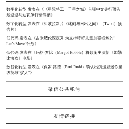
数字化转型
发表在《
《星际特工：千星之城》首曝中文先行预告
戴涵涵与迪瓦伊打情骂俏
》
数字化转型
发表在《
科波拉新片《此刻与日出之间》（Twixt）预
告片
》
低代码
发表在《
吉米肥伦深夜秀 为支持呼吁儿童加强锻炼的”
Let’s Move”计划
》
低代码
发表在《
玛格·罗比（Margot Robbie）将领衔主演新《加勒
比海盗》电影
》
数智化转型
发表在《
保罗·路德（Paul Rudd）确认出演漫威迷你超
级英雄“蚁人”
》
微信公共帐号
友情链接