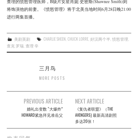
查理的愤怒管理医师，B级片女星肖妮·史密斯(Shawnee Smith)则
将饰演他的前妻。《愤怒管理》将于北美当地时间6月28日晚21:00
进行两集首播。
美剧英剧
CHARLIE SHEEN
,
CHUCK LORRE
,
好汉两个半
,
愤怒管理
,
查克·罗瑞
,
查理·辛
三月鸟
MORE POSTS
Post
PREVIOUS ARTICLE
NEXT ARTICLE
navigation
婚礼出变数 “大爆炸”
《复仇者联盟》（THE
HOWARD紧急拜见准岳父
AVENGERS) 最新高清剧照
多达20张！
发表回复