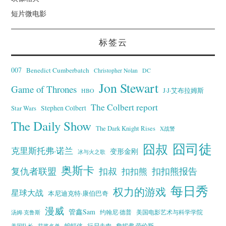
短片微电影
标签云
007
Benedict Cumberbatch
Christopher Nolan
DC
Jon Stewart
Game of Thrones
J·J·艾布拉姆斯
HBO
The Colbert report
Stephen Colbert
Star Wars
The Daily Show
The Dark Knight Rises
X战警
囧叔
囧司徒
克里斯托弗·诺兰
变形金刚
冰与火之歌
奥斯卡
复仇者联盟
扣叔
扣扣熊报告
扣扣熊
每日秀
权力的游戏
星球大战
本尼迪克特·康伯巴奇
漫威
管鑫Sam
汤姆·克鲁斯
约翰尼·德普
美国电影艺术与科学学院
蝙蝠侠
行尸走肉
美国队长
詹妮弗·劳伦斯