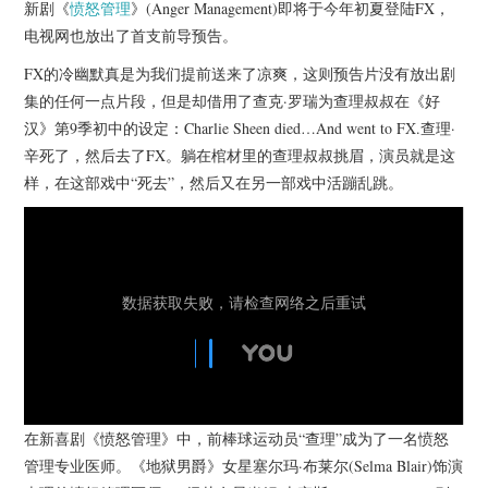
杂七杂八
新剧《
愤怒管理
》(Anger Management)即将于今年初夏登陆FX，
电视网也放出了首支前导预告。
美剧英剧
FX的冷幽默真是为我们提前送来了凉爽，这则预告片没有放出剧
集的任何一点片段，但是却借用了查克·罗瑞为查理叔叔在《好
电影档期
汉》第9季初中的设定：Charlie Sheen died…And went to FX.查理·
辛死了，然后去了FX。躺在棺材里的查理叔叔挑眉，演员就是这
推荐电影
样，在这部戏中“死去”，然后又在另一部戏中活蹦乱跳。
在新喜剧《愤怒管理》中，前棒球运动员“查理”成为了一名愤怒
管理专业医师。《地狱男爵》女星塞尔玛·布莱尔(Selma Blair)饰演