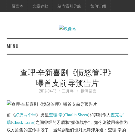
留言本
文章存档
站内索引导航
如何订阅
MENU
首页
查理·辛新喜剧《愤怒管理》
映像快讯
曝首支前导预告片
预告片
2012-04-13
三月鸟
撰写留言
海报剧照
前《
好汉两个半
》男星
查理·辛
(
Charlie Sheen
)和其制作人
查克·罗
脱口秀
瑞
(
Chuck Lorre
)之间曾经的矛盾和“媒体战争”，如今则被用来作为
双方剧集的宣传手段了，当然剧迷们也对此津津乐道：查理·辛的