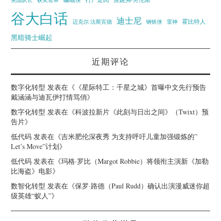
获奖名单
谷大白话
迪士尼
霍比特人
迈克尔·法斯宾德
钢铁侠
雷神
黑暗骑士崛起
近期评论
数字化转型
发表在《
《星际特工：千星之城》首曝中文先行预告
戴涵涵与迪瓦伊打情骂俏
》
数字化转型
发表在《
科波拉新片《此刻与日出之间》（Twixt）预
告片
》
低代码
发表在《
吉米肥伦深夜秀 为支持呼吁儿童加强锻炼的”
Let’s Move”计划
》
低代码
发表在《
玛格·罗比（Margot Robbie）将领衔主演新《加勒
比海盗》电影
》
数智化转型
发表在《
保罗·路德（Paul Rudd）确认出演漫威迷你超
级英雄“蚁人”
》