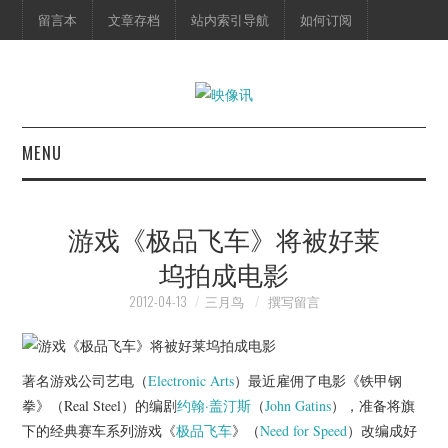
留言本
文章存档
站内索引导航
如何订阅
MENU
首页
游戏《极品飞车》将被好莱
映像快讯
坞拍成电影
预告片
2012-04-13
三月鸟
撰写留言
海报剧照
著名游戏公司艺电（
Electronic Arts
）最近雇佣了电影《铁甲钢
脱口秀
拳》（Real Steel）的编剧
约翰·盖汀斯
（
John Gatins
），准备将旗
下的经典赛车系列游戏《
极品飞车
》（
Need for Speed
）改编成好