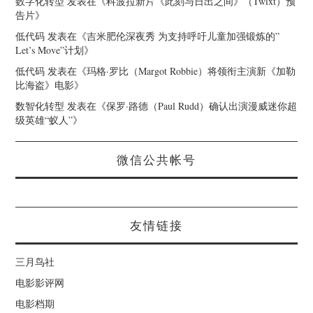
数字化转型
发表在《
科波拉新片《此刻与日出之间》（Twixt）预
告片
》
低代码
发表在《
吉米肥伦深夜秀 为支持呼吁儿童加强锻炼的”
Let’s Move”计划
》
低代码
发表在《
玛格·罗比（Margot Robbie）将领衔主演新《加勒
比海盗》电影
》
数智化转型
发表在《
保罗·路德（Paul Rudd）确认出演漫威迷你超
级英雄“蚁人”
》
微信公共帐号
友情链接
三月鸟社
电影影评网
电影档期