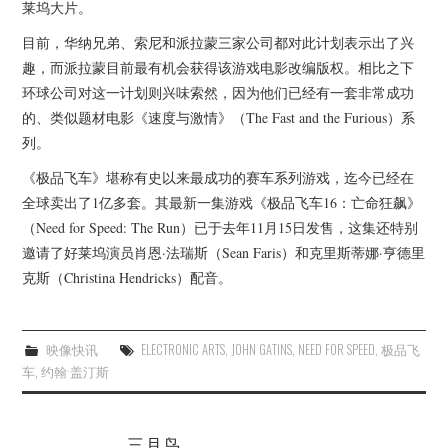
杂七杂八
莱坞大片。
目前，华纳兄弟、索尼和派拉蒙三家公司都对此计划表示出了兴
美剧英剧
趣，而派拉蒙目前最有机会获得该游戏电影改编版权。相比之下
环球公司对这一计划则兴味索然，因为他们已经有一套非常成功
电影档期
的、类似题材电影《速度与激情》（The Fast and the Furious）系
列。
推荐电影
《极品飞车》堪称有史以来最成功的赛车系列游戏，迄今已经在
全球卖出了1亿多套。其最新一集游戏《极品飞车16：亡命狂飙》
（Need for Speed: The Run）已于去年11月15日发售，这集还特别
邀请了好莱坞演员肖恩·法瑞斯（Sean Faris）和克里斯蒂娜·亨德里
克斯（Christina Hendricks）配音。
映像快讯
ELECTRONIC ARTS
,
JOHN GATINS
,
NEED FOR SPEED
,
极品飞
车
,
约翰·盖汀斯
三月鸟