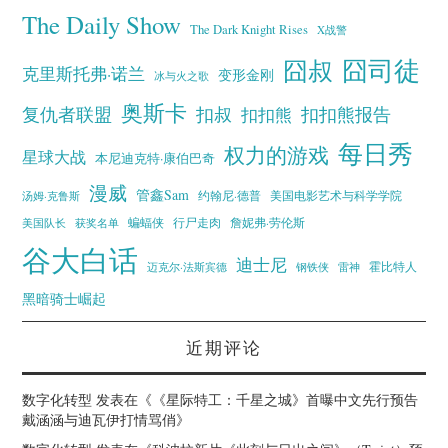
The Daily Show
The Dark Knight Rises
X战警
囧叔
囧司徒
克里斯托弗·诺兰
变形金刚
冰与火之歌
奥斯卡
复仇者联盟
扣叔
扣扣熊报告
扣扣熊
每日秀
权力的游戏
星球大战
本尼迪克特·康伯巴奇
漫威
管鑫Sam
汤姆·克鲁斯
约翰尼·德普
美国电影艺术与科学学院
蝙蝠侠
行尸走肉
美国队长
詹妮弗·劳伦斯
获奖名单
谷大白话
迪士尼
霍比特人
迈克尔·法斯宾德
钢铁侠
雷神
黑暗骑士崛起
近期评论
数字化转型
发表在《
《星际特工：千星之城》首曝中文先行预告
戴涵涵与迪瓦伊打情骂俏
》