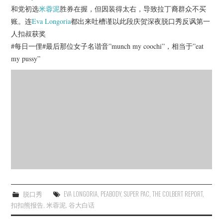
杂七杂八
和党初选
米蓉泥
胜券在握，但因装得太右，导致拉丁裔群众不买
账。连
Eva Longoria
都出来吐槽谨以此段庆贺深夜脱口秀反讽第一
美剧英剧
人扣叔获奖
#每日一俚#最后那位女子名谐音”munch my coochi”，相当于”eat
电影档期
my pussy”
推荐电影
脱口秀
EVA LONGORIA
,
PEABODY
,
SUPER PAC
,
THE COLBERT REPORT
,
扣扣熊报告
,
米蓉泥
,
谷大白话