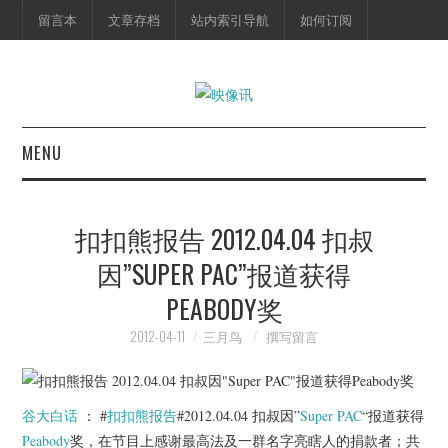
留言本
文章存档
站内索引导航
如何订阅
MENU
首页
扣扣熊报告 2012.04.04 扣叔
映像快讯
因”SUPER PAC”报道获得
PEABODY奖
预告片
2012-04-11
三月鸟
撰写留言
海报剧照
脱口秀
谷大白话
： #
扣扣熊报告
#2012.04.04 扣叔因”
Super PAC
“报道获得
Peabody
奖，在节目上感谢最高法及一群名字亮瞎人的捐款者；共