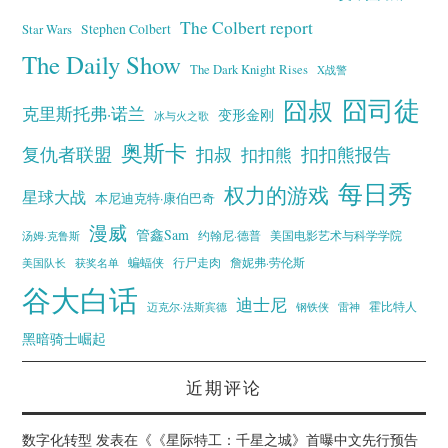
The Colbert report
Stephen Colbert
Star Wars
The Daily Show
The Dark Knight Rises
X战警
囧叔
囧司徒
克里斯托弗·诺兰
变形金刚
冰与火之歌
奥斯卡
复仇者联盟
扣叔
扣扣熊报告
扣扣熊
每日秀
权力的游戏
星球大战
本尼迪克特·康伯巴奇
漫威
管鑫Sam
汤姆·克鲁斯
约翰尼·德普
美国电影艺术与科学学院
蝙蝠侠
行尸走肉
美国队长
詹妮弗·劳伦斯
获奖名单
谷大白话
迪士尼
霍比特人
迈克尔·法斯宾德
钢铁侠
雷神
黑暗骑士崛起
近期评论
数字化转型
发表在《
《星际特工：千星之城》首曝中文先行预告