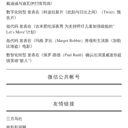
戴涵涵与迪瓦伊打情骂俏
》
数字化转型
发表在《
科波拉新片《此刻与日出之间》（Twixt）预
告片
》
低代码
发表在《
吉米肥伦深夜秀 为支持呼吁儿童加强锻炼的”
Let’s Move”计划
》
低代码
发表在《
玛格·罗比（Margot Robbie）将领衔主演新《加勒
比海盗》电影
》
数智化转型
发表在《
保罗·路德（Paul Rudd）确认出演漫威迷你超
级英雄“蚁人”
》
微信公共帐号
友情链接
三月鸟社
电影影评网