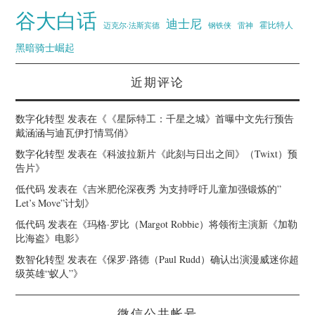
谷大白话
迪士尼
霍比特人
迈克尔·法斯宾德
钢铁侠
雷神
黑暗骑士崛起
近期评论
数字化转型
发表在《
《星际特工：千星之城》首曝中文先行预告
戴涵涵与迪瓦伊打情骂俏
》
数字化转型
发表在《
科波拉新片《此刻与日出之间》（Twixt）预
告片
》
低代码
发表在《
吉米肥伦深夜秀 为支持呼吁儿童加强锻炼的”
Let’s Move”计划
》
低代码
发表在《
玛格·罗比（Margot Robbie）将领衔主演新《加勒
比海盗》电影
》
数智化转型
发表在《
保罗·路德（Paul Rudd）确认出演漫威迷你超
级英雄“蚁人”
》
微信公共帐号