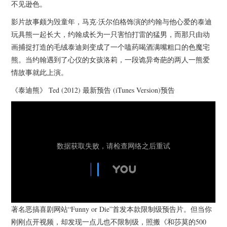
杂七杂八
不见逊色。
影片故事颇为毁童年，马克·沃尔伯格饰演的约翰与他心爱的泰迪
美剧英剧
玩具熊一起长大，约翰成长为一只害怕打雷的猛男，而那只由动
画捕捉打造的毛绒泰迪则变成了一个嗑药喝酒满嘴粗口的色魔宅
电影档期
熊。当约翰遇到了心仪的女孩洛莉，一段诡异奇葩的两人一熊爱
情故事就此上演。
推荐电影
《泰迪熊》 Ted (2012) 最新预告 (iTunes Version)预告
著名恶搞喜剧网站“Funny or Die”首发本款限制级预告片。但当你
刚刚点开视频，却发现一点儿也不限制级，照搬《和莎莫的500