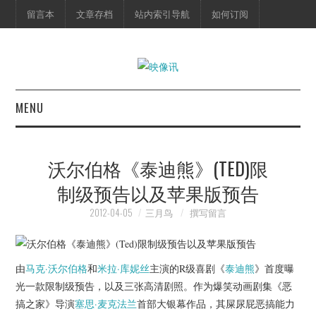
留言本
文章存档
站内索引导航
如何订阅
MENU
首页
沃尔伯格《泰迪熊》(TED)限
映像快讯
制级预告以及苹果版预告
预告片
2012-04-05
三月鸟
撰写留言
海报剧照
由
马克·沃尔伯格
和
米拉·库妮丝
主演的R级喜剧《
泰迪熊
》首度曝
脱口秀
光一款限制级预告，以及三张高清剧照。作为爆笑动画剧集《恶
搞之家》导演
塞思·麦克法兰
首部大银幕作品，其屎尿屁恶搞能力