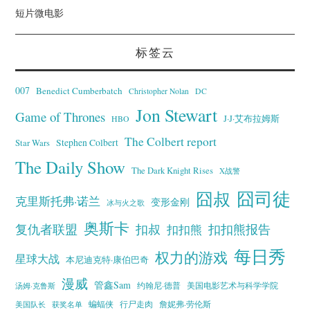
短片微电影
标签云
007
Benedict Cumberbatch
Christopher Nolan
DC
Jon Stewart
Game of Thrones
J·J·艾布拉姆斯
HBO
The Colbert report
Stephen Colbert
Star Wars
The Daily Show
The Dark Knight Rises
X战警
囧叔
囧司徒
克里斯托弗·诺兰
变形金刚
冰与火之歌
奥斯卡
复仇者联盟
扣叔
扣扣熊报告
扣扣熊
每日秀
权力的游戏
星球大战
本尼迪克特·康伯巴奇
漫威
管鑫Sam
汤姆·克鲁斯
约翰尼·德普
美国电影艺术与科学学院
蝙蝠侠
行尸走肉
美国队长
詹妮弗·劳伦斯
获奖名单