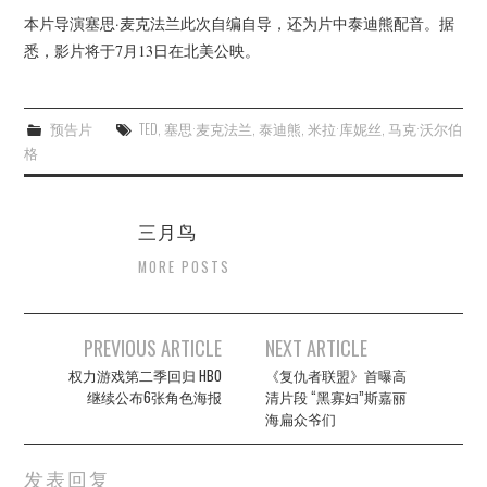
本片导演塞思·麦克法兰此次自编自导，还为片中泰迪熊配音。据
悉，影片将于7月13日在北美公映。
预告片
TED
,
塞思·麦克法兰
,
泰迪熊
,
米拉·库妮丝
,
马克·沃尔伯
格
三月鸟
MORE POSTS
Post
PREVIOUS ARTICLE
NEXT ARTICLE
navigation
权力游戏第二季回归 HBO
《复仇者联盟》首曝高
继续公布6张角色海报
清片段 “黑寡妇”斯嘉丽
海扁众爷们
发表回复