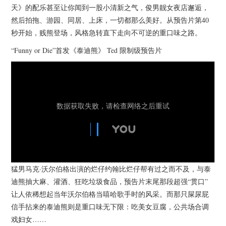
天》的配乐甚至让你闻到一股小清新之气，俊男靓女夜店邂逅，
然后拍拖、游园、同居、上床，一切都那么美好。从预告片第40
秒开始，贱熊登场，风格急转直下走向不可逆的重口味之路。
“Funny or Die”首发《泰迪熊》 Ted 限制级预告片
猛男马克·沃尔伯格出演的烂仔约翰比烂仔帮有过之而不及，与泰
迪熊抽大麻、灌酒、狂吃垃圾食品，预告片末尾那段超强“贯口”
让人依稀想起当年沃尔伯格当嘻哈歌手时的风采。而那只屎尿屁
信手拈来的泰迪熊则是重口味无下限：吃美女豆腐，公共场合调
戏妇女……