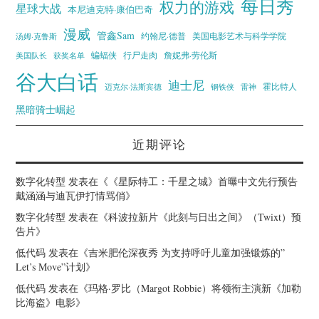
每日秀
权力的游戏
星球大战
本尼迪克特·康伯巴奇
漫威
管鑫Sam
汤姆·克鲁斯
约翰尼·德普
美国电影艺术与科学学院
蝙蝠侠
行尸走肉
美国队长
詹妮弗·劳伦斯
获奖名单
谷大白话
迪士尼
霍比特人
迈克尔·法斯宾德
钢铁侠
雷神
黑暗骑士崛起
近期评论
数字化转型
发表在《
《星际特工：千星之城》首曝中文先行预告
戴涵涵与迪瓦伊打情骂俏
》
数字化转型
发表在《
科波拉新片《此刻与日出之间》（Twixt）预
告片
》
低代码
发表在《
吉米肥伦深夜秀 为支持呼吁儿童加强锻炼的”
Let’s Move”计划
》
低代码
发表在《
玛格·罗比（Margot Robbie）将领衔主演新《加勒
比海盗》电影
》