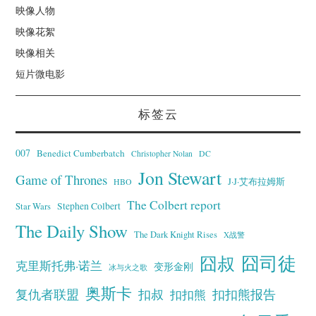
映像人物
映像花絮
映像相关
短片微电影
标签云
007
Benedict Cumberbatch
Christopher Nolan
DC
Jon Stewart
Game of Thrones
J·J·艾布拉姆斯
HBO
The Colbert report
Stephen Colbert
Star Wars
The Daily Show
The Dark Knight Rises
X战警
囧叔
囧司徒
克里斯托弗·诺兰
变形金刚
冰与火之歌
奥斯卡
复仇者联盟
扣叔
扣扣熊报告
扣扣熊