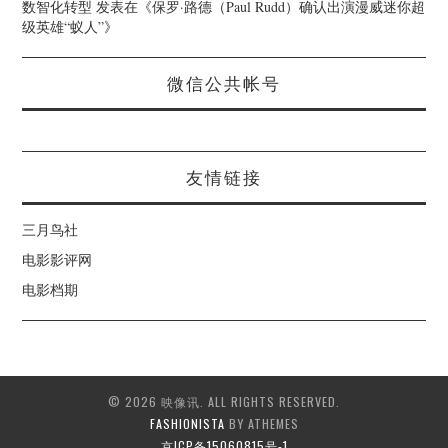
数智化转型
发表在《
保罗·路德（Paul Rudd）确认出演漫威迷你超
级英雄“蚁人”
》
微信公共帐号
友情链接
三月鸟社
电影影评网
电影档期
© 2026 映像讯. ALL RIGHTS RESERVED.
FASHIONISTA
BY ATHEMES
京ICP备15060815号-1