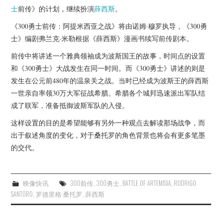
杂七杂八
士
前传》的计划，继续扮演
薛西斯
。
《300勇士前传：阿提米西亚之战》将由诺姆·穆罗执导，《300勇
美剧英剧
士》编剧弗兰克·米勒根据《薛西斯》漫画书续写前传剧本。
电影档期
前传中将讲述一个雅典领袖成为波斯国王的故事，时间点的设置
和《300勇士》大战发生在同一时间。而《300勇士》讲述的则是
推荐电影
发生在公元前480年的温泉关之战。当时已经成为波斯王的薛西斯
一世亲自率领30万大军征战希腊。希腊各个城邦迅速派出军队结
成了联军，准备抵御波斯军队的入侵。
这样设置的目的是希望能够有另外一种观点去解读那场战争，而
出于叙述角度的变化，对于桑托罗的角色背景也将会有更多笔墨
的交代。
映像快讯
300前传
,
300勇士
,
BATTLE OF ARTEMISIA
,
RODRIGO
SANTORO
,
罗德里格·桑托罗
,
薛西斯