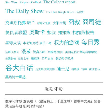
The Colbert report
Stephen Colbert
Star Wars
The Daily Show
The Dark Knight Rises
X战警
囧叔
囧司徒
克里斯托弗·诺兰
变形金刚
冰与火之歌
奥斯卡
复仇者联盟
扣叔
扣扣熊报告
扣扣熊
每日秀
权力的游戏
星球大战
本尼迪克特·康伯巴奇
漫威
管鑫Sam
汤姆·克鲁斯
约翰尼·德普
美国电影艺术与科学学院
蝙蝠侠
行尸走肉
美国队长
詹妮弗·劳伦斯
获奖名单
谷大白话
迪士尼
霍比特人
迈克尔·法斯宾德
钢铁侠
雷神
黑暗骑士崛起
近期评论
数字化转型
发表在《
《星际特工：千星之城》首曝中文先行预告
戴涵涵与迪瓦伊打情骂俏
》