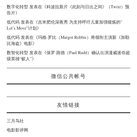
数字化转型
发表在《
科波拉新片《此刻与日出之间》（Twixt）预
告片
》
低代码
发表在《
吉米肥伦深夜秀 为支持呼吁儿童加强锻炼的”
Let’s Move”计划
》
低代码
发表在《
玛格·罗比（Margot Robbie）将领衔主演新《加勒
比海盗》电影
》
数智化转型
发表在《
保罗·路德（Paul Rudd）确认出演漫威迷你超
级英雄“蚁人”
》
微信公共帐号
友情链接
三月鸟社
电影影评网