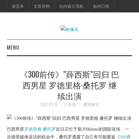
留言本
文章存档
站内索引导航
如何订阅
MENU
首页
《300前传》”薛西斯”回归 巴
映像快讯
西男星 罗德里格·桑托罗 继
续出演
预告片
2012-03-15
三月鸟
撰写留言
海报剧照
脱口秀
巴西男星
罗德里格·桑托罗
近日正忙于新片Heleno的国际宣传，一
次接受媒体采访的机会中，桑托罗透露了自己有可能重返《
300勇