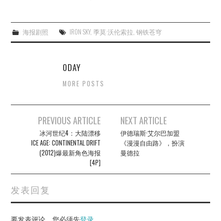
海报剧照
IRON SKY
,
季莫·沃伦索拉
,
钢铁苍穹
0DAY
MORE POSTS
Post
PREVIOUS ARTICLE
NEXT ARTICLE
navigation
冰河世纪4：大陆漂移
伊德瑞斯·艾尔巴加盟
ICE AGE: CONTINENTAL DRIFT
《漫漫自由路》，扮演
(2012)爆最新角色海报
曼德拉
[4P]
发表回复
要发表评论，您必须先
登录
。