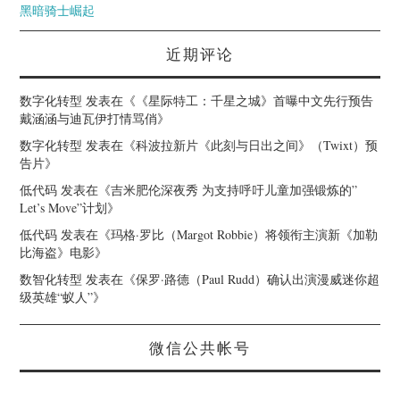
黑暗骑士崛起
近期评论
数字化转型
发表在《
《星际特工：千星之城》首曝中文先行预告
戴涵涵与迪瓦伊打情骂俏
》
数字化转型
发表在《
科波拉新片《此刻与日出之间》（Twixt）预
告片
》
低代码
发表在《
吉米肥伦深夜秀 为支持呼吁儿童加强锻炼的”
Let’s Move”计划
》
低代码
发表在《
玛格·罗比（Margot Robbie）将领衔主演新《加勒
比海盗》电影
》
数智化转型
发表在《
保罗·路德（Paul Rudd）确认出演漫威迷你超
级英雄“蚁人”
》
微信公共帐号