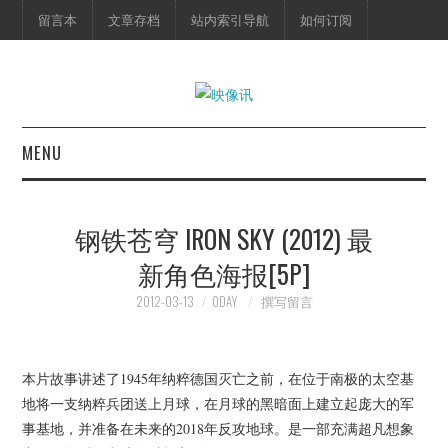
留言本
文章存档
站内索引导航
如何订阅
MENU
首页
钢铁苍穹 IRON SKY (2012) 最
映像快讯
新角色海报[5P]
预告片
2012-03-13
0DAY
撰写留言
海报剧照
本片故事讲述了1945年纳粹德国灭亡之前，在位于南极的太空基
地将一支纳粹兵团送上月球，在月球的黑暗面上建立起庞大的军
脱口秀
事基地，并准备在未来的2018年反攻地球。是一部充满超凡想象