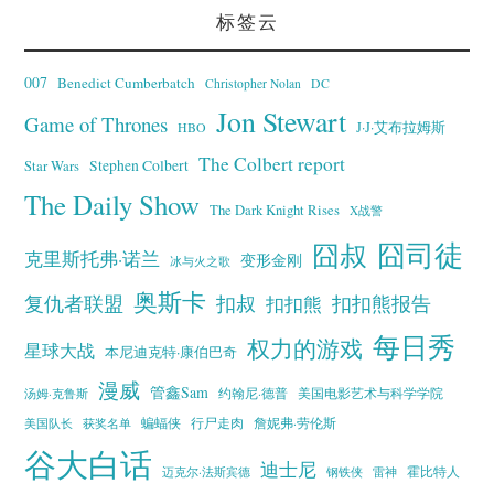
标签云
007
Benedict Cumberbatch
Christopher Nolan
DC
Jon Stewart
Game of Thrones
J·J·艾布拉姆斯
HBO
The Colbert report
Stephen Colbert
Star Wars
The Daily Show
The Dark Knight Rises
X战警
囧叔
囧司徒
克里斯托弗·诺兰
变形金刚
冰与火之歌
奥斯卡
复仇者联盟
扣叔
扣扣熊报告
扣扣熊
每日秀
权力的游戏
星球大战
本尼迪克特·康伯巴奇
漫威
管鑫Sam
汤姆·克鲁斯
约翰尼·德普
美国电影艺术与科学学院
蝙蝠侠
行尸走肉
美国队长
詹妮弗·劳伦斯
获奖名单
谷大白话
迪士尼
霍比特人
迈克尔·法斯宾德
钢铁侠
雷神