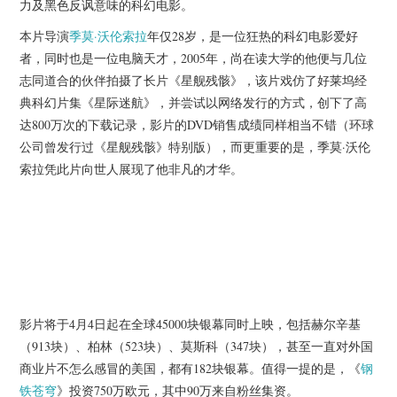
力及黑色反讽意味的科幻电影。
杂七杂八
本片导演
季莫·沃伦索拉
年仅28岁，是一位狂热的科幻电影爱好
美剧英剧
者，同时也是一位电脑天才，2005年，尚在读大学的他便与几位
志同道合的伙伴拍摄了长片《星舰残骸》，该片戏仿了好莱坞经
电影档期
典科幻片集《星际迷航》，并尝试以网络发行的方式，创下了高
达800万次的下载记录，影片的DVD销售成绩同样相当不错（环球
推荐电影
公司曾发行过《星舰残骸》特别版），而更重要的是，季莫·沃伦
索拉凭此片向世人展现了他非凡的才华。
影片将于4月4日起在全球45000块银幕同时上映，包括赫尔辛基
（913块）、柏林（523块）、莫斯科（347块），甚至一直对外国
商业片不怎么感冒的美国，都有182块银幕。值得一提的是，《
钢
铁苍穹
》投资750万欧元，其中90万来自粉丝集资。