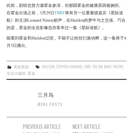
杂七杂八
此前，剧组也曾力邀霍金参演，但都因霍金的健康原因被婉拒。
在霍金出场之前，3月29日
TBBT
将有另一位重量级嘉宾《星际迷
美剧英剧
航》的主演Leonard Nimoy献声，在Sheldon的梦中与之交谈。巧合
的是，霍金的全息影像也存客串过一集《星际迷航》。
电影档期
能看到霍金和Sheldon过招，不能不让粉丝们激动啊，这一集将于4
月5日播出。
推荐电影
美剧英剧
SHELDON
,
STEPHEN HAWKING
,
TBBT
,
THE BIG BANG THEORY
,
生活大爆炸
,
霍金
三月鸟
MORE POSTS
Post
PREVIOUS ARTICLE
NEXT ARTICLE