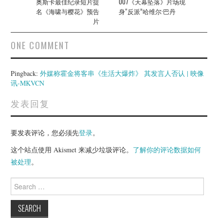
navigation
奥斯卡最佳纪录短片提
007《天幕坠落》片场现
名《海啸与樱花》预告
身“反派”哈维尔·巴丹
片
ONE COMMENT
Pingback:
外媒称霍金将客串《生活大爆炸》 其发言人否认 | 映像
讯-MKVCN
发表回复
要发表评论，您必须先
登录
。
这个站点使用 Akismet 来减少垃圾评论。
了解你的评论数据如何
被处理
。
Search
for: