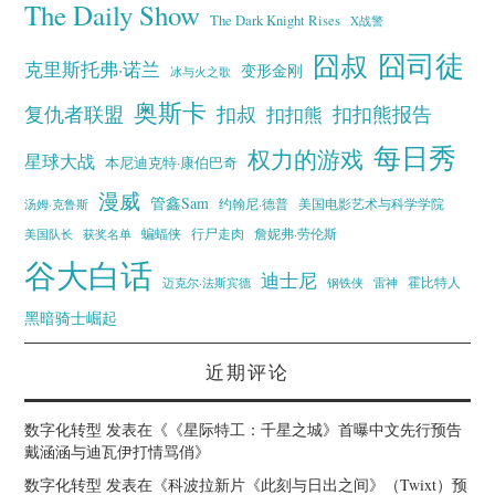
The Daily Show
The Dark Knight Rises
X战警
囧叔
囧司徒
克里斯托弗·诺兰
变形金刚
冰与火之歌
奥斯卡
复仇者联盟
扣叔
扣扣熊报告
扣扣熊
每日秀
权力的游戏
星球大战
本尼迪克特·康伯巴奇
漫威
管鑫Sam
汤姆·克鲁斯
约翰尼·德普
美国电影艺术与科学学院
蝙蝠侠
行尸走肉
美国队长
詹妮弗·劳伦斯
获奖名单
谷大白话
迪士尼
霍比特人
迈克尔·法斯宾德
钢铁侠
雷神
黑暗骑士崛起
近期评论
数字化转型
发表在《
《星际特工：千星之城》首曝中文先行预告
戴涵涵与迪瓦伊打情骂俏
》
数字化转型
发表在《
科波拉新片《此刻与日出之间》（Twixt）预