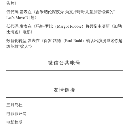
告片
》
低代码
发表在《
吉米肥伦深夜秀 为支持呼吁儿童加强锻炼的”
Let’s Move”计划
》
低代码
发表在《
玛格·罗比（Margot Robbie）将领衔主演新《加勒
比海盗》电影
》
数智化转型
发表在《
保罗·路德（Paul Rudd）确认出演漫威迷你超
级英雄“蚁人”
》
微信公共帐号
友情链接
三月鸟社
电影影评网
电影档期