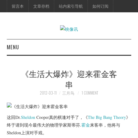
留言本
文章存档
站内索引导航
如何订阅
MENU
首页
《生活大爆炸》迎来霍金客
映像快讯
串
预告片
2012-03-11
三月鸟
1 COMMENT
海报剧照
这回Dr.
Sheldon
Cooper真的棋逢对手了，《
The Big Bang Theory
》
脱口秀
终于请到现今最伟大的物理学家斯蒂芬.
霍金
来客串，他将与
Sheldon上演对手戏。