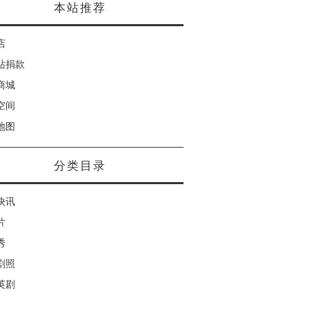
本站推荐
店
站捐款
商城
空间
地图
分类目录
快讯
片
秀
剧照
英剧