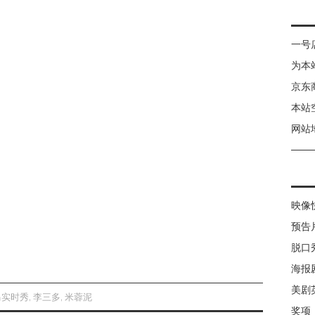
一号
为本
京东
本站
网站
映像
预告
脱口
海报
美剧
马实时秀
,
李三多
,
米蓉泥
奖项