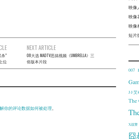
映像
映像
映像
短片
CLE
NEXT ARTICLE
谋杀”
08大选 MADTV恶搞视频《UMBRELLA》三
上位
俗版本片段
007
Gam
J·J
The 
解你的评论数据如何被处理
。
Th
X战警
囧