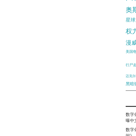
奥
星球
权
漫
美国
行尸
迈克尔
黑暗
数字
曝中
数字
间》（