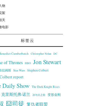
人物
花絮
相关
微电影
标签云
Benedict Cumberbatch
Christopher Nolan
DC
Jon Stewart
e of Thrones
HBO
·艾布拉姆斯
Stephen Colbert
Star Wars
Colbert report
e Daily Show
The Dark Knight Rises
克里斯托弗·诺兰
变形金刚
冰与火之歌
叔
囧司徒
复仇者联盟