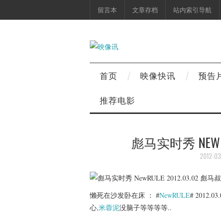
留言本
文章存档
站内索引导航
首页
映像快讯
预告
推荐电影
彪马实时秀 NEWRU
2012-03
懒死在沙发卧在床 ： #
NewRULE
# 2012.03
心,
米蓉泥
没脑子等等等等..