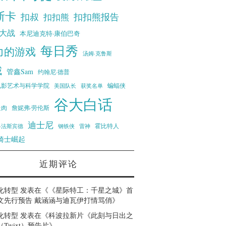
斯卡
扣叔
扣扣熊报告
扣扣熊
大战
本尼迪克特·康伯巴奇
每日秀
力的游戏
汤姆·克鲁斯
威
管鑫Sam
约翰尼·德普
蝙蝠侠
电影艺术与科学学院
美国队长
获奖名单
谷大白话
走肉
詹妮弗·劳伦斯
迪士尼
霍比特人
·法斯宾德
钢铁侠
雷神
骑士崛起
近期评论
化转型
发表在《
《星际特工：千星之城》首
文先行预告 戴涵涵与迪瓦伊打情骂俏
》
化转型
发表在《
科波拉新片《此刻与日出之
Twixt）预告片
》