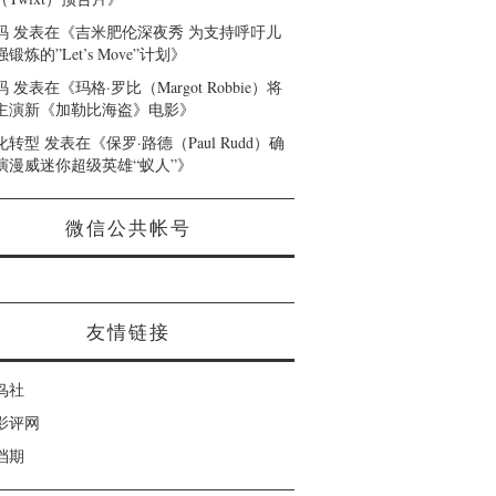
码
发表在《
吉米肥伦深夜秀 为支持呼吁儿
锻炼的”Let’s Move”计划
》
码
发表在《
玛格·罗比（Margot Robbie）将
主演新《加勒比海盗》电影
》
化转型
发表在《
保罗·路德（Paul Rudd）确
演漫威迷你超级英雄“蚁人”
》
微信公共帐号
友情链接
鸟社
影评网
档期