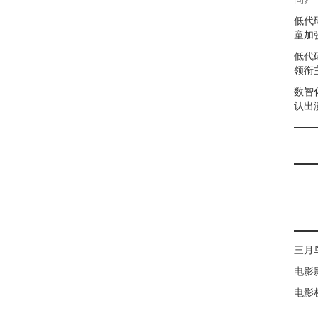
低代
童加强
低代
领衔
数智
认出
三月
电影
电影