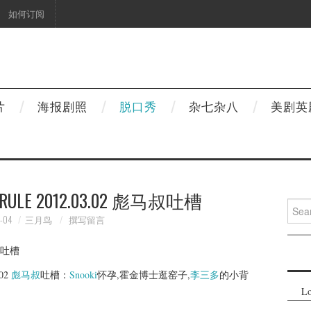
如何订阅
片
海报剧照
脱口秀
杂七杂八
美剧英
LE 2012.03.02 彪马叔吐槽
Searc
for:
-04
三月鸟
撰写留言
.02
彪马叔
吐槽：
Snooki
怀孕,霍金博士逛窑子,
李三多
的小背
Lo