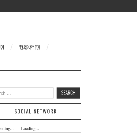
剧
电影档期
h
SOCIAL NETWORK
ading...
Loading...