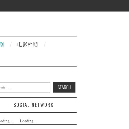
剧
电影档期
h
SOCIAL NETWORK
ading...
Loading...