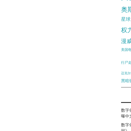
奥
星球
权
漫
美国
行尸
迈克尔
黑暗
数字
曝中
数字
间》（