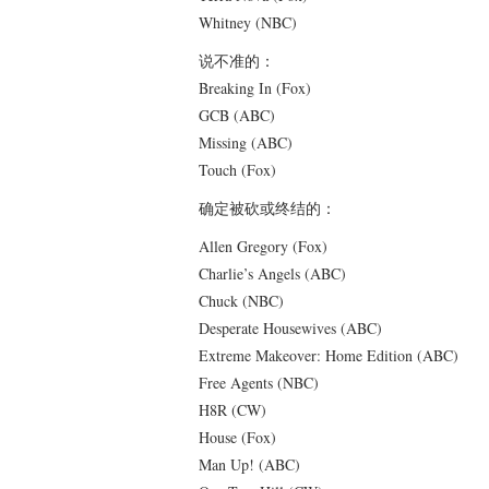
Whitney (NBC)
说不准的：
Breaking In (Fox)
GCB (ABC)
Missing (ABC)
Touch (Fox)
确定被砍或终结的：
Allen Gregory (Fox)
Charlie’s Angels (ABC)
Chuck (NBC)
Desperate Housewives (ABC)
Extreme Makeover: Home Edition (ABC)
Free Agents (NBC)
H8R (CW)
House (Fox)
Man Up! (ABC)