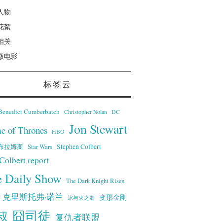
人物
花絮
相关
微电影
标签云
Benedict Cumberbatch
Christopher Nolan
DC
Jon Stewart
e of Thrones
HBO
·艾布拉姆斯
Stephen Colbert
Star Wars
Colbert report
e Daily Show
The Dark Knight Rises
克里斯托弗·诺兰
变形金刚
冰与火之歌
叔
囧司徒
复仇者联盟