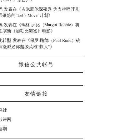
码
发表在《
吉米肥伦深夜秀 为支持呼吁儿
锻炼的”Let’s Move”计划
》
码
发表在《
玛格·罗比（Margot Robbie）将
主演新《加勒比海盗》电影
》
化转型
发表在《
保罗·路德（Paul Rudd）确
演漫威迷你超级英雄“蚁人”
》
微信公共帐号
友情链接
鸟社
影评网
档期