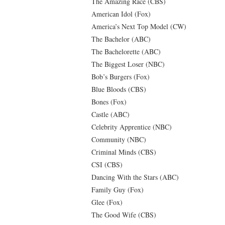
The Amazing Race (CBS)
American Idol (Fox)
America’s Next Top Model (CW)
The Bachelor (ABC)
The Bachelorette (ABC)
The Biggest Loser (NBC)
Bob’s Burgers (Fox)
Blue Bloods (CBS)
Bones (Fox)
Castle (ABC)
Celebrity Apprentice (NBC)
Community (NBC)
Criminal Minds (CBS)
CSI (CBS)
Dancing With the Stars (ABC)
Family Guy (Fox)
Glee (Fox)
The Good Wife (CBS)