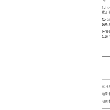
低代
童加强
低代
领衔
数智
认出
三月
电影
电影