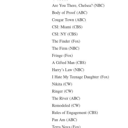
Are You There, Chelsea? (NBC)
Body of Proof (ABC)
Cougar Town (ABC)
CSI: Miami (CBS)
CSI: NY (CBS)
The Finder (Fox)
The Firm (NBC)
Fringe (Fox)
A Gifted Man (CBS)
Harry’s Law (NBC)
I Hate My Teenage Daughter (Fox)
Nikita (CW)
Ringer (CW)
The River (ABC)
Remodeled (CW)
Rules of Engagement (CBS)
Pan Am (ABC)
Terra Nova (Fox)