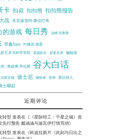
斯卡
扣叔
扣扣熊报告
扣扣熊
大战
本尼迪克特·康伯巴奇
每日秀
力的游戏
汤姆·克鲁斯
威
管鑫Sam
约翰尼·德普
蝙蝠侠
电影艺术与科学学院
美国队长
获奖名单
谷大白话
走肉
詹妮弗·劳伦斯
迪士尼
霍比特人
·法斯宾德
钢铁侠
雷神
骑士崛起
近期评论
化转型
发表在《
《星际特工：千星之城》首
文先行预告 戴涵涵与迪瓦伊打情骂俏
》
化转型
发表在《
科波拉新片《此刻与日出之
Twixt）预告片
》