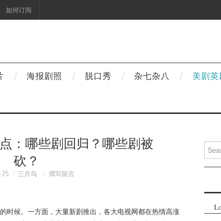
如何订阅
片
海报剧照
脱口秀
杂七杂八
美剧英
档盘点：哪些剧回归？哪些剧被
Searc
砍？
for:
-25
三月鸟
撰写留言
Lo
的时候。一方面，大量新剧推出，各大电视网都在热情高涨