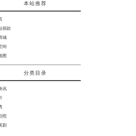
本站推荐
店
站捐款
商城
空间
地图
分类目录
快讯
片
秀
剧照
英剧