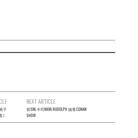
CLE
NEXT ARTICLE
靴子
前SNL卡司MAYA RUDOLPH 做客CONAN
客》
SHOW