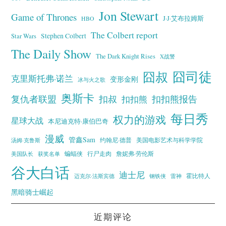
Jon Stewart
Game of Thrones
J·J·艾布拉姆斯
HBO
The Colbert report
Stephen Colbert
Star Wars
The Daily Show
The Dark Knight Rises
X战警
囧叔
囧司徒
克里斯托弗·诺兰
变形金刚
冰与火之歌
奥斯卡
复仇者联盟
扣叔
扣扣熊报告
扣扣熊
每日秀
权力的游戏
星球大战
本尼迪克特·康伯巴奇
漫威
管鑫Sam
汤姆·克鲁斯
约翰尼·德普
美国电影艺术与科学学院
蝙蝠侠
行尸走肉
美国队长
詹妮弗·劳伦斯
获奖名单
谷大白话
迪士尼
霍比特人
迈克尔·法斯宾德
钢铁侠
雷神
黑暗骑士崛起
近期评论