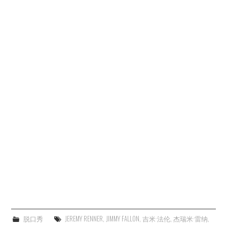
杂七杂八
美剧英剧
电影档期
推荐电影
脱口秀
JEREMY RENNER
,
JIMMY FALLON
,
吉米·法伦
,
杰瑞米·雷纳
,