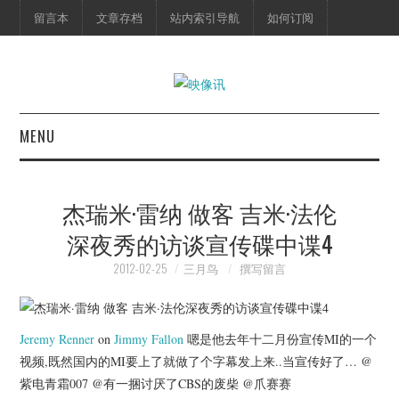
留言本
文章存档
站内索引导航
如何订阅
MENU
首页
杰瑞米·雷纳 做客 吉米·法伦
映像快讯
深夜秀的访谈宣传碟中谍4
预告片
2012-02-25
三月鸟
撰写留言
海报剧照
Jeremy Renner
on
Jimmy Fallon
嗯是他去年十二月份宣传MI的一个
脱口秀
视频,既然国内的MI要上了就做了个字幕发上来..当宣传好了… @
紫电青霜007 @有一捆讨厌了CBS的废柴 @爪赛赛