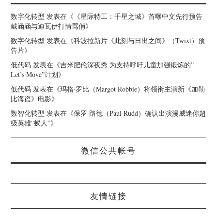
数字化转型
发表在《
《星际特工：千星之城》首曝中文先行预告
戴涵涵与迪瓦伊打情骂俏
》
数字化转型
发表在《
科波拉新片《此刻与日出之间》（Twixt）预
告片
》
低代码
发表在《
吉米肥伦深夜秀 为支持呼吁儿童加强锻炼的”
Let’s Move”计划
》
低代码
发表在《
玛格·罗比（Margot Robbie）将领衔主演新《加勒
比海盗》电影
》
数智化转型
发表在《
保罗·路德（Paul Rudd）确认出演漫威迷你超
级英雄“蚁人”
》
微信公共帐号
友情链接