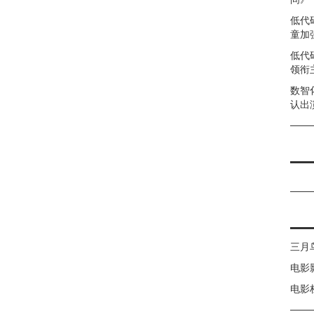
低代
童加强
低代
领衔
数智
认出
三月
电影
电影