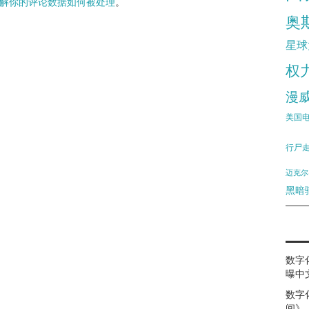
解你的评论数据如何被处理
。
奥
星球
权
漫
美国
行尸
迈克尔
黑暗
数字
曝中
数字
间》（