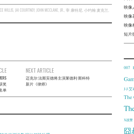
映像
CE WILLIS
,
JAI COURTNEY
,
JOHN MCCLANE
,
JR.
,
宰·康特尼
,
小约翰·麦克兰
,
映像
映像
短片
007
CLE
NEXT ARTICLE
ERS
迈克尔·法斯宾德将主演莱德利·斯科特
Gam
晓获奖
新片《律师》
J·J
名单
The 
Th
X战警
囧