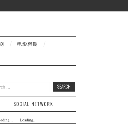
剧
电影档期
h
SOCIAL NETWORK
ading...
Loading...