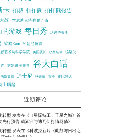
斯卡
扣叔
扣扣熊报告
扣扣熊
大战
本尼迪克特·康伯巴奇
每日秀
力的游戏
汤姆·克鲁斯
威
管鑫Sam
约翰尼·德普
蝙蝠侠
电影艺术与科学学院
美国队长
获奖名单
谷大白话
走肉
詹妮弗·劳伦斯
迪士尼
霍比特人
·法斯宾德
钢铁侠
雷神
骑士崛起
近期评论
化转型
发表在《
《星际特工：千星之城》首
文先行预告 戴涵涵与迪瓦伊打情骂俏
》
化转型
发表在《
科波拉新片《此刻与日出之
Twixt）预告片
》