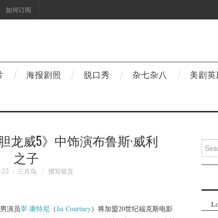
如何订阅
片
海报剧照
脱口秀
杂七杂八
美剧英
胆龙威5》中饰演布鲁斯·威利
Searc
之子
for:
-23
三月鸟
撰写留言
Lo
男演员
宰·康特尼
（
Jai Courtney
）将加盟20世纪福克斯电影