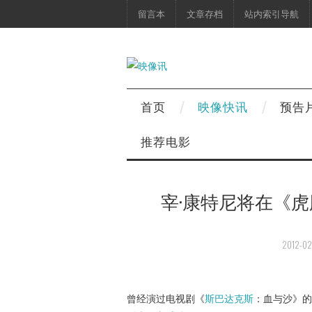
留言本
文章存档
站内索引导航
首页
映像快讯
预告
推荐电影
宰·康特尼将在《虎
2012-02
曾经演过电视剧《
斯巴达克斯
：血与沙》的