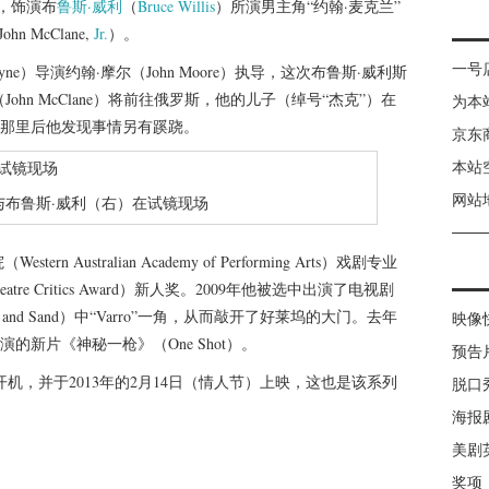
，饰演布
鲁斯·威利
（
Bruce Willis
）所演男主角“约翰·麦克兰”
ohn McClane,
Jr.
）。
一号
ne）导演约翰·摩尔（John Moore）执导，这次布鲁斯·威利斯
兰（John McClane）将前往俄罗斯，他的儿子（绰号“杰克”）在
为本
那里后他发现事情另有蹊跷。
京东
本站
网站
与布鲁斯·威利（右）在试镜现场
 Australian Academy of Performing Arts）戏剧专业
e Critics Award）新人奖。2009年他被选中出演了电视剧
od and Sand）中“Varro”一角，从而敲开了好莱坞的大门。去年
映像
主演的新片《神秘一枪》（One Shot）。
预告
4月开机，并于2013年的2月14日（情人节）上映，这也是该系列
脱口
海报
美剧
奖项