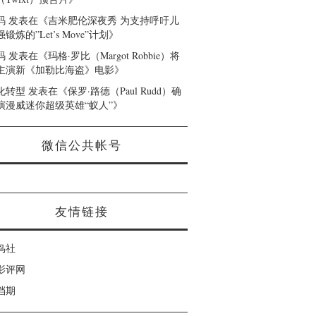
码
发表在《
吉米肥伦深夜秀 为支持呼吁儿
锻炼的”Let’s Move”计划
》
码
发表在《
玛格·罗比（Margot Robbie）将
主演新《加勒比海盗》电影
》
化转型
发表在《
保罗·路德（Paul Rudd）确
演漫威迷你超级英雄“蚁人”
》
微信公共帐号
友情链接
鸟社
影评网
档期