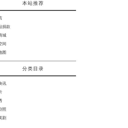
本站推荐
店
站捐款
商城
空间
地图
分类目录
快讯
片
秀
剧照
英剧