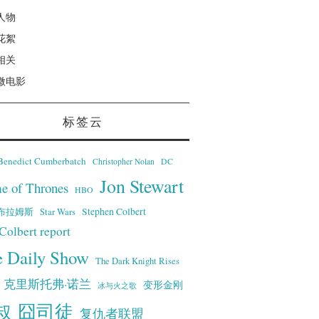
人物
花絮
相关
微电影
标签云
Benedict Cumberbatch
Christopher Nolan
DC
Jon Stewart
e of Thrones
HBO
·艾布拉姆斯
Stephen Colbert
Star Wars
Colbert report
e Daily Show
The Dark Knight Rises
克里斯托弗·诺兰
变形金刚
冰与火之歌
叔
囧司徒
复仇者联盟