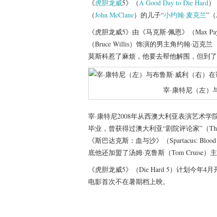
《
虎胆龙威
5》（
A Good Day to Die Hard
）
（
John McClane
）的儿子“
小约翰·麦克兰
”（J
《虎胆龙威5》由《马克斯·佩恩》（Max Pay
（Bruce Willis）饰演的男主角约翰·迈克
莫斯科惹了麻烦，他要去帮他解围，但到了
宰·康特尼（左）
宰·康特尼2008年从西澳大利亚表演艺术学院（Western
毕业，曾获得过澳大利亚“剧院评论家”（Theatr
《斯巴达克斯：血与沙》（Spartacus: Blo
底他还加盟了汤姆·克鲁斯（Tom Cruise）
《虎胆龙威5》（Die Hard 5）计划今年
电影首次不在暑期档上映。