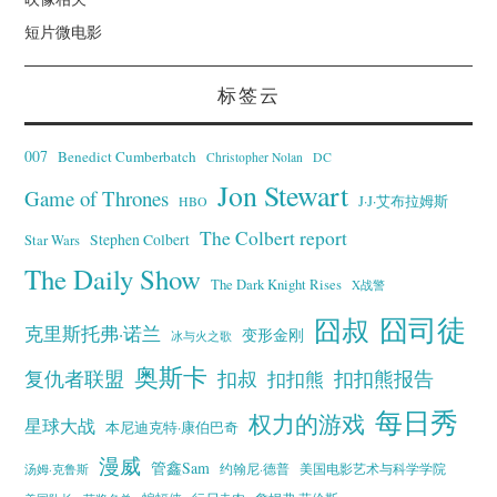
短片微电影
标签云
007
Benedict Cumberbatch
Christopher Nolan
DC
Jon Stewart
Game of Thrones
J·J·艾布拉姆斯
HBO
The Colbert report
Stephen Colbert
Star Wars
The Daily Show
The Dark Knight Rises
X战警
囧叔
囧司徒
克里斯托弗·诺兰
变形金刚
冰与火之歌
奥斯卡
复仇者联盟
扣叔
扣扣熊报告
扣扣熊
每日秀
权力的游戏
星球大战
本尼迪克特·康伯巴奇
漫威
管鑫Sam
汤姆·克鲁斯
约翰尼·德普
美国电影艺术与科学学院