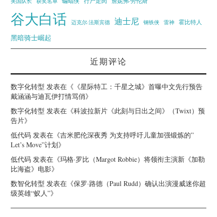
蝙蝠侠
行尸走肉
美国队长
詹妮弗·劳伦斯
获奖名单
谷大白话
迪士尼
霍比特人
迈克尔·法斯宾德
钢铁侠
雷神
黑暗骑士崛起
近期评论
数字化转型
发表在《
《星际特工：千星之城》首曝中文先行预告
戴涵涵与迪瓦伊打情骂俏
》
数字化转型
发表在《
科波拉新片《此刻与日出之间》（Twixt）预
告片
》
低代码
发表在《
吉米肥伦深夜秀 为支持呼吁儿童加强锻炼的”
Let’s Move”计划
》
低代码
发表在《
玛格·罗比（Margot Robbie）将领衔主演新《加勒
比海盗》电影
》
数智化转型
发表在《
保罗·路德（Paul Rudd）确认出演漫威迷你超
级英雄“蚁人”
》