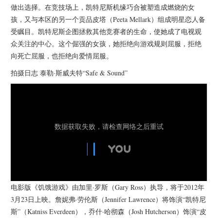
做出选择。在竞技场上，凯特尼斯机缘巧合被塑造成燃烧的女
孩，又与本区的另一个贡品皮塔（Peeta Mellark）组成明星恋人备
受瞩目。凯特尼斯企图拯救其他竞赛者的生命，使她成了电视观
众关注的中心。这个倔强的女孩，她拒绝向游戏规则屈服，拒绝
向死亡屈服，也拒绝向爱情屈服。
拍摄日志 泰勒·斯威夫特“Safe & Sound”
电影版《饥饿游戏》由加里·罗斯（Gary Ross）执导，将于2012年
3月23日上映。詹妮弗·劳伦斯（Jennifer Lawrence）将饰演“凯特尼
斯”（Katniss Everdeen），乔什·哈彻森（Josh Hutcherson）饰演“皮