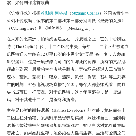
杂七杂八
絮，如何制作这首歌曲
《饥饿游戏》根据
苏珊娜·柯林斯
（
Suzanne Collins
）的同名青少年
美剧英剧
科幻小说改编，该书的第二部和第三部分别叫做《燃烧的女孩》
（Catching Fire）和《嘲笑鸟》（Mockingjay）。
电影档期
在未来的北美洲，帕纳姆国建立在一片废墟之上，它的中心凯匹
特（The Capitol）位于十二个区的中央。每年，十二个区都被迫向
推荐电影
凯匹特送去年龄在12岁至18岁的少男少女“贡品”各一名，去参加
饥饿游戏，这是一项残酷而可怕的生与死的竞赛，所有的贡品必
须战斗到死，最后的幸存者就是胜者。竞技场是经过人工布置的
森林、荒原。竞赛中，猎杀、追踪、饥饿、伪装、智斗等生死存
亡的时刻，都被电视现场直播到全国，每个人都必须观看，而且
要当成节日一样庆祝。对于凯匹特，这是年度盛会，是一场游
戏。对于其他十二区，是羞辱和折磨。
生存是16岁的凯特尼斯（Katniss Everdeen）的本能，她依靠在十
二区围栏外偷猎、采集野果勉强养活妈妈、妹妹和自己。当凯特
尼斯代替被抽中的妹妹参加饥饿游戏时，她明白这对她可能意味
着死亡。如果她想生存，她必须在人性与生存、生活与爱情之间