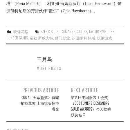
塔”（Peeta Mellark），利亚姆·海姆斯沃斯（Liam Hemsworth）饰
演凯特尼斯的狩猎伙伴“盖尔”（Gale Hawthorne）。
映像花絮
SAFE & SOUND
,
SUZANNE COLLINS
,
TAYLOR SWIFT
,
THE
HUNGER GAMES
,
泰勒·斯威夫特
,
狮门影业
,
苏珊娜·柯林斯
,
饥饿游戏
三月鸟
MORE POSTS
Post
PREVIOUS ARTICLE
NEXT ARTICLE
navigation
《007：天幕坠落》首曝
第14届美国服装工会奖
拍摄花絮 上海镜头惊艳
（COSTUMERS DESIGNERS
曝光
GUILD AWARDS）今天揭晓
获奖名单