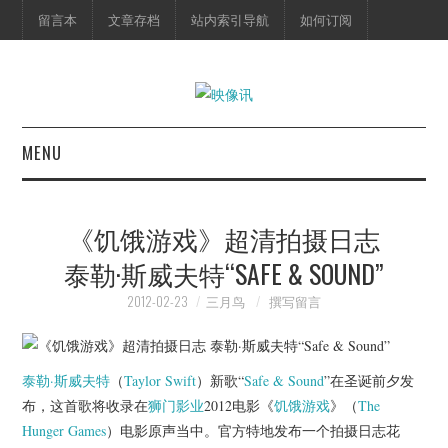
留言本
文章存档
站内索引导航
如何订阅
MENU
首页
《饥饿游戏》超清拍摄日志
映像快讯
泰勒·斯威夫特“SAFE & SOUND”
预告片
2012-02-23
三月鸟
撰写留言
海报剧照
泰勒·斯威夫特
（
Taylor Swift
）新歌“
Safe & Sound
”在圣诞前夕发
脱口秀
布，这首歌将收录在
狮门影业
2012电影《
饥饿游戏
》（
The
Hunger Games
）电影原声当中。官方特地发布一个拍摄日志花