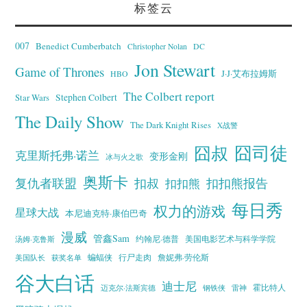
标签云
007
Benedict Cumberbatch
Christopher Nolan
DC
Jon Stewart
Game of Thrones
J·J·艾布拉姆斯
HBO
The Colbert report
Stephen Colbert
Star Wars
The Daily Show
The Dark Knight Rises
X战警
囧叔
囧司徒
克里斯托弗·诺兰
变形金刚
冰与火之歌
奥斯卡
复仇者联盟
扣叔
扣扣熊报告
扣扣熊
每日秀
权力的游戏
星球大战
本尼迪克特·康伯巴奇
漫威
管鑫Sam
汤姆·克鲁斯
约翰尼·德普
美国电影艺术与科学学院
蝙蝠侠
行尸走肉
美国队长
詹妮弗·劳伦斯
获奖名单
谷大白话
迪士尼
霍比特人
迈克尔·法斯宾德
钢铁侠
雷神