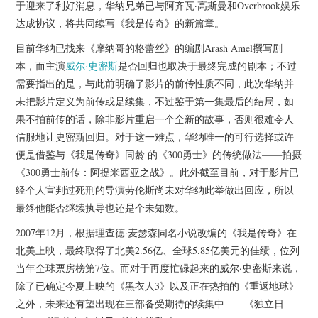
杂七杂八
于迎来了利好消息，华纳兄弟已与阿齐瓦·高斯曼和Overbrook娱乐
达成协议，将共同续写《我是传奇》的新篇章。
美剧英剧
目前华纳已找来《摩纳哥的格蕾丝》的编剧Arash Amel撰写剧
本，而主演
威尔·史密斯
是否回归也取决于最终完成的剧本；不过
电影档期
需要指出的是，与此前明确了影片的前传性质不同，此次华纳并
未把影片定义为前传或是续集，不过鉴于第一集最后的结局，如
推荐电影
果不拍前传的话，除非影片重启一个全新的故事，否则很难令人
信服地让史密斯回归。对于这一难点，华纳唯一的可行选择或许
便是借鉴与《我是传奇》同龄 的《300勇士》的传统做法——拍摄
《300勇士前传：阿提米西亚之战》。此外截至目前，对于影片已
经个人宣判过死刑的导演劳伦斯尚未对华纳此举做出回应，所以
最终他能否继续执导也还是个未知数。
2007年12月，根据理查德·麦瑟森同名小说改编的《我是传奇》在
北美上映，最终取得了北美2.56亿、全球5.85亿美元的佳绩，位列
当年全球票房榜第7位。而对于再度忙碌起来的威尔·史密斯来说，
除了已确定今夏上映的《黑衣人3》以及正在热拍的《重返地球》
之外，未来还有望出现在三部备受期待的续集中——《独立日