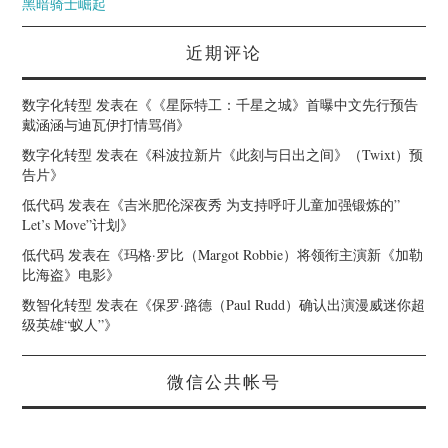
黑暗骑士崛起
近期评论
数字化转型
发表在《
《星际特工：千星之城》首曝中文先行预告
戴涵涵与迪瓦伊打情骂俏
》
数字化转型
发表在《
科波拉新片《此刻与日出之间》（Twixt）预
告片
》
低代码
发表在《
吉米肥伦深夜秀 为支持呼吁儿童加强锻炼的”
Let’s Move”计划
》
低代码
发表在《
玛格·罗比（Margot Robbie）将领衔主演新《加勒
比海盗》电影
》
数智化转型
发表在《
保罗·路德（Paul Rudd）确认出演漫威迷你超
级英雄“蚁人”
》
微信公共帐号