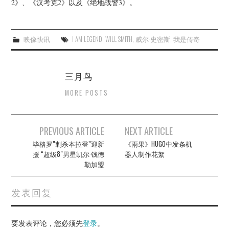
2》、《汉考克2》以及《绝地战警3》。
映像快讯
I AM LEGEND
,
WILL SMITH
,
威尔·史密斯
,
我是传奇
三月鸟
MORE POSTS
Post
PREVIOUS ARTICLE
NEXT ARTICLE
navigation
毕格罗”刺杀本拉登”迎新
《雨果》HUGO中发条机
援 “超级8″男星凯尔·钱德
器人制作花絮
勒加盟
发表回复
要发表评论，您必须先
登录
。