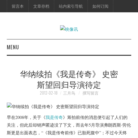
留言本
文章存档
站内索引导航
如何订阅
MENU
首页
华纳续拍《我是传奇》 史密
映像快讯
斯望回归导演待定
预告片
2012-02-18
三月鸟
撰写留言
海报剧照
早在2008年，关于《
我是传奇
》筹拍前传的消息便引起了人们的
脱口秀
关注，但此后却销声匿迹没了下文，而去年5月导演弗朗西斯·劳伦
斯更是出面表态，“《我是传奇前传》已胎死腹中”；不过今天终