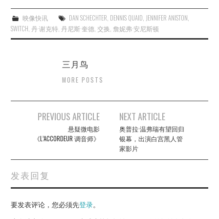
映像快讯
DAN SCHECHTER
,
DENNIS QUAID
,
JENNIFER ANISTON
,
SWITCH
,
丹·谢克特
,
丹尼斯·奎德
,
交换
,
詹妮弗·安尼斯顿
三月鸟
MORE POSTS
Post
PREVIOUS ARTICLE
NEXT ARTICLE
navigation
悬疑微电影
奥普拉·温弗瑞有望回归
《L’ACCORDEUR 调音师》
银幕，出演白宫黑人管
家影片
发表回复
要发表评论，您必须先
登录
。