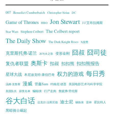
007
Benedict Cumberbatch
Christopher Nolan
DC
Jon Stewart
Game of Thrones
J·J·艾布拉姆斯
HBO
The Colbert report
Stephen Colbert
Star Wars
The Daily Show
The Dark Knight Rises
X战警
囧叔
囧司徒
克里斯托弗·诺兰
变形金刚
冰与火之歌
奥斯卡
复仇者联盟
扣叔
扣扣熊报告
扣扣熊
每日秀
权力的游戏
星球大战
本尼迪克特·康伯巴奇
漫威
管鑫Sam
汤姆·克鲁斯
约翰尼·德普
美国电影艺术与科学学院
蝙蝠侠
行尸走肉
美国队长
詹妮弗·劳伦斯
获奖名单
谷大白话
迪士尼
霍比特人
迈克尔·法斯宾德
钢铁侠
雷神
黑暗骑士崛起