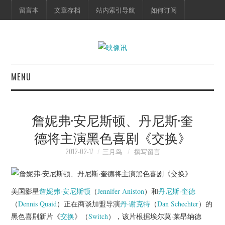
留言本
文章存档
站内索引导航
如何订阅
MENU
首页
詹妮弗·安尼斯顿、丹尼斯·奎
映像快讯
德将主演黑色喜剧《交换》
预告片
2012-02-17
三月鸟
撰写留言
海报剧照
美国影星
詹妮弗·安尼斯顿
（
Jennifer Aniston
）和
丹尼斯·奎德
脱口秀
（
Dennis Quaid
）正在商谈加盟导演
丹·谢克特
（
Dan Schechter
）的
黑色喜剧新片《
交换
》（
Switch
），该片根据埃尔莫·莱昂纳德