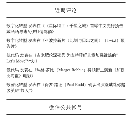
近期评论
数字化转型
发表在《
《星际特工：千星之城》首曝中文先行预告
戴涵涵与迪瓦伊打情骂俏
》
数字化转型
发表在《
科波拉新片《此刻与日出之间》（Twixt）预
告片
》
低代码
发表在《
吉米肥伦深夜秀 为支持呼吁儿童加强锻炼的”
Let’s Move”计划
》
低代码
发表在《
玛格·罗比（Margot Robbie）将领衔主演新《加勒
比海盗》电影
》
数智化转型
发表在《
保罗·路德（Paul Rudd）确认出演漫威迷你超
级英雄“蚁人”
》
微信公共帐号