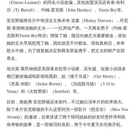
杂七杂八
（Elmore Leonard）的同名小说改编，其他加盟演员还有泰·布利
尔（Ty Burrell）、约翰·霍克斯（John Hawkes）、Yasiin Bey等。
美剧英剧
安尼斯顿将在片中饰演女主角米奇·道森（Mickey Dawson），丹尼
斯·奎德饰演她的丈夫——一位房地产商。一天两名男子（约翰·霍
电影档期
克斯和Yasiin Bey饰演）绑架了她，随后向她丈夫索要赎金，谁知
她的丈夫早就想甩了她，因此故意不付赎金。得知真相后，米奇
推荐电影
怒火中烧，为了报复她决定和两名匪徒携手，把丈夫的财产全部
卷走。
埃尔莫·莱昂纳德是美国著名犯罪小说家，其长篇、短篇小说很多
都已被改编成电影或电视剧，如《矮子当道》（Get Shorty）、
《杰基·布朗》（Jackie Brown）、《决战犹马镇》（3:10 to
Yuma）和《火线警探》（Justified）等。
目前，詹妮弗·安尼斯顿还未签约，不过她出演本片的机率很大。
除了本片安尼斯顿前不久还受到另一部影片《想念你》（Miss You
Already）的邀请，后者讲述了两个情同姐妹的好友经受怀孕和疾
病考验的故事，是一部催泪轻喜剧，将于今年夏天在伦敦开机。