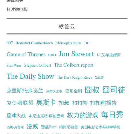
映像相关
短片微电影
标签云
007
Benedict Cumberbatch
Christopher Nolan
DC
Jon Stewart
Game of Thrones
J·J·艾布拉姆斯
HBO
The Colbert report
Stephen Colbert
Star Wars
The Daily Show
The Dark Knight Rises
X战警
囧叔
囧司徒
克里斯托弗·诺兰
变形金刚
冰与火之歌
奥斯卡
复仇者联盟
扣叔
扣扣熊报告
扣扣熊
每日秀
权力的游戏
星球大战
本尼迪克特·康伯巴奇
漫威
管鑫Sam
汤姆·克鲁斯
约翰尼·德普
美国电影艺术与科学学院