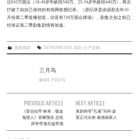
过810万观众（18-49岁年龄段540万、25-54岁年龄段440万)，再次
杂七杂八
打破了由自己保持的有线网收视纪录。（原纪录是由该剧去年10
月份第二季首播创造，但是有730万观众捧场），剧集主创之前已
美剧英剧
经保证第二季剧集剧情将加速。
电影档期
美剧英剧
THE WALKING DEAD
,
回归
,
行尸走肉
推荐电影
三月鸟
MORE POSTS
Post
PREVIOUS ARTICLE
NEXT ARTICLE
navigation
《亚伯拉罕·林肯：吸血
美剧帅哥”孔雀”马特·波
鬼猎人》首曝预告 总统
莫正式出柜 最感谢家人
挥斧劈鬼生猛带感