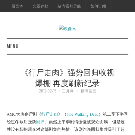
留言本
文章存档
站内索引导航
如何订阅
MENU
首页
《行尸走肉》强势回归收视
映像快讯
爆棚 再度刷新纪录
预告片
2012-02-15
三月鸟
撰写留言
海报剧照
AMC大热丧尸剧《
行尸走肉
》（
The Walking Dead
）第二季下半季
经过冬歇后强势
回归
。虽然上半季剧情缓慢被观众诟病，但是这
脱口秀
并没有影响观众对这部剧集的热情，该剧昨晚回归集共吸引了超