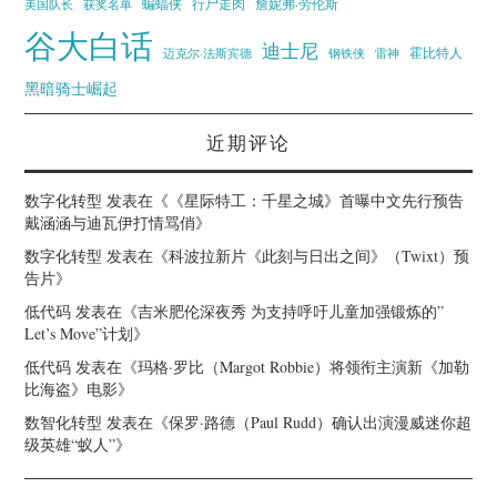
蝙蝠侠
行尸走肉
美国队长
詹妮弗·劳伦斯
获奖名单
谷大白话
迪士尼
霍比特人
迈克尔·法斯宾德
钢铁侠
雷神
黑暗骑士崛起
近期评论
数字化转型
发表在《
《星际特工：千星之城》首曝中文先行预告
戴涵涵与迪瓦伊打情骂俏
》
数字化转型
发表在《
科波拉新片《此刻与日出之间》（Twixt）预
告片
》
低代码
发表在《
吉米肥伦深夜秀 为支持呼吁儿童加强锻炼的”
Let’s Move”计划
》
低代码
发表在《
玛格·罗比（Margot Robbie）将领衔主演新《加勒
比海盗》电影
》
数智化转型
发表在《
保罗·路德（Paul Rudd）确认出演漫威迷你超
级英雄“蚁人”
》