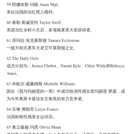
59 阿娜依斯·玛丽 Anais Mali
来自法国的当红黑人模特。
60 泰勒·斯威芙特 Taylor Swift
美国当红乡村小天后，多项格莱美大奖获得者。
61 塔玛拉·埃克莱斯顿 Tamara Ecclestone
一级方程式赛车大老艾可莱斯顿之女。
62 The Daily Girls
成员分别为：Jessica Chobot、Naomi Kyle、Chloe Wilde和Rebecca
Ames。
63 米歇尔·威廉姆斯 Michelle Williams
因在《我与玛丽莲的一周》中成功扮演性感女星玛丽莲·梦露，成
为今年奥斯卡最佳女主角奖的有力竞争者。
64 乐琳·弗朗哥 Leryn Franco
法国标枪性感美女运动员。
65 奥立薇娅·玛恩 Olivia Munn