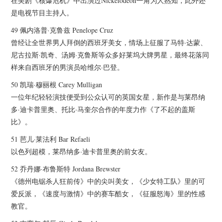
在美剧《核爆危机》中出演过Nickelodeon一角为人熟知，此外还
是电视节目主持人。
49 佩内洛普·克鲁兹 Penelope Cruz
曾经让全世界男人拜倒的西班牙美女，情场上征服了马特·达蒙、
尼古拉斯·凯奇、汤姆·克鲁斯等众多好莱坞大牌男星，最终花落同
样来自西班牙的男演员哈维尔·巴登。
50 凯瑞·穆丽根 Carey Mulligan
一位年纪轻轻演技便受到公众认可的英国女星，新作是与莱昂纳
多·迪卡普里奥、托比·马奎尔合作的年度力作《了不起的盖斯
比》。
51 芭儿·莱法利 Bar Refaeli
以色列超模，莱昂纳多·迪卡普里奥的前女友。
52 乔丹娜·布鲁斯特 Jordana Brewster
《德州电锯杀人狂前传》中的尖叫美女，《少女特工队》里的可
爱反派，《速度与激情》中的赛车酷女，《征服怒海》里的性感
教官。