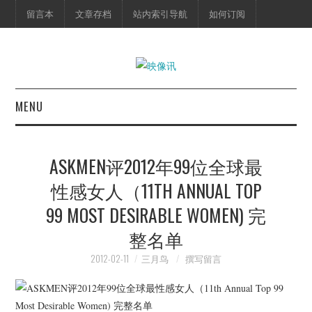
留言本
文章存档
站内索引导航
如何订阅
MENU
首页
ASKMEN评2012年99位全球最
映像快讯
性感女人（11TH ANNUAL TOP
99 MOST DESIRABLE WOMEN) 完
预告片
整名单
海报剧照
2012-02-11
三月鸟
撰写留言
脱口秀