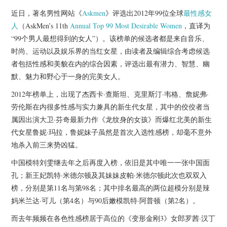
杂七杂八
近日，著名男性网站《
Askmen
》评选出2012年99位全球
最性感女
人
（AskMen’s 11th
Annual Top 99 Most Desirable Women
，直译为
美剧英剧
“99个男人最想得到的女人”）。该榜单的候选者都是来自音乐、
时尚、运动以及娱乐界的当红女星，由读者及编辑综合考虑候选
电影档期
者包括性感和美貌在内的综合因素，评选出最有潜力、智慧、幽
默、魅力和野心于一身的完美女人。
推荐电影
2012年榜单上，出现了杰西卡·查斯坦、克里斯汀·韦格、詹妮弗·
劳伦斯在内很多性感与实力兼具的新生代女星，其中的佼佼者当
属因出演大卫·芬奇最新力作《龙纹身的女孩》而爆红北美的新生
代女星鲁妮·玛拉，鲁妮妹子虽然是首次入选性感榜，却毫不意外
地杀入前三来势凶猛。
中国模特刘雯继去年之后再度入榜，依旧是其中唯一一张中国面
孔；新王妃凯特·米德尔顿及其妹妹皮帕·米德尔顿此次也双双入
榜，分别是第11名与第98名；其中排名最高的两位超模分别是辣
妈米兰达·可儿（第4名）与90后嫩模凯特·阿普顿（第2名）。
而去年频频在各色性感榜居于高位的《变形金刚3》女郎罗茜·汉丁