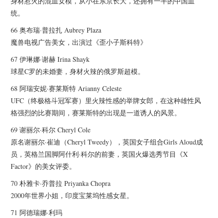
身材惹火的混血女模，从小在东京长大，还拥有一半的中国血
统。
66 奥布瑞·普拉扎 Aubrey Plaza
魔兽电视广告美女，出演过《歪小子斯科特》
67 伊琳娜·谢赫 Irina Shayk
球星C罗的未婚妻，身材火辣的俄罗斯超模。
68 阿瑞安妮·赛莱斯特 Arianny Celeste
UFC（终极格斗冠军赛）里火辣性感的举牌女郎，在这种雄性风
格强烈的比赛期间，赛莱斯特的出现是一道诱人的风景。
69 谢丽尔·科尔 Cheryl Cole
原名谢丽尔·崔迪（Cheryl Tweedy），英国女子组合Girls Aloud成
员，英格兰国脚阿什利·科尔的前妻，英国火爆选秀节目《X
Factor》的美女评委。
70 朴雅卡·乔普拉 Priyanka Chopra
2000年世界小姐，印度宝莱坞性感女星。
71 阿德瑞娜·利玛