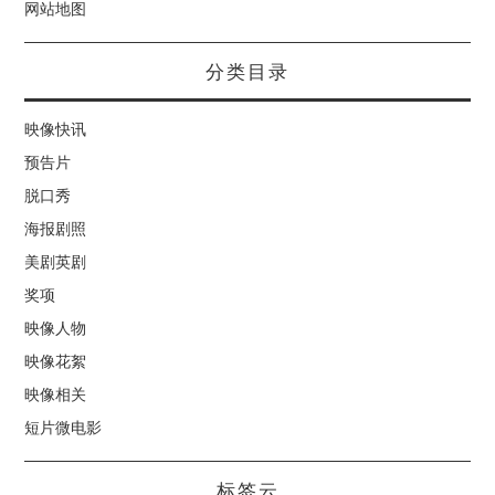
网站地图
分类目录
映像快讯
预告片
脱口秀
海报剧照
美剧英剧
奖项
映像人物
映像花絮
映像相关
短片微电影
标签云