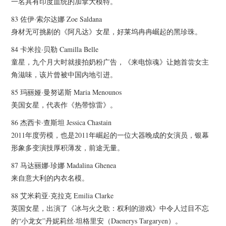
一名具有印度血统的加拿大模特。
83 佐伊·索尔达娜 Zoe Saldana
身材无可挑剔的《阿凡达》女星，好莱坞冉冉崛起的黑珍珠。
84 卡米拉·贝勒 Camilla Belle
童星，九个月大时就接拍奶粉广告，《来电惊魂》让她首尝女主
角滋味，该片曾被中国内地引进。
85 玛丽娅·曼努诺斯 Maria Menounos
美国女星，代表作《热带惊雷》。
86 杰西卡·查斯坦 Jessica Chastain
2011年度劳模，也是2011年崛起的一位大器晚成的女演员，银幕
形象多变演技厚积薄发，前途无量。
87 马达丽娜·珍娜 Madalina Ghenea
来自意大利的内衣名模。
88 艾米莉亚·克拉克 Emilia Clarke
英国女星，出演了《冰与火之歌：权利的游戏》中令人过目不忘
的“小龙女”丹妮莉丝·坦格里安（Daenerys Targaryen）。