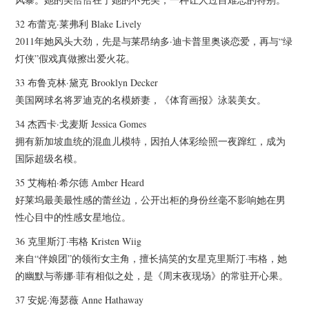
32 布蕾克·莱弗利 Blake Lively
2011年她风头大劲，先是与莱昂纳多·迪卡普里奥谈恋爱，再与“绿
灯侠”假戏真做擦出爱火花。
33 布鲁克林·黛克 Brooklyn Decker
美国网球名将罗迪克的名模娇妻，《体育画报》泳装美女。
34 杰西卡·戈麦斯 Jessica Gomes
拥有新加坡血统的混血儿模特，因拍人体彩绘照一夜蹿红，成为
国际超级名模。
35 艾梅柏·希尔德 Amber Heard
好莱坞最美最性感的蕾丝边，公开出柜的身份丝毫不影响她在男
性心目中的性感女星地位。
36 克里斯汀·韦格 Kristen Wiig
来自“伴娘团”的领衔女主角，擅长搞笑的女星克里斯汀·韦格，她
的幽默与蒂娜·菲有相似之处，是《周末夜现场》的常驻开心果。
37 安妮·海瑟薇 Anne Hathaway