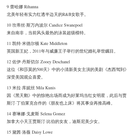
9 蕾哈娜 Rihanna
北美年轻有实力红透半边天的R&B女歌手。
10 坎蒂丝·斯万内波尔 Candice Swanepoel
来自南非，当前风头最热的泳装超级模特。
11 凯特·米德尔顿 Kate Middleton
英国新王妃，2011年与威廉王子举行的世纪婚礼举世瞩目。
12 佐伊·丹斯切尔 Zooey Deschanel
这位《和莎莫的500天》中的小清新美女主演的美剧《杰西驾到》
深受美国观众喜爱。
13 米拉·库妮丝 Mila Kunis
因《黑天鹅》中的惊艳出场而成为好莱坞当红女明星，此后与贾
斯汀·丁伯莱克合作的《朋友也上床》将其事业再推高峰。
14 赛琳娜·戈麦斯 Selena Gomez
加拿大小天王贾斯汀·比伯的女友，迪斯尼美少女。
15 黛茜·洛薇 Daisy Lowe