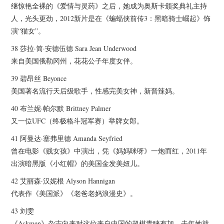
继惊艳全裸的《爱情与灵药》之后，她成为奥斯卡颁奖典礼主持
人，光头更劲，2012新片是在《蝙蝠侠前传3：黑暗骑士崛起》饰
演“猫女”。
38 莎拉·简·安德伍德 Sara Jean Underwood
来自美国俄勒冈州，花花公子年度女伴。
39 碧昂丝 Beyonce
美国著名流行天后级歌手，性感完美女神，新晋辣妈。
40 布兰妮·帕尔默 Brittney Palmer
又一位UFC（终极格斗冠军赛）举牌女郎。
41 阿曼达·塞弗里德 Amanda Seyfried
曾在电影《贱女孩》中演出，凭《妈妈咪呀》一炮而红，2011年
出演暗黑版《小红帽》的美国金发美妞儿。
42 艾丽森·汉妮根 Alyson Hannigan
代表作《美国派》《老爸老妈浪漫史》。
43 刘雯
《Askmen》杂志向来对这位来自中国的超模青睐有加，去年她就