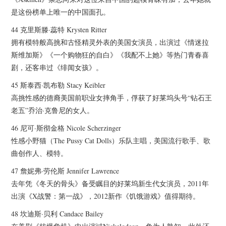
是这份榜单上唯一的中国面孔。
44 克里斯滕·蕊特 Krysten Ritter
拥有模特般高挑和古怪精灵外表的美国女演员，出演过《情迷拉
斯维加斯》《一个购物狂的自白》《我配不上她》等热门青春喜
剧，还客串过《绯闻女孩》。
45 斯泰西·凯布勒 Stacy Keibler
高挑性感的德裔美国前职业女摔角手，俘获了好莱坞头号“钻石王
老五”乔治·克鲁尼的女人。
46 尼可·斯彻金格 Nicole Scherzinger
性感小野猫（The Pussy Cat Dolls）乐队主唱，美国流行歌手、歌
曲创作人、模特。
47 詹妮弗·劳伦斯 Jennifer Lawrence
去年凭《冬天的骨头》备受瞩目的好莱坞新生代女演员，2011年
出演《X战警：第一战》，2012新作《饥饿游戏》值得期待。
48 坎迪斯·贝利 Candace Bailey