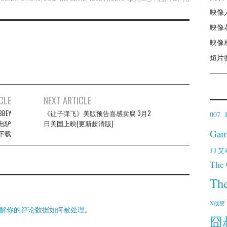
映像
映像
映像
短片
CLE
NEXT ARTICLE
BEY
《让子弹飞》美版预告喜感卖腐 3月2
007
备]电驴
日美国上映(更新超清版)
Gam
下载
J·J
The 
Th
X战警
解你的评论数据如何被处理
。
囧