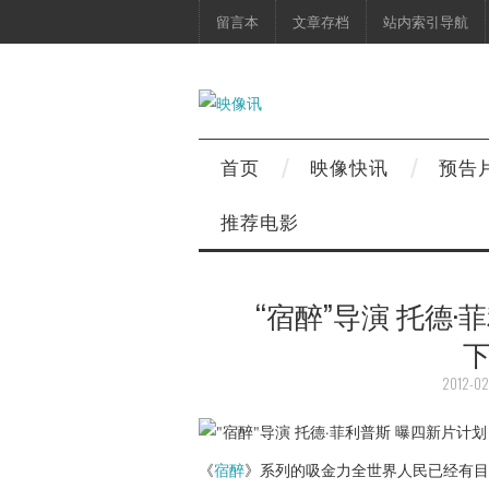
留言本
文章存档
站内索引导航
首页
映像快讯
预告
推荐电影
“宿醉”导演 托德
2012-02
《
宿醉
》系列的吸金力全世界人民已经有目