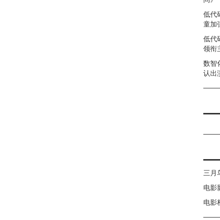
低代
童加强
低代
领衔
数智
认出
三月
电影
电影