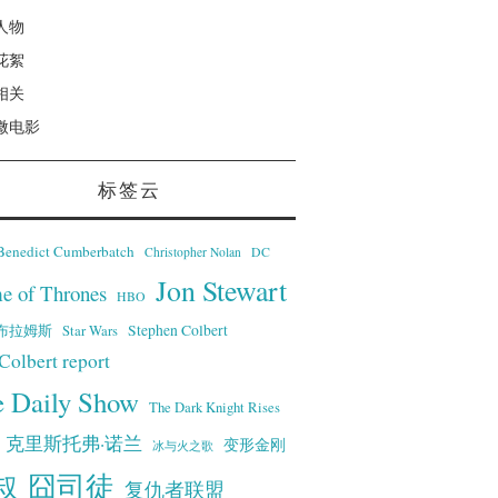
人物
花絮
相关
微电影
标签云
Benedict Cumberbatch
Christopher Nolan
DC
Jon Stewart
e of Thrones
HBO
·艾布拉姆斯
Stephen Colbert
Star Wars
Colbert report
e Daily Show
The Dark Knight Rises
克里斯托弗·诺兰
变形金刚
冰与火之歌
叔
囧司徒
复仇者联盟