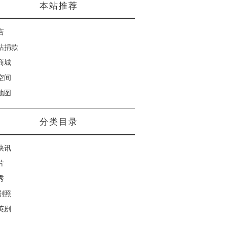
本站推荐
店
站捐款
商城
空间
地图
分类目录
快讯
片
秀
剧照
英剧