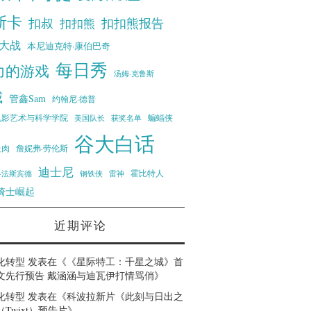
斯卡
扣叔
扣扣熊报告
扣扣熊
大战
本尼迪克特·康伯巴奇
每日秀
力的游戏
汤姆·克鲁斯
威
管鑫Sam
约翰尼·德普
蝙蝠侠
电影艺术与科学学院
美国队长
获奖名单
谷大白话
走肉
詹妮弗·劳伦斯
迪士尼
霍比特人
·法斯宾德
钢铁侠
雷神
骑士崛起
近期评论
化转型
发表在《
《星际特工：千星之城》首
文先行预告 戴涵涵与迪瓦伊打情骂俏
》
化转型
发表在《
科波拉新片《此刻与日出之
Twixt）预告片
》