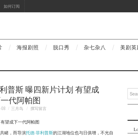
如何订阅
片
海报剧照
脱口秀
杂七杂八
美剧英
·菲利普斯 曝四新片计划 有望成
Searc
下一代阿帕图
for:
-08
三月鸟
撰写留言
Lo
共睹，而导演
托德·菲利普斯
的江湖地位也与日俱增，不光自