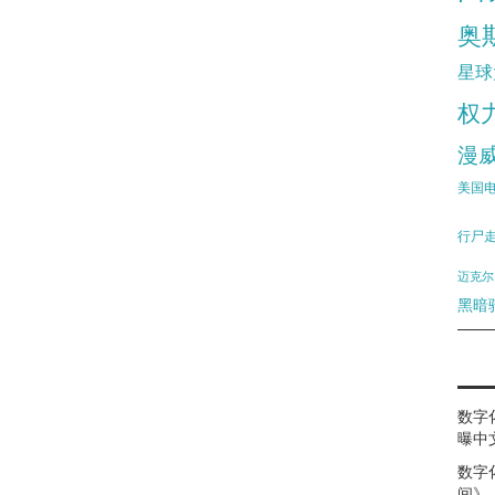
奥
星球
权
漫
美国
行尸
迈克尔
黑暗
数字
曝中
数字
间》（