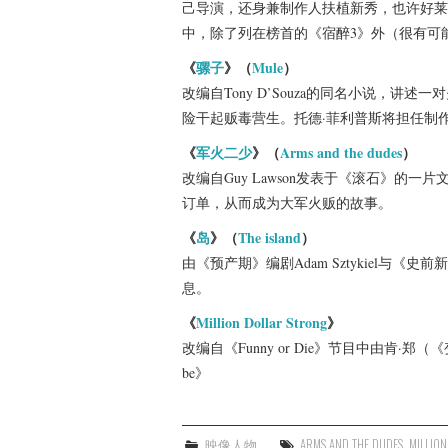
己导演，还身兼制作人扶植新秀，也许好莱
中，除了列在榜首的《宿醉3》外（很有可
《
骡子
》（
Mule
）
改编自Tony D’Souza的同名小说，
险干起贩毒营生。托德·菲利普斯将担任制
《
军火二少
》（
Arms and the dudes
）
改编自Guy Lawson发表于《滚石》的
订单，从而成为大军火贩的故事。
《
岛
》（
The island
）
由《预产期》编剧Adam Sztykiel与
息。
《
Million Dollar Strong
》
改编自《Funny or Die》节目中由肯·郑（《变3
be》
映像人物
ARMS AND THE DUDES
,
MILLIO