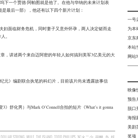
坞下一个贾德·阿帕图就是他了。在他与华纳的未来计划表
能是最后一部），他还有以下四个新片计划：
一号
讲述一对夫妇面临财务危机，同时妻子又意外怀孕，两人决定铤而走
为本
作人。
京东
本站
一片文章，讲述两个来自迈阿密的年轻人如何搞到美军3亿美元的大
网站
《史前新纪元》编剧联合执笔的科幻片，目前该片尚未透露故事信
映像
预告
》舒化男）与Mark O’Connell合拍的短片《What’s it gonna
脱口
海报
美剧
奖项
N DOLLAR STRONG
,
MULE
,
THE ISLAND
,
TODD PHILLIPS
,
军火二少
,
宿醉
,
岛
,
托