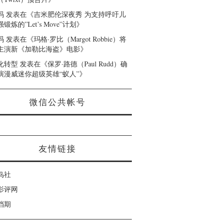
码
发表在《
吉米肥伦深夜秀 为支持呼吁儿
锻炼的”Let’s Move”计划
》
码
发表在《
玛格·罗比（Margot Robbie）将
主演新《加勒比海盗》电影
》
化转型
发表在《
保罗·路德（Paul Rudd）确
演漫威迷你超级英雄“蚁人”
》
微信公共帐号
友情链接
鸟社
影评网
档期