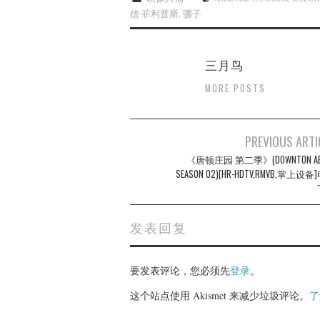
德·菲利普斯
,
骡子
三月鸟
MORE POSTS
Post
PREVIOUS ARTI
navigation
《唐顿庄园 第二季》(DOWNTON AB
SEASON 02)[HR-HDTV,RMVB,掌上设
发表回复
要发表评论，您必须先
登录
。
这个站点使用 Akismet 来减少垃圾评论。
了