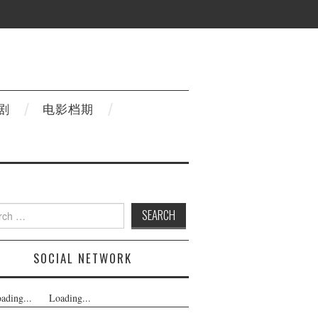
剧
电影档期
h
SOCIAL NETWORK
ading...
Loading...