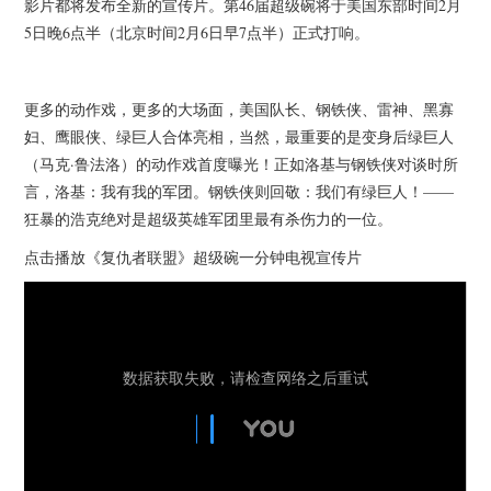
影片都将发布全新的宣传片。第46届超级碗将于美国东部时间2月
5日晚6点半（北京时间2月6日早7点半）正式打响。
更多的动作戏，更多的大场面，美国队长、钢铁侠、雷神、黑寡
妇、鹰眼侠、绿巨人合体亮相，当然，最重要的是变身后绿巨人
（马克·鲁法洛）的动作戏首度曝光！正如洛基与钢铁侠对谈时所
言，洛基：我有我的军团。钢铁侠则回敬：我们有绿巨人！——
狂暴的浩克绝对是超级英雄军团里最有杀伤力的一位。
点击播放《复仇者联盟》超级碗一分钟电视宣传片