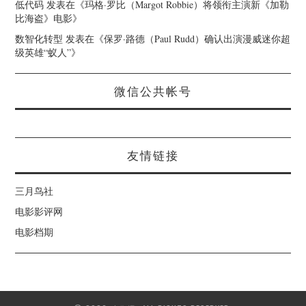
低代码
发表在《
玛格·罗比（Margot Robbie）将领衔主演新《加勒
比海盗》电影
》
数智化转型
发表在《
保罗·路德（Paul Rudd）确认出演漫威迷你超
级英雄“蚁人”
》
微信公共帐号
友情链接
三月鸟社
电影影评网
电影档期