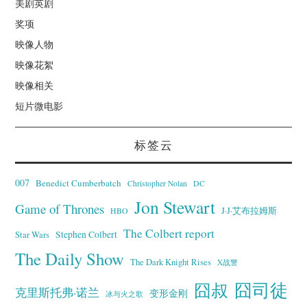
美剧英剧
奖项
映像人物
映像花絮
映像相关
短片微电影
标签云
007
Benedict Cumberbatch
Christopher Nolan
DC
Jon Stewart
Game of Thrones
J·J·艾布拉姆斯
HBO
The Colbert report
Stephen Colbert
Star Wars
The Daily Show
The Dark Knight Rises
X战警
囧叔
囧司徒
克里斯托弗·诺兰
变形金刚
冰与火之歌