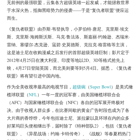
杂七杂八
无前例的最强联盟，云集各方超级英雄一起发威，才能拯救世界
于水深火热，抵御黑暗势力的侵袭——于是“复仇者联盟”便应运
而生。
美剧英剧
《复仇者联盟》由乔斯·韦登执导，小罗伯特·唐尼、克里斯·埃文
电影档期
斯、克里斯·海姆斯沃斯、马克·鲁法洛、斯嘉丽·约翰逊、杰瑞米·
雷纳、塞缪尔·杰克逊、寇碧·史莫德斯、克拉克·格雷格等主演，
推荐电影
这是迪士尼在收购漫威之后发行的首部超级英雄巨制；影片定于
2012年4月25日在澳大利亚、印度等地以2D、3D等格式抢先上
映，4月27日登陆英国，而北美则要等到5月4日。据悉，《复仇者
联盟》将有望引进中国内地。
作为全美收视率最高的电视节目，
超级碗
（
Super Bowl
）是美式橄
榄球联盟（
NFL
）一年一度的冠军赛，由美国橄榄球联合会
（AFC）与国家橄榄球联合会（NFC）各自的冠军展开终极对
决。由于收视人群众多，在比赛间歇的黄金广告时段也成为了各
大片商的香饽饽，今年包括迪士尼、派拉蒙以及环球在内的众多
好莱坞巨头便相继出手，届时除了《特种部队2》，包括《复仇者
联盟》、《异星战场：约翰·卡特传奇》、《战舰》等春夏档热门