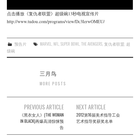
点击播放《复仇者联盟》超级碗13秒电视宣传片
http://www.tudou.com/programs/view/Dc3IerwOMEU/
预告片
MARVEL
,
NFL
,
SUPER BOWL
,
THE AVENGERS
,
复仇者联盟
,
超
级碗
三月鸟
MORE POSTS
Post
PREVIOUS ARTICLE
NEXT ARTICLE
navigation
《黑衣女人》(THE WOMAN
2012第16届美术指导工会
IN BLACK)再爆高清惊悚预
艺术指导奖获奖名单
告