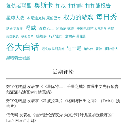
奥斯卡
复仇者联盟
扣叔
扣扣熊报告
扣扣熊
每日秀
权力的游戏
星球大战
本尼迪克特·康伯巴奇
漫威
管鑫Sam
汤姆·克鲁斯
约翰尼·德普
美国电影艺术与科学学院
蝙蝠侠
行尸走肉
美国队长
詹妮弗·劳伦斯
获奖名单
谷大白话
迪士尼
霍比特人
迈克尔·法斯宾德
钢铁侠
雷神
黑暗骑士崛起
近期评论
数字化转型
发表在《
《星际特工：千星之城》首曝中文先行预告
戴涵涵与迪瓦伊打情骂俏
》
数字化转型
发表在《
科波拉新片《此刻与日出之间》（Twixt）预
告片
》
低代码
发表在《
吉米肥伦深夜秀 为支持呼吁儿童加强锻炼的”
Let’s Move”计划
》