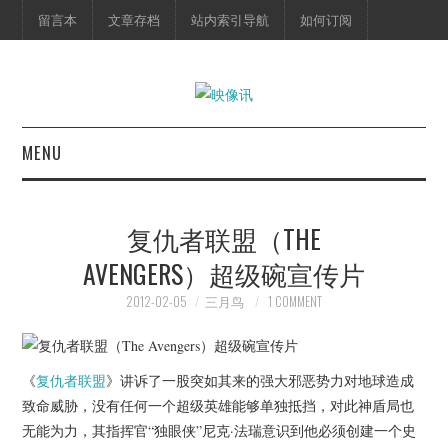
留言本
文章存档
站内索引导航
如何订阅
MENU
首页
复仇者联盟（THE
映像快讯
AVENGERS）超级碗宣传片
预告片
2012-02-05
三月鸟
1 COMMENT
海报剧照
《
复仇者联盟
》讲诉了一股突如其来的强大邪恶势力对地球造成
脱口秀
致命威胁，没有任何一个超级英雄能够单独抵挡，对此神盾局也
无能为力，其指挥官“独眼侠”尼克·法瑞意识到他必须创建一个史