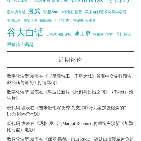
本尼迪克特·康伯巴奇
漫威
管鑫Sam
汤姆·克鲁斯
约翰尼·德普
美国电影艺术与科学学院
蝙蝠侠
行尸走肉
美国队长
詹妮弗·劳伦斯
获奖名单
谷大白话
迪士尼
霍比特人
迈克尔·法斯宾德
钢铁侠
雷神
黑暗骑士崛起
近期评论
数字化转型
发表在《
《星际特工：千星之城》首曝中文先行预告
戴涵涵与迪瓦伊打情骂俏
》
数字化转型
发表在《
科波拉新片《此刻与日出之间》（Twixt）预
告片
》
低代码
发表在《
吉米肥伦深夜秀 为支持呼吁儿童加强锻炼的”
Let’s Move”计划
》
低代码
发表在《
玛格·罗比（Margot Robbie）将领衔主演新《加勒
比海盗》电影
》
数智化转型
发表在《
保罗·路德（Paul Rudd）确认出演漫威迷你超