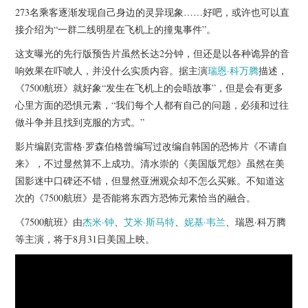
杂七杂八
273名乘客逐渐发现自己身边的灵异现象……好吧，或许也可以直
接介绍为“一群二线明星在飞机上的撞鬼事件”。
美剧英剧
这支曝光的先行版预告片虽然长达2分钟，但还是以各种诡异的音
响效果在吓唬人，并没什么实质内容。据主演
瑞恩·科万腾
描述，
电影档期
《7500航班》就好象“发生在飞机上的会晤故事”，但是会有更多
心里方面的恐惧元素，“我们每个人都有自己的问题，必须和过往
推荐电影
做斗争并且找到克服的方式。”
影片编剧克雷格·罗森伯格曾编写过改编自韩国的恐怖片《不请自
来》，不过显然算不上成功。清水崇的《美国版咒怨》虽然在美
国影迷中口碑还不错，但显然亚洲观众却不怎么买账。不知道这
次的《7500航班》是否能将东西方恐怖元素恰当的融合。
《7500航班》由
杰米·钟
、
艾米·斯马特
、
妮基·韦兰
、瑞恩·科万腾
等主演，将于8月31日美国上映。