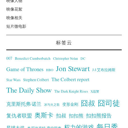
映像人物
映像花絮
映像相关
短片微电影
标签云
007
Benedict Cumberbatch
Christopher Nolan
DC
Jon Stewart
Game of Thrones
J·J·艾布拉姆斯
HBO
The Colbert report
Stephen Colbert
Star Wars
The Daily Show
The Dark Knight Rises
X战警
囧叔
囧司徒
克里斯托弗·诺兰
变形金刚
冰与火之歌
奥斯卡
复仇者联盟
扣叔
扣扣熊报告
扣扣熊
每日秀
权力的游戏
星球大战