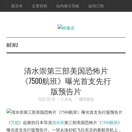
留言本
文章存档
站内索引导航
如何订阅
MENU
首页
清水崇第三部美国恐怖片
映像快讯
《7500航班》曝光首支先行
版预告片
预告片
2012-02-01
三月鸟
撰写留言
海报剧照
脱口秀
《
咒怨
》起家的日本导演
清水崇
第三部美国恐怖片《
7500航班
》
曝光首支先行版预告片。一班从洛杉矶飞往东京的夜航班机上，