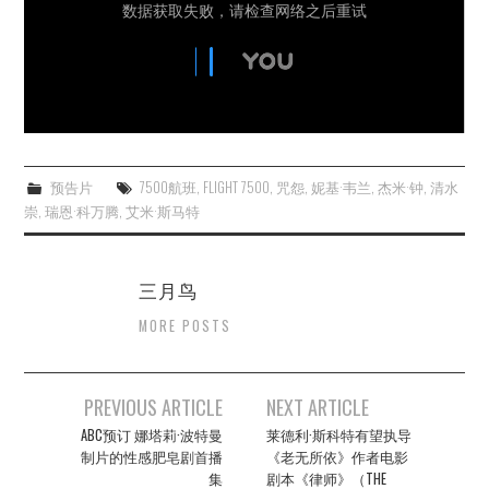
预告片
7500航班
,
FLIGHT 7500
,
咒怨
,
妮基·韦兰
,
杰米·钟
,
清水
崇
,
瑞恩·科万腾
,
艾米·斯马特
三月鸟
MORE POSTS
Post
PREVIOUS ARTICLE
NEXT ARTICLE
navigation
ABC预订 娜塔莉·波特曼
莱德利·斯科特有望执导
制片的性感肥皂剧首播
《老无所依》作者电影
集
剧本《律师》（THE