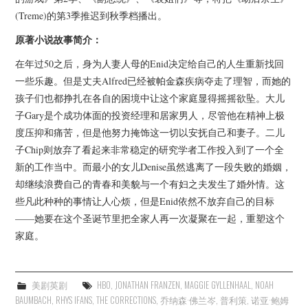
(Treme)的第3季推迟到秋季档播出。
原著小说故事简介：
在年过50之后，身为人妻人母的Enid决定给自己的人生重新找回
一些乐趣。但是丈夫Alfred已经被帕金森疾病夺走了理智，而她的
孩子们也都挣扎在各自的困境中让这个家庭显得摇摇欲坠。大儿
子Gary是个成功体面的投资经理和居家男人，尽管他在精神上极
度压抑和痛苦，但是他努力掩饰这一切以安抚自己和妻子。二儿
子Chip则放弃了看起来非常稳定的研究学者工作投入到了一个全
新的工作当中。而最小的女儿Denise虽然逃离了一段失败的婚姻，
却继续浪费自己的青春和美貌与一个有妇之夫发生了婚外情。这
些凡此种种的事情让人心烦，但是Enid依然不放弃自己的目标
——她要在这个圣诞节里把全家人再一次凝聚在一起，重塑这个
家庭。
美剧英剧
HBO
,
JONATHAN FRANZEN
,
MAGGIE GYLLENHAAL
,
NOAH
BAUMBACH
,
RHYS IFANS
,
THE CORRECTIONS
,
乔纳森·佛兰岑
,
普利策
,
诺亚·鲍姆