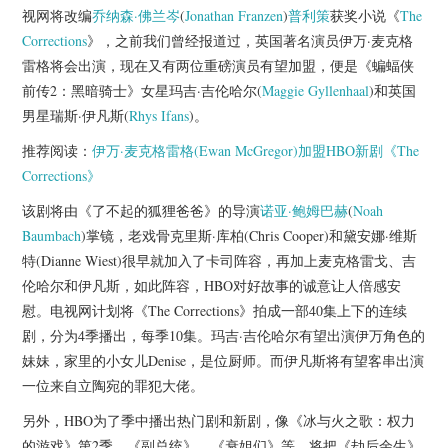
杂七杂八
视网将改编
乔纳森·佛兰岑
(
Jonathan Franzen
)
普利策
获奖小说《
The
Corrections
》，之前我们曾经报道过，英国著名演员伊万·麦克格
美剧英剧
雷格将会出演，现在又有两位重磅演员有望加盟，便是《蝙蝠侠
前传2：黑暗骑士》女星玛吉·吉伦哈尔(
Maggie Gyllenhaal
)和英国
电影档期
男星瑞斯·伊凡斯(
Rhys Ifans
)。
推荐阅读：
伊万·麦克格雷格(Ewan McGregor)加盟HBO新剧《The
推荐电影
Corrections》
该剧将由《了不起的狐狸爸爸》的导演
诺亚·鲍姆巴赫
(
Noah
Baumbach
)掌镜，老戏骨克里斯·库柏(Chris Cooper)和黛安娜·维斯
特(Dianne Wiest)很早就加入了卡司阵容，再加上麦克格雷戈、吉
伦哈尔和伊凡斯，如此阵容，HBO对好故事的诚意让人倍感安
慰。电视网计划将《The Corrections》拍成一部40集上下的连续
剧，分为4季播出，每季10集。玛吉·吉伦哈尔有望出演伊万角色的
妹妹，家里的小女儿Denise，是位厨师。而伊凡斯将有望客串出演
一位来自立陶宛的罪犯大佬。
另外，HBO为了季中播出热门剧和新剧，像《冰与火之歌：权力
的游戏》第2季、《副总统》、《衰姐们》等，将把《劫后余生》