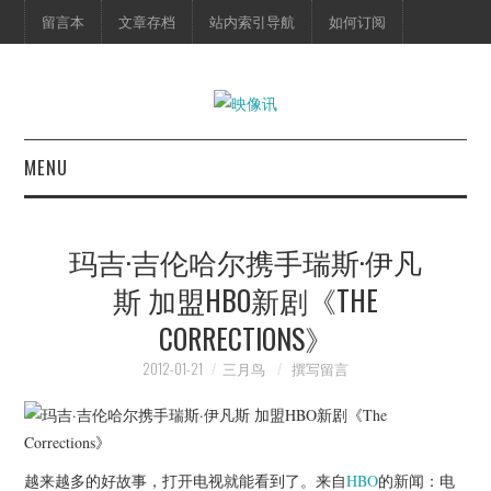
留言本
文章存档
站内索引导航
如何订阅
MENU
首页
玛吉·吉伦哈尔携手瑞斯·伊凡
映像快讯
斯 加盟HBO新剧《THE
CORRECTIONS》
预告片
2012-01-21
三月鸟
撰写留言
海报剧照
脱口秀
越来越多的好故事，打开电视就能看到了。来自
HBO
的新闻：电