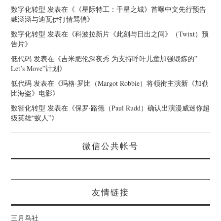
数字化转型
发表在《
《星际特工：千星之城》首曝中文先行预告
戴涵涵与迪瓦伊打情骂俏
》
数字化转型
发表在《
科波拉新片《此刻与日出之间》（Twixt）预
告片
》
低代码
发表在《
吉米肥伦深夜秀 为支持呼吁儿童加强锻炼的”
Let’s Move”计划
》
低代码
发表在《
玛格·罗比（Margot Robbie）将领衔主演新《加勒
比海盗》电影
》
数智化转型
发表在《
保罗·路德（Paul Rudd）确认出演漫威迷你超
级英雄“蚁人”
》
微信公共帐号
友情链接
三月鸟社