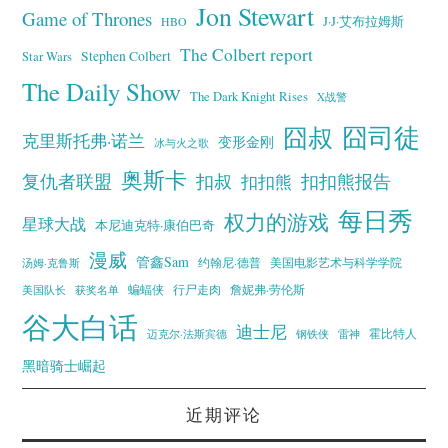
Jon Stewart
Game of Thrones
J·J·艾布拉姆斯
HBO
The Colbert report
Stephen Colbert
Star Wars
The Daily Show
The Dark Knight Rises
X战警
囧叔
囧司徒
克里斯托弗·诺兰
变形金刚
冰与火之歌
奥斯卡
复仇者联盟
扣叔
扣扣熊报告
扣扣熊
每日秀
权力的游戏
星球大战
本尼迪克特·康伯巴奇
漫威
管鑫Sam
汤姆·克鲁斯
约翰尼·德普
美国电影艺术与科学学院
蝙蝠侠
行尸走肉
美国队长
詹妮弗·劳伦斯
获奖名单
谷大白话
迪士尼
霍比特人
迈克尔·法斯宾德
钢铁侠
雷神
黑暗骑士崛起
近期评论