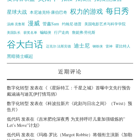
每日秀
权力的游戏
星球大战
本尼迪克特·康伯巴奇
漫威
管鑫Sam
汤姆·克鲁斯
约翰尼·德普
美国电影艺术与科学学院
蝙蝠侠
行尸走肉
美国队长
詹妮弗·劳伦斯
获奖名单
谷大白话
迪士尼
霍比特人
迈克尔·法斯宾德
钢铁侠
雷神
黑暗骑士崛起
近期评论
数字化转型
发表在《
《星际特工：千星之城》首曝中文先行预告
戴涵涵与迪瓦伊打情骂俏
》
数字化转型
发表在《
科波拉新片《此刻与日出之间》（Twixt）预
告片
》
低代码
发表在《
吉米肥伦深夜秀 为支持呼吁儿童加强锻炼的”
Let’s Move”计划
》
低代码
发表在《
玛格·罗比（Margot Robbie）将领衔主演新《加勒