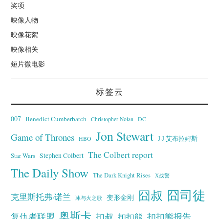
奖项
映像人物
映像花絮
映像相关
短片微电影
标签云
007
Benedict Cumberbatch
Christopher Nolan
DC
Jon Stewart
Game of Thrones
J·J·艾布拉姆斯
HBO
The Colbert report
Stephen Colbert
Star Wars
The Daily Show
The Dark Knight Rises
X战警
囧叔
囧司徒
克里斯托弗·诺兰
变形金刚
冰与火之歌
奥斯卡
复仇者联盟
扣叔
扣扣熊报告
扣扣熊