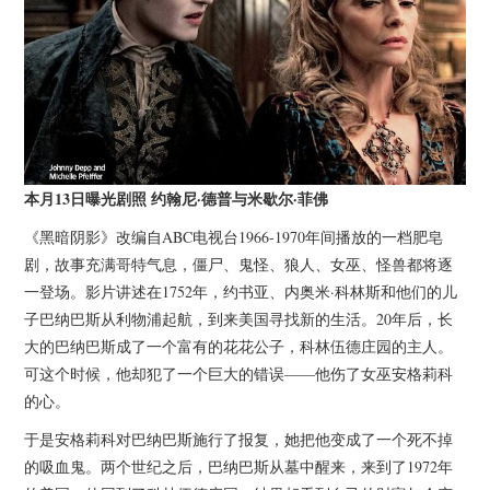
本月13日曝光剧照 约翰尼·德普与米歇尔·菲佛
《黑暗阴影》改编自ABC电视台1966-1970年间播放的一档肥皂
剧，故事充满哥特气息，僵尸、鬼怪、狼人、女巫、怪兽都将逐
一登场。影片讲述在1752年，约书亚、内奥米·科林斯和他们的儿
子巴纳巴斯从利物浦起航，到来美国寻找新的生活。20年后，长
大的巴纳巴斯成了一个富有的花花公子，科林伍德庄园的主人。
可这个时候，他却犯了一个巨大的错误——他伤了女巫安格莉科
的心。
于是安格莉科对巴纳巴斯施行了报复，她把他变成了一个死不掉
的吸血鬼。两个世纪之后，巴纳巴斯从墓中醒来，来到了1972年