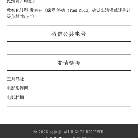
比海盗》电影
》
数智化转型
发表在《
保罗·路德（Paul Rudd）确认出演漫威迷你超
级英雄“蚁人”
》
微信公共帐号
友情链接
三月鸟社
电影影评网
电影档期
© 2026 映像讯. ALL RIGHTS RESERVED.