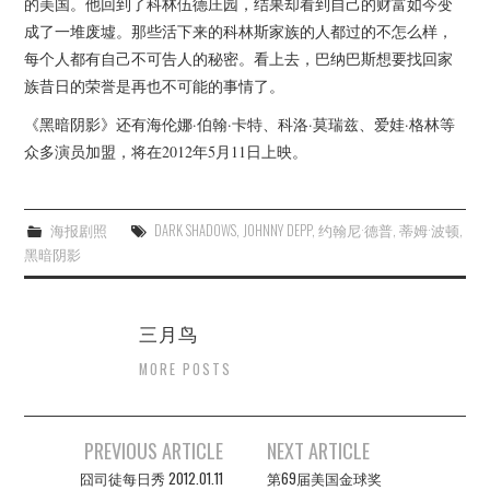
的美国。他回到了科林伍德庄园，结果却看到自己的财富如今变
成了一堆废墟。那些活下来的科林斯家族的人都过的不怎么样，
每个人都有自己不可告人的秘密。看上去，巴纳巴斯想要找回家
族昔日的荣誉是再也不可能的事情了。
《黑暗阴影》还有海伦娜·伯翰·卡特、科洛·莫瑞兹、爱娃·格林等
众多演员加盟，将在2012年5月11日上映。
海报剧照
DARK SHADOWS
,
JOHNNY DEPP
,
约翰尼·德普
,
蒂姆·波顿
,
黑暗阴影
三月鸟
MORE POSTS
Post
PREVIOUS ARTICLE
NEXT ARTICLE
navigation
囧司徒每日秀 2012.01.11
第69届美国金球奖