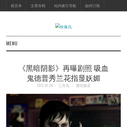
留言本
文章存档
站内索引导航
如何订阅
MENU
首页
《黑暗阴影》再曝剧照 吸血
映像快讯
鬼德普秀兰花指显妖媚
预告片
2012-01-20
三月鸟
撰写留言
海报剧照
脱口秀