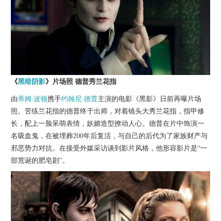
杂七杂八
美剧英剧
电影档期
推荐电影
《
黑暗阴影
》片场照 德普秀兰花指
由
蒂姆·波顿
携手
约翰尼·德普
主演的电影《黑影》日前再曝片场
照。苦练兰花指的德普终于出师，对着镜头大秀兰花指，指甲修
长，配上一脸呆萌表情，妖媚造型撩动人心。德普在片中饰演一
名吸血鬼，在被埋葬200年后复活，与自己的后代为了家族财产与
邪恶势力对抗。在接受外媒采访谈到影片风格，他形容影片是“一
部荒诞的肥皂剧”。