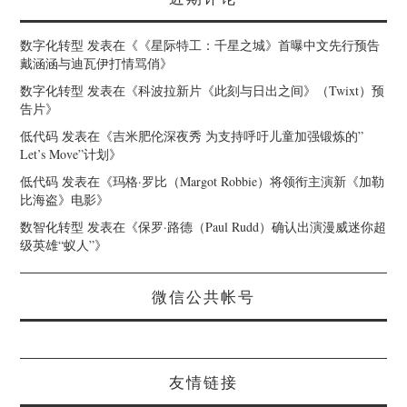
数字化转型
发表在《
《星际特工：千星之城》首曝中文先行预告
戴涵涵与迪瓦伊打情骂俏
》
数字化转型
发表在《
科波拉新片《此刻与日出之间》（Twixt）预
告片
》
低代码
发表在《
吉米肥伦深夜秀 为支持呼吁儿童加强锻炼的”
Let’s Move”计划
》
低代码
发表在《
玛格·罗比（Margot Robbie）将领衔主演新《加勒
比海盗》电影
》
数智化转型
发表在《
保罗·路德（Paul Rudd）确认出演漫威迷你超
级英雄“蚁人”
》
微信公共帐号
友情链接