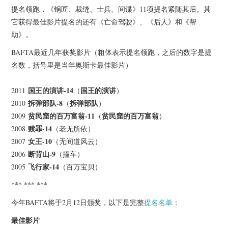
杂七杂八
提名领跑，《锅匠、裁缝、士兵、间谍》11项提名紧随其后。其
它获得最佳影片提名的还有《亡命驾驶》、《后人》和《帮
美剧英剧
助》。
BAFTA最近几年获奖影片（粗体表示提名领跑，之后的数字是提
电影档期
名数，括号里是当年奥斯卡最佳影片）
推荐电影
国王的演讲-14
国王的演讲
2011
（
）
拆弹部队-8
拆弹部队
2010
（
）
贫民窟的百万富翁-11
贫民窟的百万富翁
2009
（
）
赎罪-14
2008
（老无所依）
女王-10
2007
（无间道风云）
断背山-9
2006
（撞车）
飞行家-14
2005
（百万宝贝）
*** *** ***
今年BAFTA将于2月12日颁奖，以下是完整
提名名单
：
最佳影片