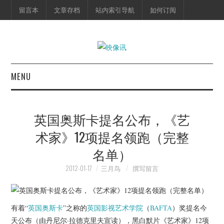
留言本
文章存档
站内索引导航
如何订阅
MENU
首页
英国奥斯卡提名公布，《艺
映像快讯
术家》12项提名领跑（完整
名单）
预告片
2012-01-17
三月鸟
撰写留言
海报剧照
脱口秀
有着“
英国奥斯卡
”之称的
英国影视艺术学院
（
BAFTA
）奖提名今
天公布（由丹尼尔·拉德克里夫宣读），黑白默片《艺术家》12项