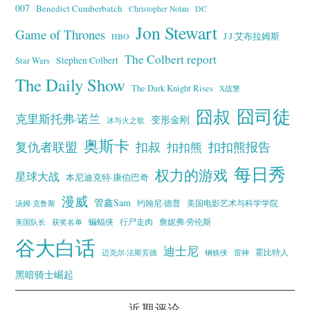
007
Benedict Cumberbatch
Christopher Nolan
DC
Jon Stewart
Game of Thrones
J·J·艾布拉姆斯
HBO
The Colbert report
Stephen Colbert
Star Wars
The Daily Show
The Dark Knight Rises
X战警
囧叔
囧司徒
克里斯托弗·诺兰
变形金刚
冰与火之歌
奥斯卡
复仇者联盟
扣叔
扣扣熊报告
扣扣熊
每日秀
权力的游戏
星球大战
本尼迪克特·康伯巴奇
漫威
管鑫Sam
汤姆·克鲁斯
约翰尼·德普
美国电影艺术与科学学院
蝙蝠侠
行尸走肉
美国队长
詹妮弗·劳伦斯
获奖名单
谷大白话
迪士尼
霍比特人
迈克尔·法斯宾德
钢铁侠
雷神
黑暗骑士崛起
近期评论