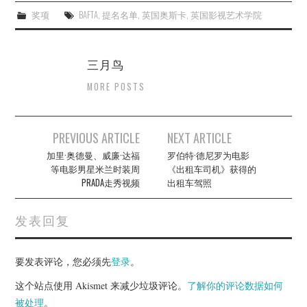
奖项
BAFTA
,
提名名单
,
英国奥斯卡
,
英国影视艺术学院
三月鸟
MORE POSTS
Post
PREVIOUS ARTICLE
NEXT ARTICLE
navigation
加里·奥德曼、威廉·达福
罗伯特·德尼罗为电影
等电影男星米兰时装周
《出租车司机》获得的
PRADA走秀视频
出租车驾照
发表回复
要发表评论，您必须先
登录
。
这个站点使用 Akismet 来减少垃圾评论。
了解你的评论数据如何
被处理
。