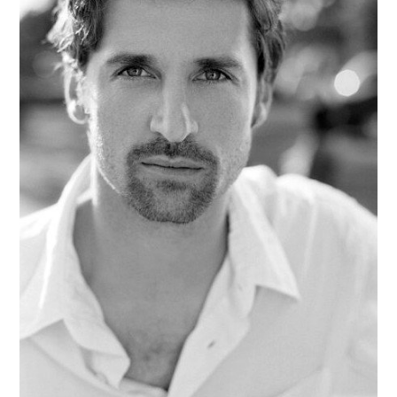
杂七杂八
美剧英剧
电影档期
推荐电影