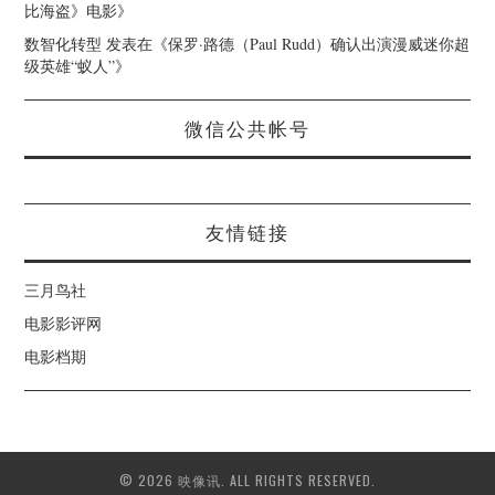
比海盗》电影
》
数智化转型
发表在《
保罗·路德（Paul Rudd）确认出演漫威迷你超
级英雄“蚁人”
》
微信公共帐号
友情链接
三月鸟社
电影影评网
电影档期
© 2026 映像讯. ALL RIGHTS RESERVED.