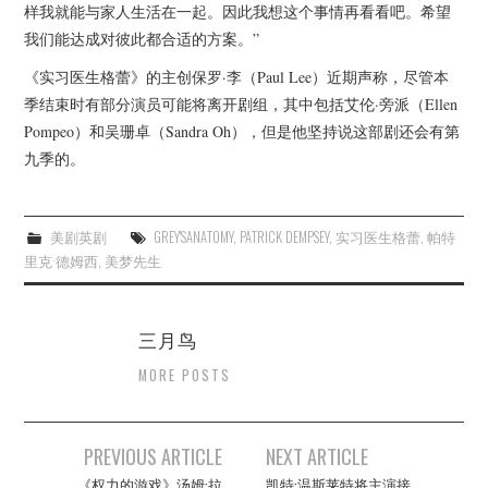
样我就能与家人生活在一起。因此我想这个事情再看看吧。希望
我们能达成对彼此都合适的方案。”
《实习医生格蕾》的主创保罗·李（Paul Lee）近期声称，尽管本
季结束时有部分演员可能将离开剧组，其中包括艾伦·旁派（Ellen
Pompeo）和吴珊卓（Sandra Oh），但是他坚持说这部剧还会有第
九季的。
美剧英剧
GREY'SANATOMY
,
PATRICK DEMPSEY
,
实习医生格蕾
,
帕特
里克·德姆西
,
美梦先生
三月鸟
MORE POSTS
Post
PREVIOUS ARTICLE
NEXT ARTICLE
navigation
《权力的游戏》汤姆·拉
凯特·温斯莱特将主演接