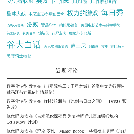
奥斯卡
复仇者联盟
扣叔
扣扣熊报告
扣扣熊
每日秀
权力的游戏
星球大战
本尼迪克特·康伯巴奇
漫威
管鑫Sam
汤姆·克鲁斯
约翰尼·德普
美国电影艺术与科学学院
蝙蝠侠
行尸走肉
美国队长
詹妮弗·劳伦斯
获奖名单
谷大白话
迪士尼
霍比特人
迈克尔·法斯宾德
钢铁侠
雷神
黑暗骑士崛起
近期评论
数字化转型
发表在《
《星际特工：千星之城》首曝中文先行预告
戴涵涵与迪瓦伊打情骂俏
》
数字化转型
发表在《
科波拉新片《此刻与日出之间》（Twixt）预
告片
》
低代码
发表在《
吉米肥伦深夜秀 为支持呼吁儿童加强锻炼的”
Let’s Move”计划
》
低代码
发表在《
玛格·罗比（Margot Robbie）将领衔主演新《加勒