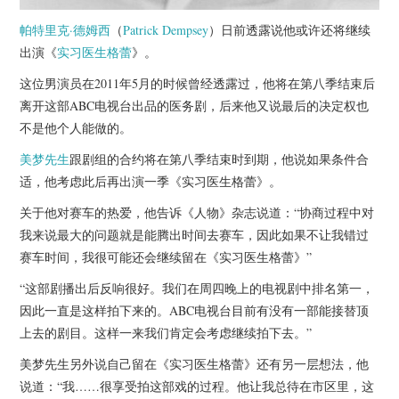
帕特里克·德姆西
（
Patrick Dempsey
）日前透露说他或许还将继续
出演《
实习医生格蕾
》。
这位男演员在2011年5月的时候曾经透露过，他将在第八季结束后
离开这部ABC电视台出品的医务剧，后来他又说最后的决定权也
不是他个人能做的。
美梦先生
跟剧组的合约将在第八季结束时到期，他说如果条件合
适，他考虑此后再出演一季《实习医生格蕾》。
关于他对赛车的热爱，他告诉《人物》杂志说道：“协商过程中对
我来说最大的问题就是能腾出时间去赛车，因此如果不让我错过
赛车时间，我很可能还会继续留在《实习医生格蕾》”
“这部剧播出后反响很好。我们在周四晚上的电视剧中排名第一，
因此一直是这样拍下来的。ABC电视台目前有没有一部能接替顶
上去的剧目。这样一来我们肯定会考虑继续拍下去。”
美梦先生另外说自己留在《实习医生格蕾》还有另一层想法，他
说道：“我……很享受拍这部戏的过程。他让我总待在市区里，这