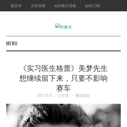
留言本
文章存档
站内索引导航
如何订阅
MENU
首页
《实习医生格蕾》美梦先生
映像快讯
想继续留下来，只要不影响
赛车
预告片
2012-01-15
三月鸟
撰写留言
海报剧照
脱口秀