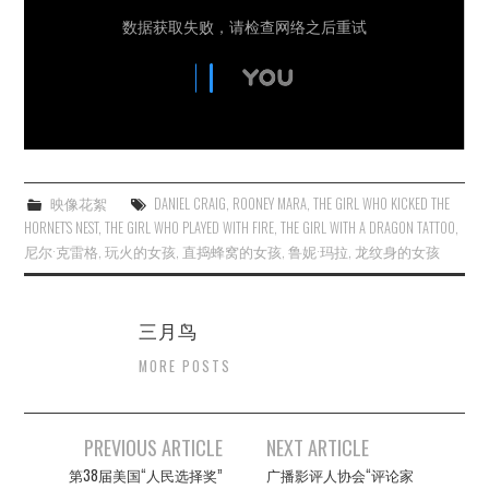
映像花絮
DANIEL CRAIG
,
ROONEY MARA
,
THE GIRL WHO KICKED THE
HORNET’S NEST
,
THE GIRL WHO PLAYED WITH FIRE
,
THE GIRL WITH A DRAGON TATTOO
,
尼尔·克雷格
,
玩火的女孩
,
直捣蜂窝的女孩
,
鲁妮·玛拉
,
龙纹身的女孩
三月鸟
MORE POSTS
Post
PREVIOUS ARTICLE
NEXT ARTICLE
navigation
第38届美国“人民选择奖”
广播影评人协会“评论家