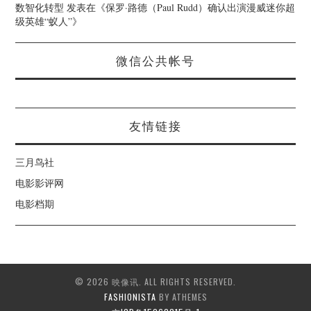
数智化转型
发表在《
保罗·路德（Paul Rudd）确认出演漫威迷你超
级英雄“蚁人”
》
微信公共帐号
友情链接
三月鸟社
电影影评网
电影档期
© 2026 映像讯. ALL RIGHTS RESERVED.
FASHIONISTA
BY ATHEMES