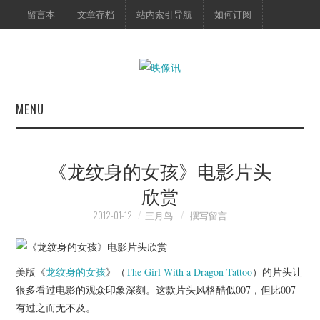
留言本
文章存档
站内索引导航
如何订阅
MENU
首页
《龙纹身的女孩》电影片头
映像快讯
欣赏
预告片
2012-01-12
三月鸟
撰写留言
海报剧照
美版《
龙纹身的女孩
》（
The Girl With a Dragon Tattoo
）的片头让
脱口秀
很多看过电影的观众印象深刻。这款片头风格酷似007，但比007
有过之而无不及。