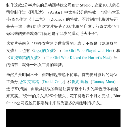
杂七杂八
制作这款2分半片头的是动画特效公司Blur Studio，这家100人的公
司曾制作过《阿凡达》（Avatar）中太空部分的特效，也曾与大卫
美剧英剧
·芬奇合作过《十二宫》（Zodiac）的特效。不过制作电影片头还
是头一遭，他们坦言这支片头受了007电影的启发，芬奇要求他们
电影档期
做出来的效果就像“邦德还是个22岁的躁动毛头小子”。
这支片头融入了很多女主角身世背景的元素，不仅是《龙纹身的
推荐电影
女孩》，也有《
玩火的女孩
》（
The Girl Who Played with Fire
）和
《
直捣蜂窝的女孩
》（
The Girl Who Kicked the Hornet’s Nest
）里
的情节。就像一出女主角的噩梦。
虽然片头时间不长，但制作起来也不简单。首先要对影片的两位
主角丹
尼尔·克雷格
（
Daniel Craig
）和
鲁妮·玛拉
（
Rooney Mara
）
进行3D扫描，而最具挑战的则是让贯穿整个片头的黑色液体看起
来真实。2分半的片头共252个镜头，花了将近四个月才完成，Blur
Studio公司说他们很期待未来能为更多的电影制作片头。