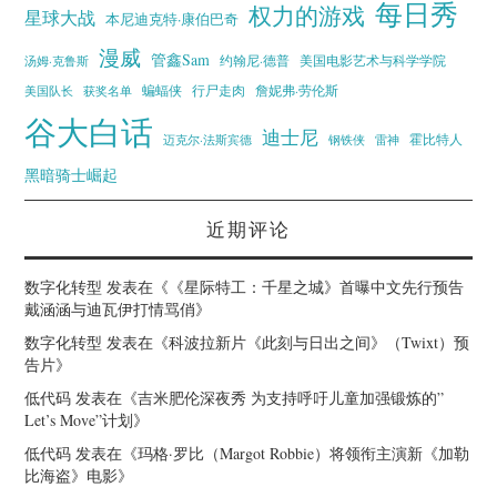
每日秀
权力的游戏
星球大战
本尼迪克特·康伯巴奇
漫威
管鑫Sam
汤姆·克鲁斯
约翰尼·德普
美国电影艺术与科学学院
蝙蝠侠
行尸走肉
美国队长
詹妮弗·劳伦斯
获奖名单
谷大白话
迪士尼
霍比特人
迈克尔·法斯宾德
钢铁侠
雷神
黑暗骑士崛起
近期评论
数字化转型
发表在《
《星际特工：千星之城》首曝中文先行预告
戴涵涵与迪瓦伊打情骂俏
》
数字化转型
发表在《
科波拉新片《此刻与日出之间》（Twixt）预
告片
》
低代码
发表在《
吉米肥伦深夜秀 为支持呼吁儿童加强锻炼的”
Let’s Move”计划
》
低代码
发表在《
玛格·罗比（Margot Robbie）将领衔主演新《加勒
比海盗》电影
》