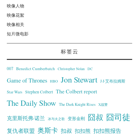
映像人物
映像花絮
映像相关
短片微电影
标签云
007
Benedict Cumberbatch
Christopher Nolan
DC
Jon Stewart
Game of Thrones
J·J·艾布拉姆斯
HBO
The Colbert report
Stephen Colbert
Star Wars
The Daily Show
The Dark Knight Rises
X战警
囧叔
囧司徒
克里斯托弗·诺兰
变形金刚
冰与火之歌
奥斯卡
复仇者联盟
扣叔
扣扣熊报告
扣扣熊