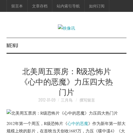
留言本
文章存档
站内索引导航
如何订阅
MENU
首页
北美周五票房：R级恐怖片
映像快讯
《心中的恶魔》力压四大热
门片
预告片
2012-01-09
三月鸟
撰写留言
海报剧照
脱口秀
2012年第一个周五，R级恐怖片《
心中的恶魔
》作为新年第一部大
规模上映的影片，在首映当天创收1685万，力压《碟中谍4》《大