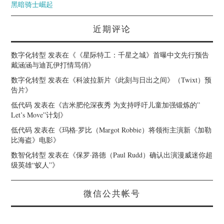
黑暗骑士崛起
近期评论
数字化转型
发表在《
《星际特工：千星之城》首曝中文先行预告
戴涵涵与迪瓦伊打情骂俏
》
数字化转型
发表在《
科波拉新片《此刻与日出之间》（Twixt）预
告片
》
低代码
发表在《
吉米肥伦深夜秀 为支持呼吁儿童加强锻炼的”
Let’s Move”计划
》
低代码
发表在《
玛格·罗比（Margot Robbie）将领衔主演新《加勒
比海盗》电影
》
数智化转型
发表在《
保罗·路德（Paul Rudd）确认出演漫威迷你超
级英雄“蚁人”
》
微信公共帐号