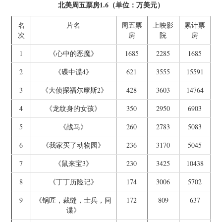
北美周五票房1.6（单位：万美元）
名
片名
周五票
上映影
累计票
次
房
院
房
1
《心中的恶魔》
1685
2285
1685
2
《碟中谍4》
621
3555
15591
3
《大侦探福尔摩斯2》
428
3603
14764
4
《龙纹身的女孩》
350
2950
6903
5
《战马》
260
2783
5083
6
《我家买了动物园》
236
3170
5045
7
《鼠来宝3》
230
3425
10438
8
《丁丁历险记》
174
3006
5702
9
《锅匠，裁缝，士兵，间
172
809
637
谍》