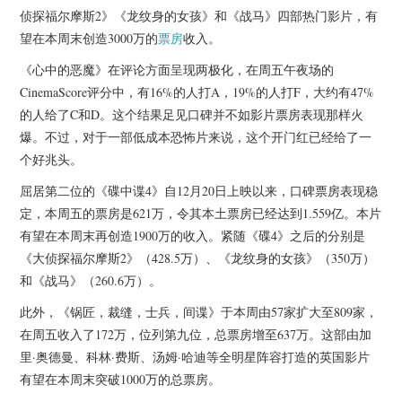
杂七杂八
侦探福尔摩斯2》《龙纹身的女孩》和《战马》四部热门影片，有
望在本周末创造3000万的
票房
收入。
美剧英剧
《心中的恶魔》在评论方面呈现两极化，在周五午夜场的
CinemaScore评分中，有16%的人打A，19%的人打F，大约有47%
电影档期
的人给了C和D。这个结果足见口碑并不如影片票房表现那样火
爆。不过，对于一部低成本恐怖片来说，这个开门红已经给了一
推荐电影
个好兆头。
屈居第二位的《碟中谍4》自12月20日上映以来，口碑票房表现稳
定，本周五的票房是621万，令其本土票房已经达到1.559亿。本片
有望在本周末再创造1900万的收入。紧随《碟4》之后的分别是
《大侦探福尔摩斯2》（428.5万）、《龙纹身的女孩》（350万）
和《战马》（260.6万）。
此外，《锅匠，裁缝，士兵，间谍》于本周由57家扩大至809家，
在周五收入了172万，位列第九位，总票房增至637万。这部由加
里·奥德曼、科林·费斯、汤姆·哈迪等全明星阵容打造的英国影片
有望在本周末突破1000万的总票房。