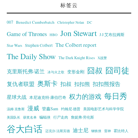
标签云
007
Benedict Cumberbatch
Christopher Nolan
DC
Jon Stewart
Game of Thrones
J·J·艾布拉姆斯
HBO
The Colbert report
Stephen Colbert
Star Wars
The Daily Show
The Dark Knight Rises
X战警
囧叔
囧司徒
克里斯托弗·诺兰
变形金刚
冰与火之歌
奥斯卡
复仇者联盟
扣叔
扣扣熊报告
扣扣熊
每日秀
权力的游戏
星球大战
本尼迪克特·康伯巴奇
漫威
管鑫Sam
汤姆·克鲁斯
约翰尼·德普
美国电影艺术与科学学院
蝙蝠侠
行尸走肉
美国队长
詹妮弗·劳伦斯
获奖名单
谷大白话
迪士尼
霍比特人
迈克尔·法斯宾德
钢铁侠
雷神