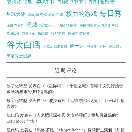
奥斯卡
复仇者联盟
扣叔
扣扣熊报告
扣扣熊
每日秀
权力的游戏
星球大战
本尼迪克特·康伯巴奇
漫威
管鑫Sam
汤姆·克鲁斯
约翰尼·德普
美国电影艺术与科学学院
蝙蝠侠
行尸走肉
美国队长
詹妮弗·劳伦斯
获奖名单
谷大白话
迪士尼
霍比特人
迈克尔·法斯宾德
钢铁侠
雷神
黑暗骑士崛起
近期评论
数字化转型
发表在《
《星际特工：千星之城》首曝中文先行预告
戴涵涵与迪瓦伊打情骂俏
》
数字化转型
发表在《
科波拉新片《此刻与日出之间》（Twixt）预
告片
》
低代码
发表在《
吉米肥伦深夜秀 为支持呼吁儿童加强锻炼的”
Let’s Move”计划
》
低代码
发表在《
玛格·罗比（Margot Robbie）将领衔主演新《加勒