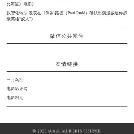
比海盗》电影
》
数智化转型
发表在《
保罗·路德（Paul Rudd）确认出演漫威迷你超
级英雄“蚁人”
》
微信公共帐号
友情链接
三月鸟社
电影影评网
电影档期
© 2026 映像讯. ALL RIGHTS RESERVED.