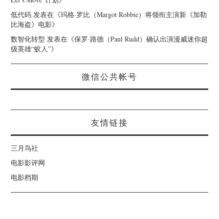
低代码
发表在《
玛格·罗比（Margot Robbie）将领衔主演新《加勒
比海盗》电影
》
数智化转型
发表在《
保罗·路德（Paul Rudd）确认出演漫威迷你超
级英雄“蚁人”
》
微信公共帐号
友情链接
三月鸟社
电影影评网
电影档期