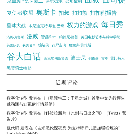
克里斯托弗·诺兰
变形金刚
冰与火之歌
奥斯卡
复仇者联盟
扣叔
扣扣熊报告
扣扣熊
每日秀
权力的游戏
星球大战
本尼迪克特·康伯巴奇
漫威
管鑫Sam
汤姆·克鲁斯
约翰尼·德普
美国电影艺术与科学学院
蝙蝠侠
行尸走肉
美国队长
詹妮弗·劳伦斯
获奖名单
谷大白话
迪士尼
霍比特人
迈克尔·法斯宾德
钢铁侠
雷神
黑暗骑士崛起
近期评论
数字化转型
发表在《
《星际特工：千星之城》首曝中文先行预告
戴涵涵与迪瓦伊打情骂俏
》
数字化转型
发表在《
科波拉新片《此刻与日出之间》（Twixt）预
告片
》
低代码
发表在《
吉米肥伦深夜秀 为支持呼吁儿童加强锻炼的”
Let’s Move”计划
》