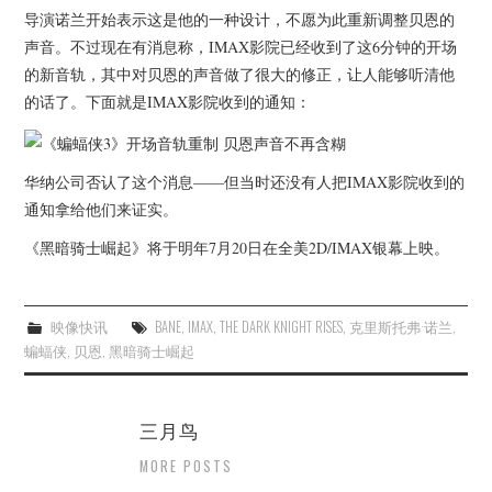
杂七杂八
导演诺兰开始表示这是他的一种设计，不愿为此重新调整贝恩的
声音。不过现在有消息称，IMAX影院已经收到了这6分钟的开场
美剧英剧
的新音轨，其中对贝恩的声音做了很大的修正，让人能够听清他
的话了。下面就是IMAX影院收到的通知：
电影档期
推荐电影
华纳公司否认了这个消息——但当时还没有人把IMAX影院收到的
通知拿给他们来证实。
《黑暗骑士崛起》将于明年7月20日在全美2D/IMAX银幕上映。
映像快讯
BANE
,
IMAX
,
THE DARK KNIGHT RISES
,
克里斯托弗·诺兰
,
蝙蝠侠
,
贝恩
,
黑暗骑士崛起
三月鸟
MORE POSTS