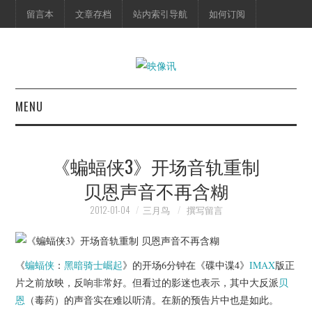
留言本
文章存档
站内索引导航
如何订阅
MENU
首页
《蝙蝠侠3》开场音轨重制
映像快讯
贝恩声音不再含糊
预告片
2012-01-04
三月鸟
撰写留言
海报剧照
《
蝙蝠侠
：
黑暗骑士崛起
》的开场6分钟在《碟中谍4》
IMAX
版正
脱口秀
片之前放映，反响非常好。但看过的影迷也表示，其中大反派
贝
恩
（毒药）的声音实在难以听清。在新的预告片中也是如此。