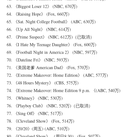
63. 《Biggest Loser 12》 (NBC, 670万)
64. 《Raising Hope》 (Fox, 660万)
65. 《Sat. Night College Football》 (ABC, 630万)
66. 《Up All Night》 (NBC, 614万)
67. 《Prime Suspect》 (NBC, 612万)（已取消）
68. 《I Hate My Teenage Daughter》 (Fox, 600万)
69. 《Football Night in America 2》 (NBC, 597万)
70. 《Dateline Fri》 (NBC, 593万)
71. 《美国老爹 American Dad》 (Fox, 570万)
72. 《Extreme Makeover: Home Edition》 (ABC, 577万)
73. 《48 Hours Mystery》 (CBS, 575万)
74. 《Extreme Makeover: Home Edition 9 p.m. 《(ABC, 540万)
75. 《Whitney》 (NBC, 530万)
76. 《Playboy Club》 (NBC, 520万)（已取消）
77. 《Sing Off》 (NBC, 517万)
78. 《Cleveland Show》 (Fox, 514万)
79. 《20/20》(周五) (ABC, 510万)
80. 《Cleveland Show》 （周日8:30） (Fox, 507万)