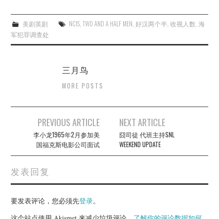
美剧英剧
NCIS
,
TWO AND A HALF MEN
,
好汉两个半
,
收视人数
,
海
军犯罪调查处
三月鸟
MORE POSTS
Post
PREVIOUS ARTICLE
NEXT ARTICLE
navigation
李小龙1965年2月参加美
囧司徒 代班主持SNL
国福克斯电影公司面试
WEEKEND UPDATE
发表回复
要发表评论，您必须先
登录
。
这个站点使用 Akismet 来减少垃圾评论。
了解你的评论数据如何