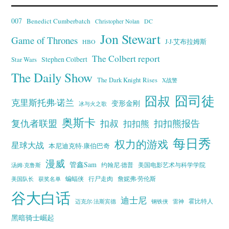
007
Benedict Cumberbatch
Christopher Nolan
DC
Jon Stewart
Game of Thrones
J·J·艾布拉姆斯
HBO
The Colbert report
Stephen Colbert
Star Wars
The Daily Show
The Dark Knight Rises
X战警
囧叔
囧司徒
克里斯托弗·诺兰
变形金刚
冰与火之歌
奥斯卡
复仇者联盟
扣叔
扣扣熊报告
扣扣熊
每日秀
权力的游戏
星球大战
本尼迪克特·康伯巴奇
漫威
管鑫Sam
汤姆·克鲁斯
约翰尼·德普
美国电影艺术与科学学院
蝙蝠侠
行尸走肉
美国队长
詹妮弗·劳伦斯
获奖名单
谷大白话
迪士尼
霍比特人
迈克尔·法斯宾德
钢铁侠
雷神
黑暗骑士崛起