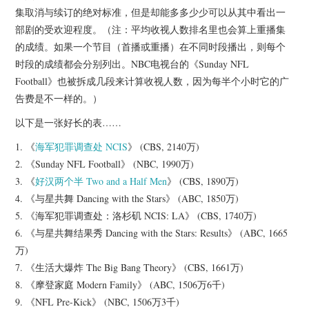
杂七杂八
集取消与续订的绝对标准，但是却能多多少少可以从其中看出一
部剧的受欢迎程度。（注：平均收视人数排名里也会算上重播集
美剧英剧
的成绩。如果一个节目（首播或重播）在不同时段播出，则每个
时段的成绩都会分别列出。NBC电视台的《Sunday NFL
电影档期
Football》也被拆成几段来计算收视人数，因为每半个小时它的广
告费是不一样的。）
推荐电影
以下是一张好长的表……
1. 《
海军犯罪调查处
NCIS
》 (CBS, 2140万)
2. 《Sunday NFL Football》 (NBC, 1990万)
3. 《
好汉两个半
Two and a Half Men
》 (CBS, 1890万)
4. 《与星共舞 Dancing with the Stars》 (ABC, 1850万)
5. 《海军犯罪调查处：洛杉矶 NCIS: LA》 (CBS, 1740万)
6. 《与星共舞结果秀 Dancing with the Stars: Results》 (ABC, 1665
万)
7. 《生活大爆炸 The Big Bang Theory》 (CBS, 1661万)
8. 《摩登家庭 Modern Family》 (ABC, 1506万6千)
9. 《NFL Pre-Kick》 (NBC, 1506万3千)