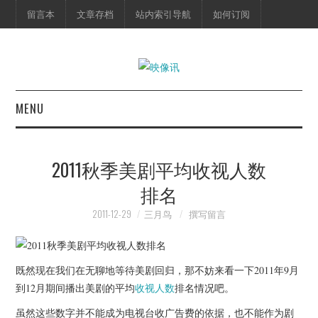
留言本
文章存档
站内索引导航
如何订阅
MENU
首页
2011秋季美剧平均收视人数
映像快讯
排名
预告片
2011-12-29
三月鸟
撰写留言
海报剧照
既然现在我们在无聊地等待美剧回归，那不妨来看一下2011年9月
脱口秀
到12月期间播出美剧的平均
收视人数
排名情况吧。
虽然这些数字并不能成为电视台收广告费的依据，也不能作为剧