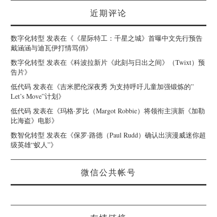
近期评论
数字化转型
发表在《
《星际特工：千星之城》首曝中文先行预告
戴涵涵与迪瓦伊打情骂俏
》
数字化转型
发表在《
科波拉新片《此刻与日出之间》（Twixt）预
告片
》
低代码
发表在《
吉米肥伦深夜秀 为支持呼吁儿童加强锻炼的”
Let’s Move”计划
》
低代码
发表在《
玛格·罗比（Margot Robbie）将领衔主演新《加勒
比海盗》电影
》
数智化转型
发表在《
保罗·路德（Paul Rudd）确认出演漫威迷你超
级英雄“蚁人”
》
微信公共帐号