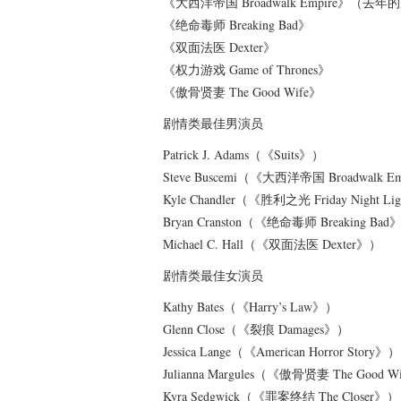
《大西洋帝国 Broadwalk Empire》（去
《绝命毒师 Breaking Bad》
《双面法医 Dexter》
《权力游戏 Game of Thrones》
《傲骨贤妻 The Good Wife》
剧情类最佳男演员
Patrick J. Adams（《Suits》）
Steve Buscemi（《大西洋帝国 Broadwal
Kyle Chandler（《胜利之光 Friday Night Li
Bryan Cranston（《绝命毒师 Breaking Bad
Michael C. Hall（《双面法医 Dexter》）
剧情类最佳女演员
Kathy Bates（《Harry’s Law》）
Glenn Close（《裂痕 Damages》）
Jessica Lange（《American Horror Story》）
Julianna Margules（《傲骨贤妻 The Go
Kyra Sedgwick（《罪案终结 The Closer》）