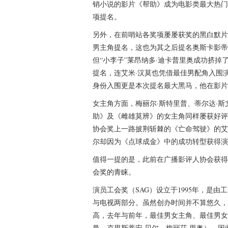
销小说的影片《帮助》成为电影类最大热门
项提名。
另外，在前哨站各奖项屡屡获奖的黑白默片
男主角提名，这也为其之后提名奥斯卡影帝
但“小李子”莱昂纳多·迪卡普里奥成功挤掉
提名，连艾米·汉莫也凭借最佳男配角入围
身份入围更是本次提名最大黑马，他在影片
女主角方面，梅丽尔·斯特里普、蒂尔达·
助》及《雌雄莫辨》的女主角同样屡获好评
协会奖上一路披荆斩棘的《亡命驾驶》的艾
尔却因为《点球成金》中的成功转型获得演
值得一提的是，此前在广播影评人协会获得
会奖的青睐。
演员工会奖（SAG）设立于1995年，是
与电视两部分。虽然创办时间并不算悠久，
高，去年与前年，最佳男女主角、最佳男女
曼、克里斯蒂安·贝尔、梅丽莎·里奥）。