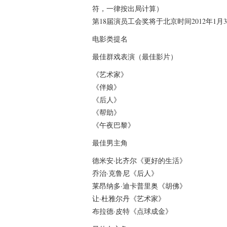
符，一律按出局计算）
第18届演员工会奖将于北京时间2012年1月
电影类提名
最佳群戏表演（最佳影片）
《艺术家》
《伴娘》
《后人》
《帮助》
《午夜巴黎》
最佳男主角
德米安·比齐尔《更好的生活》
乔治·克鲁尼《后人》
莱昂纳多·迪卡普里奥《胡佛》
让·杜雅尔丹《艺术家》
布拉德·皮特《点球成金》