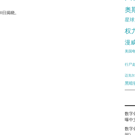
奥
30日揭晓。
星球
权
漫
美国
行尸
迈克尔
黑暗
数字
曝中
数字
间》（