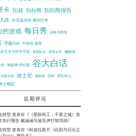
斯卡
扣叔
扣扣熊报告
扣扣熊
大战
本尼迪克特·康伯巴奇
每日秀
力的游戏
汤姆·克鲁斯
威
管鑫Sam
约翰尼·德普
蝙蝠侠
电影艺术与科学学院
美国队长
获奖名单
谷大白话
走肉
詹妮弗·劳伦斯
迪士尼
霍比特人
·法斯宾德
钢铁侠
雷神
骑士崛起
近期评论
化转型
发表在《
《星际特工：千星之城》首
文先行预告 戴涵涵与迪瓦伊打情骂俏
》
化转型
发表在《
科波拉新片《此刻与日出之
Twixt）预告片
》