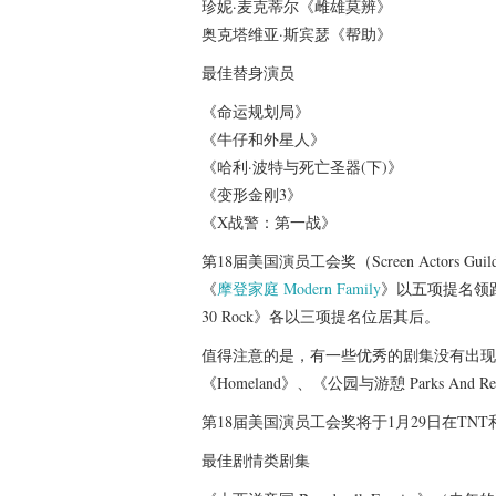
珍妮·麦克蒂尔《雌雄莫辨》
奥克塔维亚·斯宾瑟《帮助》
最佳替身演员
《命运规划局》
《牛仔和外星人》
《哈利·波特与死亡圣器(下)》
《变形金刚3》
《X战警：第一战》
第18届美国演员工会奖（Screen Actors
《
摩登家庭
Modern Family
》以五项提名领跑
30 Rock》各以三项提名位居其后。
值得注意的是，有一些优秀的剧集没有出现在提名中
《Homeland》、《公园与游憩 Parks And R
第18届美国演员工会奖将于1月29日在TN
最佳剧情类剧集