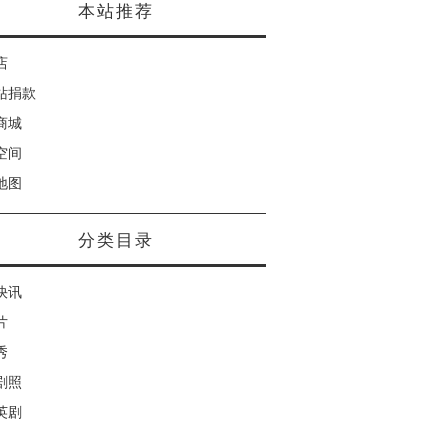
本站推荐
店
站捐款
商城
空间
地图
分类目录
快讯
片
秀
剧照
英剧