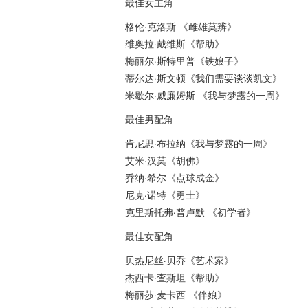
最佳女主角
格伦·克洛斯 《雌雄莫辨》
维奥拉·戴维斯《帮助》
梅丽尔·斯特里普《铁娘子》
蒂尔达·斯文顿《我们需要谈谈凯文》
米歇尔·威廉姆斯 《我与梦露的一周》
最佳男配角
肯尼思·布拉纳《我与梦露的一周》
艾米·汉莫《胡佛》
乔纳·希尔《点球成金》
尼克·诺特《勇士》
克里斯托弗·普卢默 《初学者》
最佳女配角
贝热尼丝·贝乔《艺术家》
杰西卡·查斯坦《帮助》
梅丽莎·麦卡西 《伴娘》