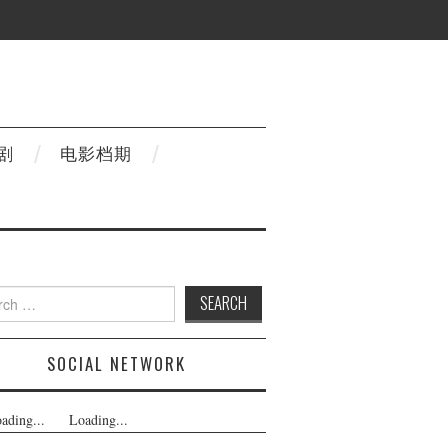
剧
电影档期
h
SOCIAL NETWORK
ading...
Loading...