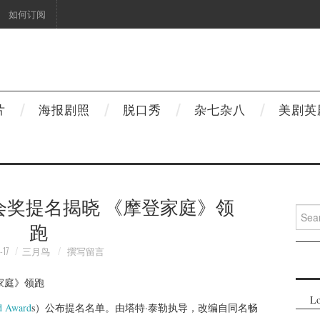
如何订阅
片
海报剧照
脱口秀
杂七杂八
美剧英
会奖提名揭晓 《摩登家庭》领
Searc
跑
for:
-17
三月鸟
撰写留言
Lo
ld Award
s）公布提名名单。由塔特·泰勒执导，改编自同名畅