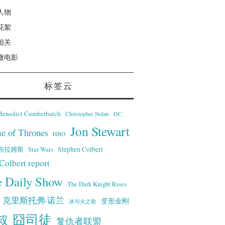
人物
花絮
相关
微电影
标签云
Benedict Cumberbatch
Christopher Nolan
DC
Jon Stewart
e of Thrones
HBO
·艾布拉姆斯
Stephen Colbert
Star Wars
Colbert report
e Daily Show
The Dark Knight Rises
克里斯托弗·诺兰
变形金刚
冰与火之歌
叔
囧司徒
复仇者联盟