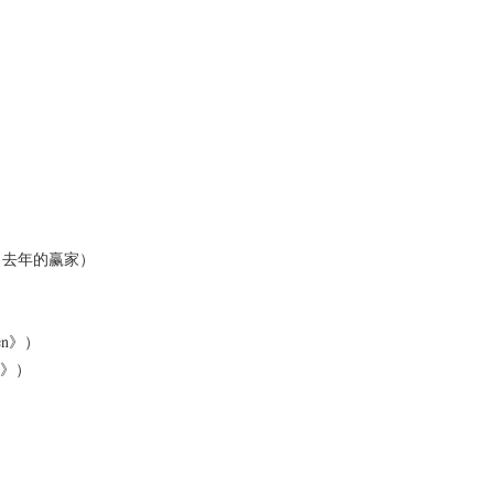
）
》）（去年的赢家）
Men》）
ly》）
）