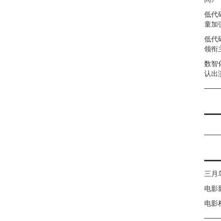
低代
童加强
低代
领衔
数智
认出
三月
电影
电影