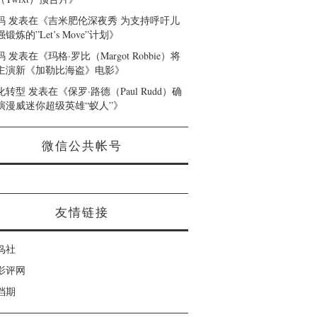
码
发表在《
吉米肥伦深夜秀 为支持呼吁儿
锻炼的”Let’s Move”计划
》
码
发表在《
玛格·罗比（Margot Robbie）将
主演新《加勒比海盗》电影
》
化转型
发表在《
保罗·路德（Paul Rudd）确
演漫威迷你超级英雄“蚁人”
》
微信公共帐号
友情链接
鸟社
影评网
档期