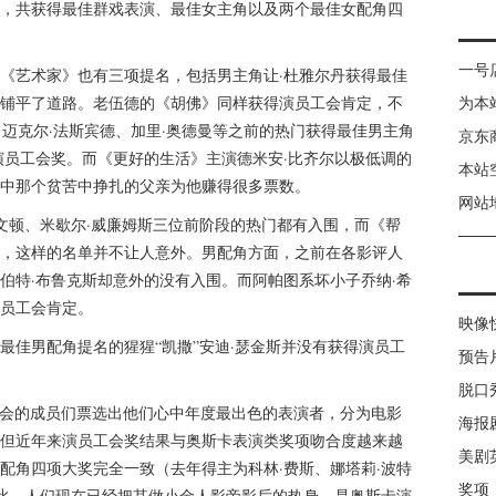
，共获得最佳群戏表演、最佳女主角以及两个最佳女配角四
一号
《艺术家》也有三项提名，包括男主角让·杜雅尔丹获得最佳
铺平了道路。老伍德的《胡佛》同样获得演员工会肯定，不
为本
了迈克尔·法斯宾德、加里·奥德曼等之前的热门获得最佳男主角
京东
演员工会奖。而《更好的生活》主演德米安·比齐尔以极低调的
本站
中那个贫苦中挣扎的父亲为他赚得很多票数。
网站
斯文顿、米歇尔·威廉姆斯三位前阶段的热门都有入围，而《帮
，这样的名单并不让人意外。男配角方面，之前在各影评人
伯特·布鲁克斯却意外的没有入围。而阿帕图系坏小子乔纳·希
员工会肯定。
映像
最佳男配角提名的猩猩“凯撒”安迪·瑟金斯并没有获得演员工
预告
脱口
由工会的成员们票选出他们心中年度最出色的表演者，分为电影
海报
但近年来演员工会奖结果与奥斯卡表演类奖项吻合度越来越
美剧
配角四项大奖完全一致（去年得主为科林·费斯、娜塔莉·波特
奖项
因此，人们现在已经把其做小金人影帝影后的热身，是奥斯卡演