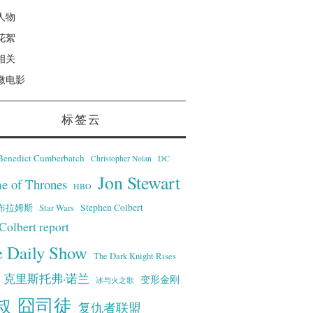
人物
花絮
相关
微电影
标签云
Benedict Cumberbatch
Christopher Nolan
DC
Jon Stewart
e of Thrones
HBO
·艾布拉姆斯
Stephen Colbert
Star Wars
Colbert report
e Daily Show
The Dark Knight Rises
克里斯托弗·诺兰
变形金刚
冰与火之歌
叔
囧司徒
复仇者联盟