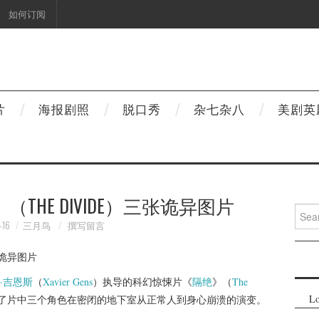
如何订阅
片
海报剧照
脱口秀
杂七杂八
美剧英
THE DIVIDE）三张诡异图片
Searc
for:
-16
三月鸟
撰写留言
·吉恩斯
（
Xavier Gens
）执导的科幻惊悚片《
隔绝
》（
The
Lo
了片中三个角色在密闭的地下室从正常人到身心崩溃的演变。