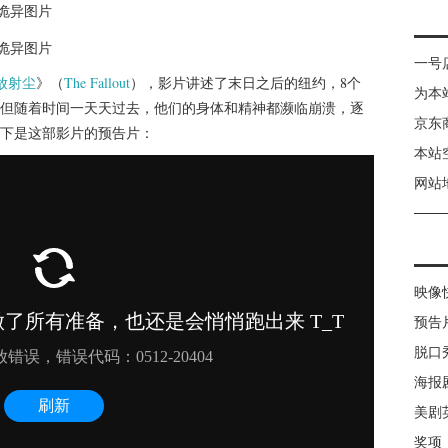
一号
放射尘
》（
The Fallout
），影片讲述了末日之后的纽约，8个
为本
但随着时间一天天过去，他们的身体和精神都濒临崩溃，逐
京东
下是这部影片的预告片：
本站
网站
映像
预告
脱口
海报
美剧
奖项