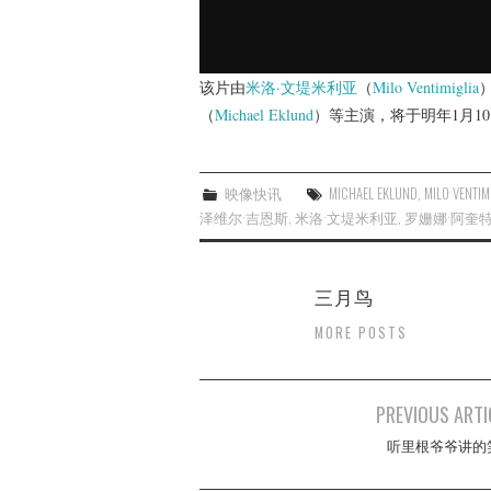
该片由
米洛·文堤米利亚
（
Milo Ventimiglia
（
Michael Eklund
）等主演，将于明年1月1
映像快讯
MICHAEL EKLUND
,
MILO VENTIM
泽维尔·吉恩斯
,
米洛·文堤米利亚
,
罗姗娜·阿奎
三月鸟
MORE POSTS
Post
PREVIOUS ARTI
navigation
听里根爷爷讲的