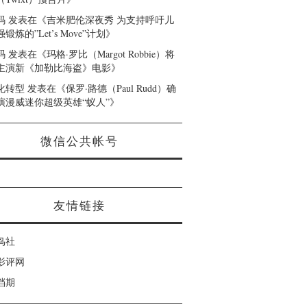
码
发表在《
吉米肥伦深夜秀 为支持呼吁儿
锻炼的”Let’s Move”计划
》
码
发表在《
玛格·罗比（Margot Robbie）将
主演新《加勒比海盗》电影
》
化转型
发表在《
保罗·路德（Paul Rudd）确
演漫威迷你超级英雄“蚁人”
》
微信公共帐号
友情链接
鸟社
影评网
档期