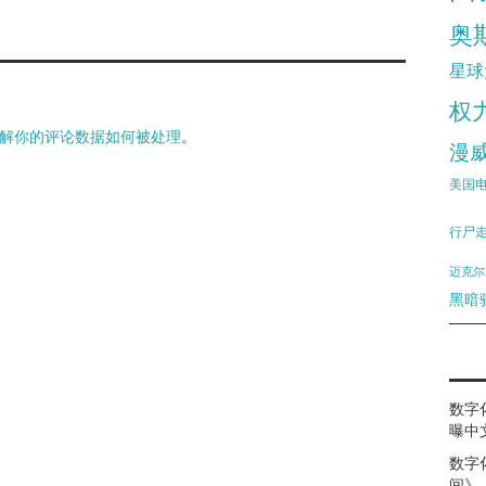
奥
星球
权
解你的评论数据如何被处理
。
漫
美国
行尸
迈克尔
黑暗
数字
曝中
数字
间》（