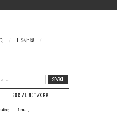
剧
电影档期
h
SOCIAL NETWORK
ading...
Loading...