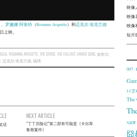
映像
映像
）、
罗姗娜·阿奎特
（
Rosanna Arquette
）和
迈克尔·埃克兰德
映像
0日上映。
短片
IGLIA
,
ROSANNA ARQUETTE
,
THE DIVIDE
,
THE FALLOUT
,
XAVIER GENS
,
放射尘
,
特
,
迈克尔·埃克兰德
,
隔绝
007
Gam
J·J
The 
Th
CLE
NEXT ARTICLE
X战警
“丁丁历险记”第二部有可能是《卡尔库
笑话
鲁斯案件》
囧