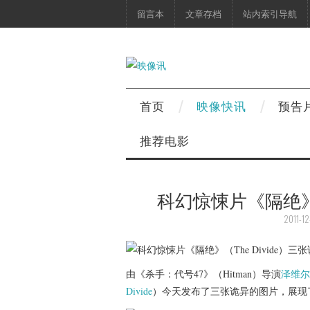
留言本
文章存档
站内索引导航
首页
映像快讯
预告
推荐电影
科幻惊悚片《隔绝》（
2011-12
由《杀手：代号47》（Hitman）导演
泽维尔
Divide
）今天发布了三张诡异的图片，展现