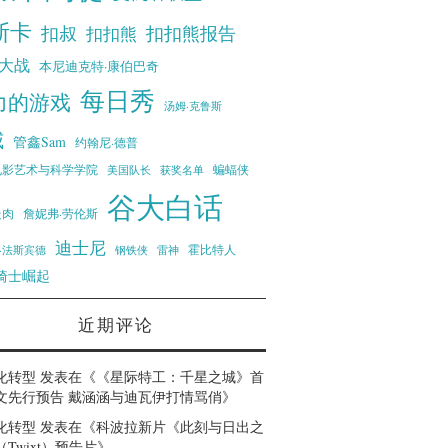
斯卡
扣叔
扣扣熊报告
扣扣熊
大战
本尼迪克特·康伯巴奇
每日秀
力的游戏
汤姆·克鲁斯
威
管鑫Sam
约翰尼·德普
蝙蝠侠
电影艺术与科学学院
美国队长
获奖名单
谷大白话
走肉
詹妮弗·劳伦斯
迪士尼
霍比特人
·法斯宾德
钢铁侠
雷神
骑士崛起
近期评论
化转型
发表在《
《星际特工：千星之城》首
文先行预告 戴涵涵与迪瓦伊打情骂俏
》
化转型
发表在《
科波拉新片《此刻与日出之
Twixt）预告片
》