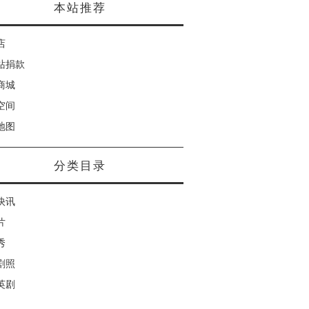
本站推荐
店
站捐款
商城
空间
地图
分类目录
快讯
片
秀
剧照
英剧