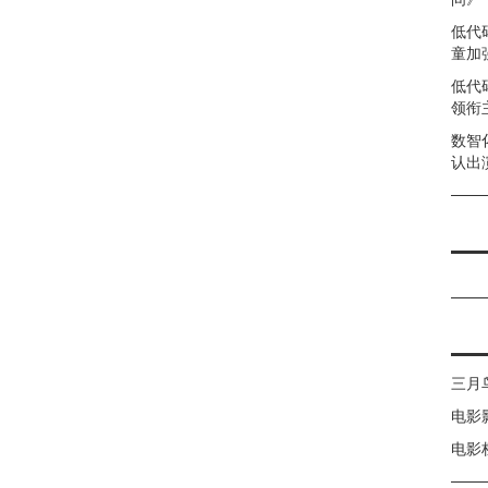
低代
童加强
低代
领衔
数智
认出
三月
电影
电影