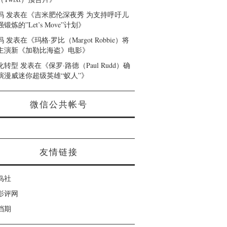
码
发表在《
吉米肥伦深夜秀 为支持呼吁儿
锻炼的”Let’s Move”计划
》
码
发表在《
玛格·罗比（Margot Robbie）将
主演新《加勒比海盗》电影
》
化转型
发表在《
保罗·路德（Paul Rudd）确
演漫威迷你超级英雄“蚁人”
》
微信公共帐号
友情链接
鸟社
影评网
档期