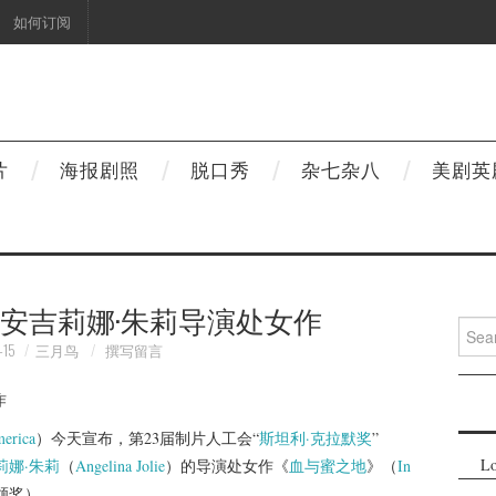
如何订阅
片
海报剧照
脱口秀
杂七杂八
美剧英
安吉莉娜·朱莉导演处女作
Searc
for:
-15
三月鸟
撰写留言
merica
）今天宣布，第23届制片人工会“
斯坦利·克拉默奖
”
Lo
莉娜·朱莉
（
Angelina Jolie
）的导演处女作《
血与蜜之地
》（
In
颁奖）