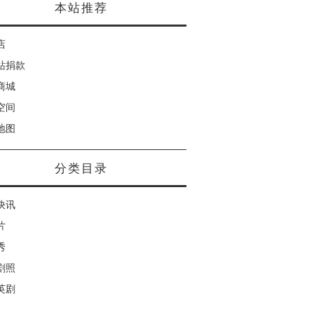
本站推荐
店
站捐款
商城
空间
地图
分类目录
快讯
片
秀
剧照
英剧