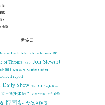
人物
花絮
相关
微电影
标签云
Benedict Cumberbatch
Christopher Nolan
DC
Jon Stewart
e of Thrones
HBO
·艾布拉姆斯
Stephen Colbert
Star Wars
Colbert report
e Daily Show
The Dark Knight Rises
克里斯托弗·诺兰
变形金刚
冰与火之歌
叔
囧司徒
复仇者联盟