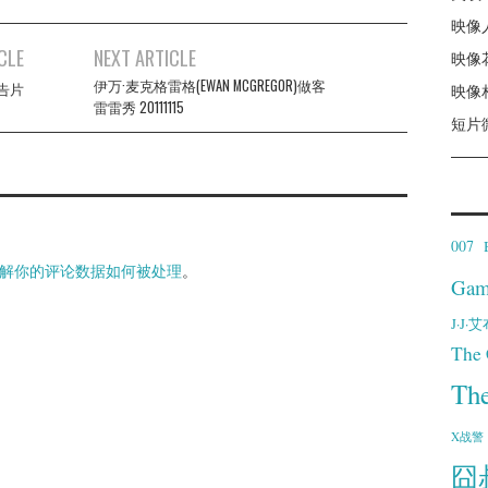
映像
CLE
NEXT ARTICLE
映像
伊万·麦克格雷格(EWAN MCGREGOR)做客
告片
映像
雷雷秀 20111115
短片
007
解你的评论数据如何被处理
。
Gam
J·J
The 
Th
X战警
囧