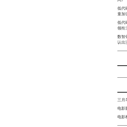
低代
童加强
低代
领衔
数智
认出
三月
电影
电影