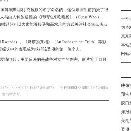
是以美国导演斯坦利·克拉默的名字命名的，这位导演生前拍摄了很
白人种族通婚的《猜猜谁来吃晚餐》（Guess Who’s
一号
奖项也旨在表彰那些“以大家能够接受和高水准的方式关注社会焦点热点
为本
京东
nda）、《麻烦的真相》（An Inconvenient Truth）等影
本站
海地地震赈灾中的表现成为获得该奖项的第一位个人。
网站
爱情电影，主要反映的是战争对女性的伤害。影片将于12月
映像
OOD AND HONEY
,
STANLEY KRAMER AWARD
,
THE PRODUCERS GUILD OF AMERICA
,
,
血与蜜之地
预告
脱口
海报
美剧
奖项