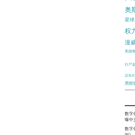
奥
星球
权
漫
美国
行尸
迈克尔
黑暗
数字
曝中
数字
间》（