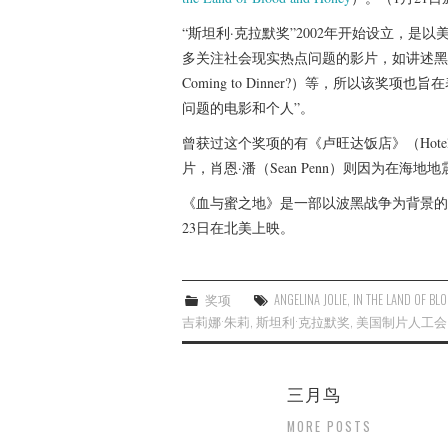
“斯坦利·克拉默奖”2002年开始设立，
多关注社会现实热点问题的影片，如讲述黑人与
Coming to Dinner?）等，所以该
问题的电影和个人”。
曾获过这个奖项的有《卢旺达饭店》（Hotel Rwa
片，肖恩·潘（Sean Penn）则因为在
《血与蜜之地》是一部以波黑战争为背景的
23日在北美上映。
奖项
ANGELINA JOLIE
,
IN THE LAND OF BL
吉莉娜·朱莉
,
斯坦利·克拉默奖
,
美国制片人工会
三月鸟
MORE POSTS