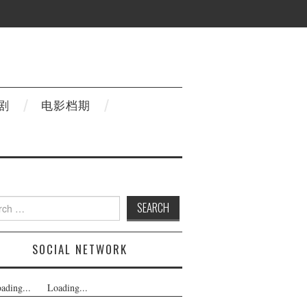
剧
电影档期
h
SOCIAL NETWORK
ading...
Loading...