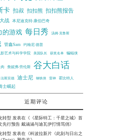
斯卡
扣叔
扣扣熊报告
扣扣熊
大战
本尼迪克特·康伯巴奇
每日秀
力的游戏
汤姆·克鲁斯
威
管鑫Sam
约翰尼·德普
蝙蝠侠
电影艺术与科学学院
美国队长
获奖名单
谷大白话
走肉
詹妮弗·劳伦斯
迪士尼
霍比特人
·法斯宾德
钢铁侠
雷神
骑士崛起
近期评论
化转型
发表在《
《星际特工：千星之城》首
文先行预告 戴涵涵与迪瓦伊打情骂俏
》
化转型
发表在《
科波拉新片《此刻与日出之
Twixt）预告片
》