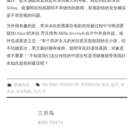
爆炸、起火场面简直就是对演员最大的考验。联想到此前演员
Selina、俞灏明在拍戏期间不幸烧伤的新闻，影视剧组的安全确实
是不容忽视的问题。
另外很有趣的是，李冰冰此前透露在电影的拍摄过程中与饰演爱
丽丝(Alice)的米拉·乔沃维奇(Milla Jovovich)在片中并肩作战，戏
外也成莫逆之交：“有个四岁女儿的米拉甚至鼓励我快生小孩，结
不结婚其次，男方最好拥有俊帅、聪明等良好遗传基因，对象是
谁不重要！”不知道我们这位传统的中国女性是否能够接受美国好
友如此超前的建议呢？
映像快讯
ADA WONG
,
RESIDENT EVIL
,
RETRIBUTION
,
受伤
,
惩罚
,
李
冰冰
,
生化危机
,
艾达·王
三月鸟
MORE POSTS