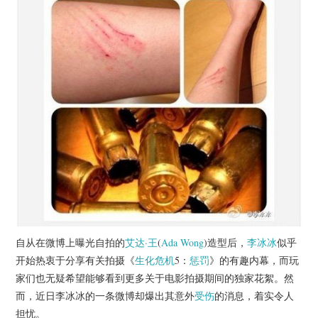
杂七杂八
美剧英剧
电影档期
推荐电影
自从在微博上曝光自拍的
艾达·王
(
Ada Wong
)造型后，
李冰冰
似乎
开始热衷于分享有关拍摄《
生化危机
5：
惩罚
》的有趣内幕，而玩
家们也无疑希望能够看到更多关于电影拍摄期间的独家花絮。然
而，近日李冰冰的一条微博却爆出其意外
受伤
的消息，着实令人
担忧。