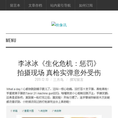
留言本
文章存档
站内索引导航
如何订阅
MENU
首页
李冰冰《生化危机：惩罚》
映像快讯
拍摄现场 真枪实弹意外受伤
预告片
2011-12-10
三月鸟
撰写留言
海报剧照
脱口秀