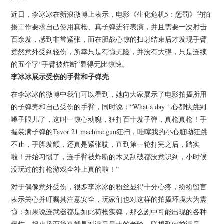
近日，李冰冰在新浪微博上表示，电影《生化危机5：惩罚》的拍
摄工作要求自己使用真枪、真子弹进行表演，并且需要一次射击
百余发，感到非常紧张，而在胆战心惊的扫射结束后才发现手臂
竟然意外受到轻伤，所幸只是有惊无险，并没有大碍，只是连续
的五个字“手臂被炸断”显得无比惊悚。
李冰冰展示受伤的手臂和子弹壳
在李冰冰的微博中我们可以看到，她向大家展示了电影拍摄所用
的子弹壳和自己受伤的手臂，同时说：“What a day ! 心都快跳到
嗓子眼儿了，这叫一惊心动魄，狂打百十发子弹，真枪真枪！手
握装满子弹的Tavor 21 machine gun狂扫，哇噻我的小心脏呦狂跳
不止，手脚发颤，还真是紧张哎，直到第一轮打完之后，踏实
啦！开始习惯了，连手臂被炸断的木叉刮破都没意识到，小时候
没玩过的打枪游戏全补上真的啦！”
对于偶像意外受伤，很多李冰冰的粉丝显得十分心疼，纷纷留言
表示关心并叮嘱其注意安全，玩家们也对这样的拍摄环境大为震
惊：如果说连武器都是如此荷枪实弹，那么剧中可能出现的各种