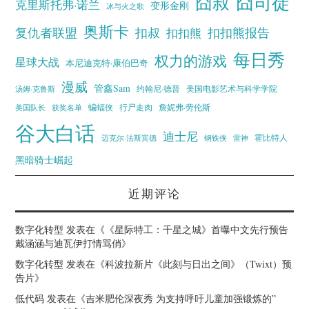
囧叔
囧司徒
克里斯托弗·诺兰
变形金刚
冰与火之歌
奥斯卡
复仇者联盟
扣叔
扣扣熊报告
扣扣熊
每日秀
权力的游戏
星球大战
本尼迪克特·康伯巴奇
漫威
管鑫Sam
汤姆·克鲁斯
约翰尼·德普
美国电影艺术与科学学院
蝙蝠侠
行尸走肉
美国队长
詹妮弗·劳伦斯
获奖名单
谷大白话
迪士尼
霍比特人
迈克尔·法斯宾德
钢铁侠
雷神
黑暗骑士崛起
近期评论
数字化转型
发表在《
《星际特工：千星之城》首曝中文先行预告
戴涵涵与迪瓦伊打情骂俏
》
数字化转型
发表在《
科波拉新片《此刻与日出之间》（Twixt）预
告片
》
低代码
发表在《
吉米肥伦深夜秀 为支持呼吁儿童加强锻炼的”