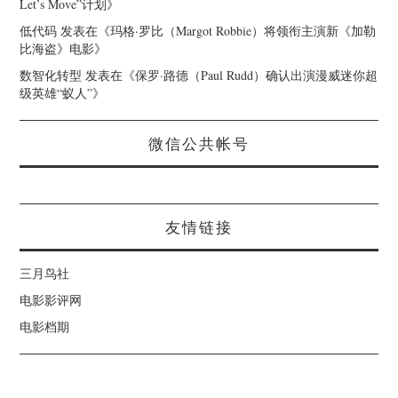
Let’s Move”计划
》
低代码
发表在《
玛格·罗比（Margot Robbie）将领衔主演新《加勒
比海盗》电影
》
数智化转型
发表在《
保罗·路德（Paul Rudd）确认出演漫威迷你超
级英雄“蚁人”
》
微信公共帐号
友情链接
三月鸟社
电影影评网
电影档期