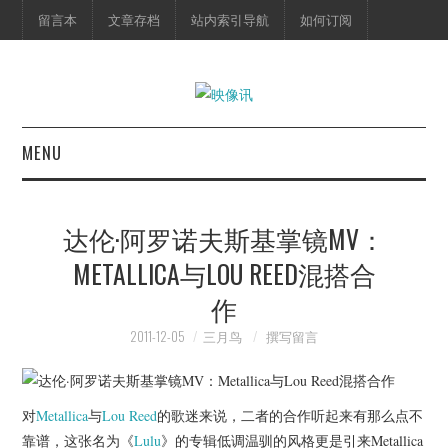
留言本
文章存档
站内索引导航
如何订阅
MENU
首页
达伦·阿罗诺夫斯基掌镜MV：
映像快讯
METALLICA与LOU REED混搭合
作
预告片
2011-12-05
三月鸟
撰写留言
海报剧照
脱口秀
对
Metallica
与
Lou Reed
的歌迷来说，二者的合作听起来有那么点不
靠谱，这张名为《
Lulu
》的专辑低调温驯的风格更是引来Metallica