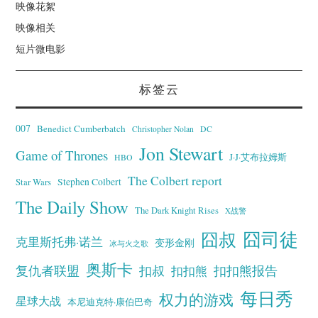
映像花絮
映像相关
短片微电影
标签云
007
Benedict Cumberbatch
Christopher Nolan
DC
Jon Stewart
Game of Thrones
J·J·艾布拉姆斯
HBO
The Colbert report
Stephen Colbert
Star Wars
The Daily Show
The Dark Knight Rises
X战警
囧叔
囧司徒
克里斯托弗·诺兰
变形金刚
冰与火之歌
奥斯卡
复仇者联盟
扣叔
扣扣熊报告
扣扣熊
每日秀
权力的游戏
星球大战
本尼迪克特·康伯巴奇