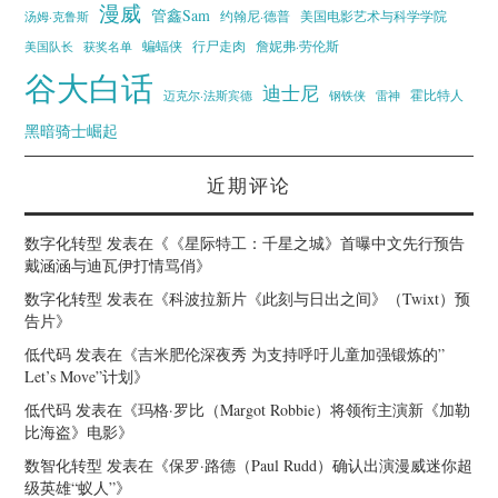
漫威
管鑫Sam
汤姆·克鲁斯
约翰尼·德普
美国电影艺术与科学学院
蝙蝠侠
行尸走肉
美国队长
詹妮弗·劳伦斯
获奖名单
谷大白话
迪士尼
霍比特人
迈克尔·法斯宾德
钢铁侠
雷神
黑暗骑士崛起
近期评论
数字化转型
发表在《
《星际特工：千星之城》首曝中文先行预告
戴涵涵与迪瓦伊打情骂俏
》
数字化转型
发表在《
科波拉新片《此刻与日出之间》（Twixt）预
告片
》
低代码
发表在《
吉米肥伦深夜秀 为支持呼吁儿童加强锻炼的”
Let’s Move”计划
》
低代码
发表在《
玛格·罗比（Margot Robbie）将领衔主演新《加勒
比海盗》电影
》
数智化转型
发表在《
保罗·路德（Paul Rudd）确认出演漫威迷你超
级英雄“蚁人”
》