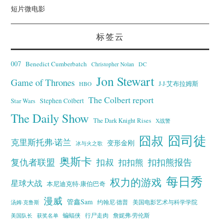
短片微电影
标签云
007
Benedict Cumberbatch
Christopher Nolan
DC
Jon Stewart
Game of Thrones
J·J·艾布拉姆斯
HBO
The Colbert report
Stephen Colbert
Star Wars
The Daily Show
The Dark Knight Rises
X战警
囧叔
囧司徒
克里斯托弗·诺兰
变形金刚
冰与火之歌
奥斯卡
复仇者联盟
扣叔
扣扣熊报告
扣扣熊
每日秀
权力的游戏
星球大战
本尼迪克特·康伯巴奇
漫威
管鑫Sam
汤姆·克鲁斯
约翰尼·德普
美国电影艺术与科学学院
蝙蝠侠
行尸走肉
美国队长
詹妮弗·劳伦斯
获奖名单