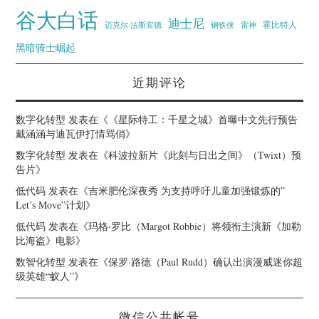
谷大白话
迪士尼
霍比特人
迈克尔·法斯宾德
钢铁侠
雷神
黑暗骑士崛起
近期评论
数字化转型
发表在《
《星际特工：千星之城》首曝中文先行预告
戴涵涵与迪瓦伊打情骂俏
》
数字化转型
发表在《
科波拉新片《此刻与日出之间》（Twixt）预
告片
》
低代码
发表在《
吉米肥伦深夜秀 为支持呼吁儿童加强锻炼的”
Let’s Move”计划
》
低代码
发表在《
玛格·罗比（Margot Robbie）将领衔主演新《加勒
比海盗》电影
》
数智化转型
发表在《
保罗·路德（Paul Rudd）确认出演漫威迷你超
级英雄“蚁人”
》
微信公共帐号