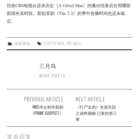
杂七杂八
目前CBS电视台还未决定《A Gifted Man》的播出结束后在用哪部
剧填补其时段。新犯罪剧《The 2-2》的季中首播时间也还未敲
美剧英剧
定。
电影档期
美剧英剧
A GIFTED MAN
,
CBS
,
续订
推荐电影
三月鸟
MORE POSTS
Post
PREVIOUS ARTICLE
NEXT ARTICLE
navigation
NBC停止制作新剧
《行尸走肉》女孩失踪
《PRIME SUSPECT》
之谜将揭晓 已筹拍第三
季
发表回复