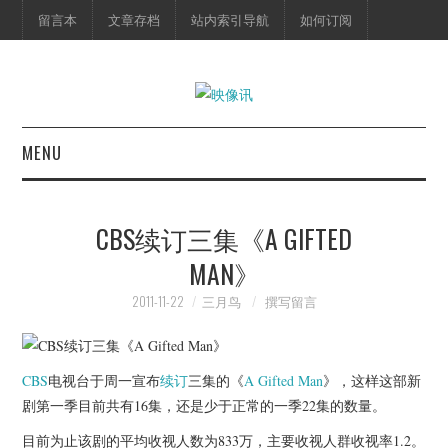
留言本
文章存档
站内索引导航
如何订阅
MENU
首页
CBS续订三集《A GIFTED
映像快讯
MAN》
预告片
2011-11-22
三月鸟
撰写留言
海报剧照
CBS
电视台于周一宣布
续订
三集的《
A Gifted Man
》，这样这部新
脱口秀
剧第一季目前共有16集，还是少于正常的一季22集的数量。
目前为止该剧的平均收视人数为833万，主要收视人群收视率1.2。