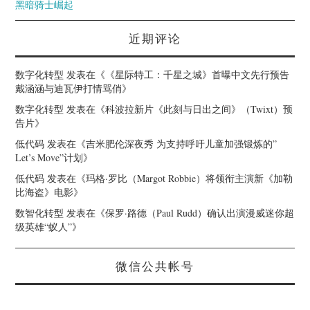
黑暗骑士崛起
近期评论
数字化转型
发表在《
《星际特工：千星之城》首曝中文先行预告
戴涵涵与迪瓦伊打情骂俏
》
数字化转型
发表在《
科波拉新片《此刻与日出之间》（Twixt）预
告片
》
低代码
发表在《
吉米肥伦深夜秀 为支持呼吁儿童加强锻炼的”
Let’s Move”计划
》
低代码
发表在《
玛格·罗比（Margot Robbie）将领衔主演新《加勒
比海盗》电影
》
数智化转型
发表在《
保罗·路德（Paul Rudd）确认出演漫威迷你超
级英雄“蚁人”
》
微信公共帐号