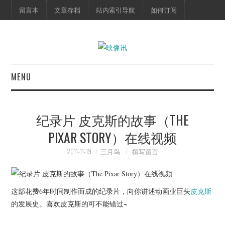
留言本
文章存档
站内索引导航
如何订阅
MENU
首页
纪录片 皮克斯的故事（THE
映像快讯
PIXAR STORY）在线视频
预告片
2011-11-19
三月鸟
撰写留言
海报剧照
这部花费6年时间制作而成的纪录片，向你讲述动画业巨头
皮克斯
脱口秀
的发展史。喜欢皮克斯的可不能错过~