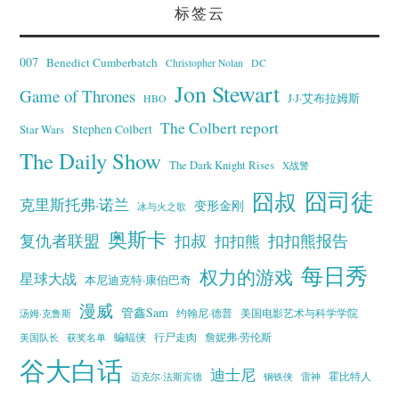
标签云
007
Benedict Cumberbatch
Christopher Nolan
DC
Jon Stewart
Game of Thrones
J·J·艾布拉姆斯
HBO
The Colbert report
Stephen Colbert
Star Wars
The Daily Show
The Dark Knight Rises
X战警
囧叔
囧司徒
克里斯托弗·诺兰
变形金刚
冰与火之歌
奥斯卡
复仇者联盟
扣叔
扣扣熊报告
扣扣熊
每日秀
权力的游戏
星球大战
本尼迪克特·康伯巴奇
漫威
管鑫Sam
汤姆·克鲁斯
约翰尼·德普
美国电影艺术与科学学院
蝙蝠侠
行尸走肉
美国队长
詹妮弗·劳伦斯
获奖名单
谷大白话
迪士尼
霍比特人
迈克尔·法斯宾德
钢铁侠
雷神