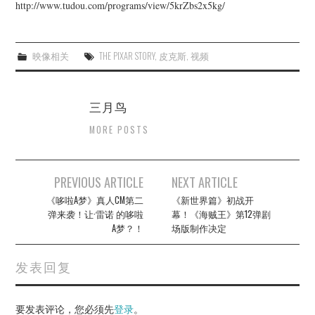
杂七杂八
http://www.tudou.com/programs/view/5krZbs2x5kg/
美剧英剧
映像相关
THE PIXAR STORY
,
皮克斯
,
视频
电影档期
三月鸟
推荐电影
MORE POSTS
Post
PREVIOUS ARTICLE
NEXT ARTICLE
navigation
《哆啦A梦》真人CM第二
《新世界篇》初战开
弹来袭！让·雷诺 的哆啦
幕！《海贼王》第12弹剧
A梦？！
场版制作决定
发表回复
要发表评论，您必须先
登录
。