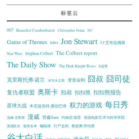
标签云
007
Benedict Cumberbatch
Christopher Nolan
DC
Jon Stewart
Game of Thrones
J·J·艾布拉姆斯
HBO
The Colbert report
Stephen Colbert
Star Wars
The Daily Show
The Dark Knight Rises
X战警
囧叔
囧司徒
克里斯托弗·诺兰
变形金刚
冰与火之歌
奥斯卡
复仇者联盟
扣叔
扣扣熊报告
扣扣熊
每日秀
权力的游戏
星球大战
本尼迪克特·康伯巴奇
漫威
管鑫Sam
汤姆·克鲁斯
约翰尼·德普
美国电影艺术与科学学院
蝙蝠侠
行尸走肉
美国队长
詹妮弗·劳伦斯
获奖名单
谷大白话
迪士尼