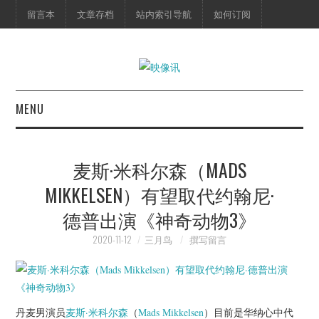
留言本
文章存档
站内索引导航
如何订阅
MENU
首页
麦斯·米科尔森（MADS
映像快讯
MIKKELSEN）有望取代约翰尼·
德普出演《神奇动物3》
预告片
2020-11-12
三月鸟
撰写留言
海报剧照
脱口秀
丹麦男演员
麦斯·米科尔森
（
Mads Mikkelsen
）目前是华纳心中代