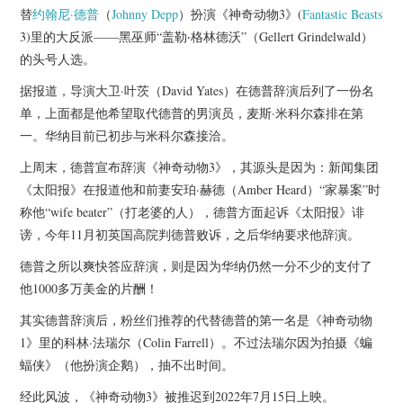
杂七杂八
替
约翰尼·德普
（
Johnny Depp
）扮演《神奇动物3》(
Fantastic Beasts
3)里的大反派——黑巫师“盖勒‧格林德沃”（Gellert Grindelwald）
美剧英剧
的头号人选。
据报道，导演大卫·叶茨（David Yates）在德普辞演后列了一份名
电影档期
单，上面都是他希望取代德普的男演员，麦斯·米科尔森排在第
一。华纳目前已初步与米科尔森接洽。
推荐电影
上周末，德普宣布辞演《神奇动物3》，其源头是因为：新闻集团
《太阳报》在报道他和前妻安珀·赫德（Amber Heard）“家暴案”时
称他“wife beater”（打老婆的人），德普方面起诉《太阳报》诽
谤，今年11月初英国高院判德普败诉，之后华纳要求他辞演。
德普之所以爽快答应辞演，则是因为华纳仍然一分不少的支付了
他1000多万美金的片酬！
其实德普辞演后，粉丝们推荐的代替德普的第一名是《神奇动物
1》里的科林·法瑞尔（Colin Farrell）。不过法瑞尔因为拍摄《蝙
蝠侠》（他扮演企鹅），抽不出时间。
经此风波，《神奇动物3》被推迟到2022年7月15日上映。