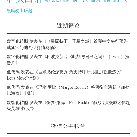
霍比特人
迈克尔·法斯宾德
钢铁侠
雷神
黑暗骑士崛起
近期评论
数字化转型
发表在《
《星际特工：千星之城》首曝中文先行预告
戴涵涵与迪瓦伊打情骂俏
》
数字化转型
发表在《
科波拉新片《此刻与日出之间》（Twixt）预
告片
》
低代码
发表在《
吉米肥伦深夜秀 为支持呼吁儿童加强锻炼的”
Let’s Move”计划
》
低代码
发表在《
玛格·罗比（Margot Robbie）将领衔主演新《加勒
比海盗》电影
》
数智化转型
发表在《
保罗·路德（Paul Rudd）确认出演漫威迷你超
级英雄“蚁人”
》
微信公共帐号