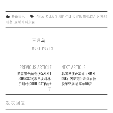
映像快讯
FANTASTIC BEASTS
,
JOHNNY DEPP
,
MADS MIKKELSEN
,
约翰尼
·德普
,
麦斯·米科尔森
三月鸟
MORE POSTS
Post
PREVIOUS ARTICLE
NEXT ARTICLE
navigation
斯嘉丽·约翰逊(SCARLETT
韩国导演金基德（KIM KI-
JOHANSSON)和男友科林·
DUK）因新冠并发症在拉
乔斯特(COLIN JOST)结婚
脱维亚病逝 享年59岁
了
发表回复